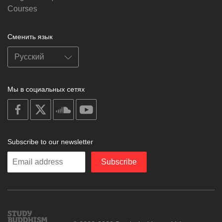
Courses
Сменить язык
Мы в социальных сетях
on
on
on
on
facebook
X
soundcloud
youtube
Subscribe to our newsletter
Enter
Subscribe
your
email
Study