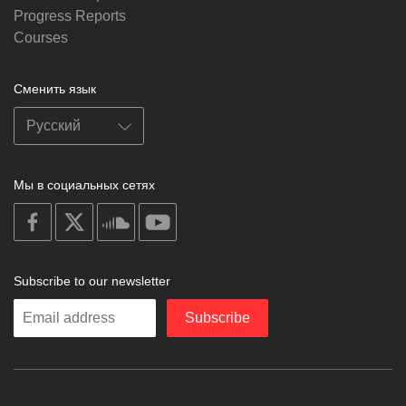
Progress Reports
Courses
Сменить язык
Мы в социальных сетях
on
on
on
on
facebook
X
soundcloud
youtube
Subscribe to our newsletter
Enter
Subscribe
your
email