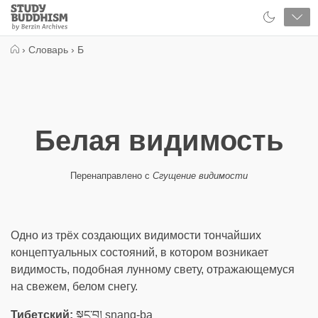
Close
Study
Buddhism
Home
›
Словарь
›
Б
Белая видимость
Перенаправлено с
Сгущение видимости
Одно из трёх создающих видимости тончайших
концептуальных состояний, в котором возникает
видимость, подобная лунному свету, отражающемуся
на свежем, белом снегу.
Тибетский:
སྣང་བ། snang-ba