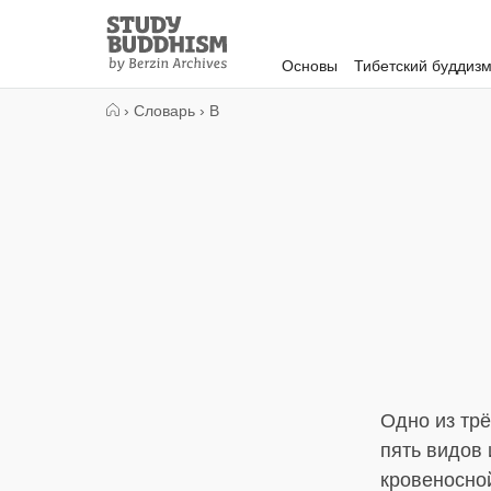
Close
Study
Buddhism
Основы
Тибетский буддиз
Home
›
Словарь
›
В
Одно из тр
пять видов 
кровеносно