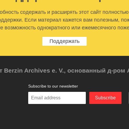
бность содержать и расширять этот сайт полностью
ддержки. Если материал кажется вам полезным, по
е возможность однократного или ежемесячного пож
Поддержать
т Berzin Archives e. V., основанный д-ро
Subscribe to our newsletter
Enter
Subscribe
your
email