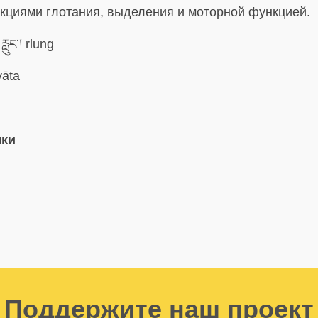
нкциями глотания, выделения и моторной функцией.
རླུང་། rlung
āta
ыки
Поддержите наш проект