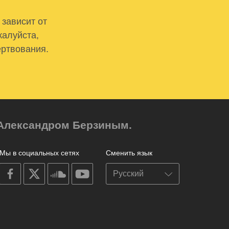
 зависит от
жалуйста,
ертвования.
м Александром Берзиным.
Мы в социальных сетях
Сменить язык
on
on
on
on
facebook
X
soundcloud
youtube