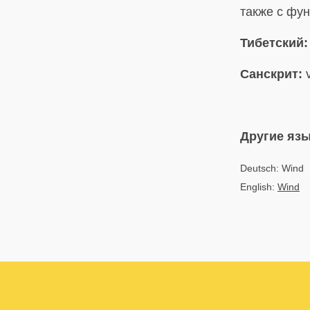
также с фу
Тибетский:
Санскрит:
v
Другие яз
Deutsch: Wind
English:
Wind