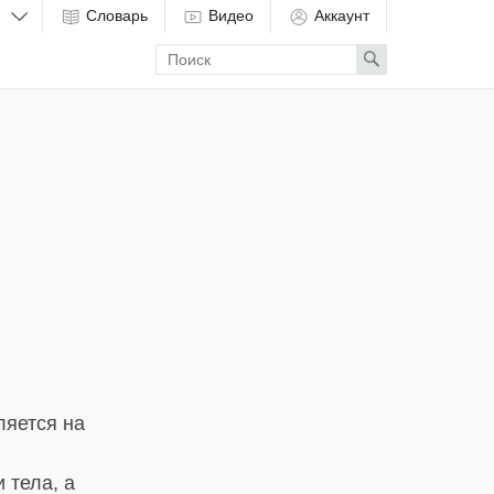
Словарь
Видео
Аккаунт
Enter
Search
search
term
ляется на
 тела, а