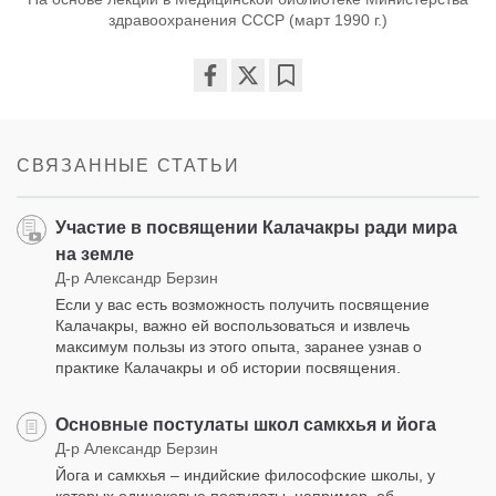
здравоохранения СССР (март 1990 г.)
Share
Bookmark
on
facebook
СВЯЗАННЫЕ СТАТЬИ
Участие в посвящении Калачакры ради мира
на земле
Д-р Александр Берзин
Если у вас есть возможность получить посвящение
Калачакры, важно ей воспользоваться и извлечь
максимум пользы из этого опыта, заранее узнав о
практике Калачакры и об истории посвящения.
Основные постулаты школ самкхья и йога
Д-р Александр Берзин
Йога и самкхья – индийские философские школы, у
которых одинаковые постулаты, например, об