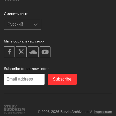
Сменить язык
Мы в социальных сетях
on
on
on
on
facebook
X
soundcloud
youtube
Subscribe to our newsletter
Enter
Subscribe
your
email
Study
© 2003-2026 Berzin Archives e.V.
Impressum
Buddhism