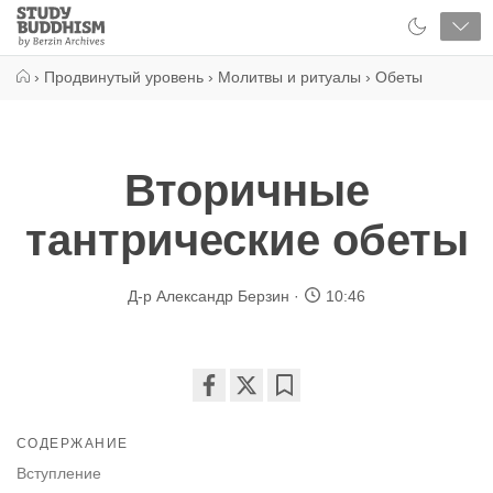
Close
Study
Buddhism
Home
›
Продвинутый уровень
›
Молитвы и ритуалы
›
Обеты
Вторичные
тантрические обеты
Д-р Александр Берзин
10:46
Share
Bookmark
on
СОДЕРЖАНИЕ
facebook
Вступление