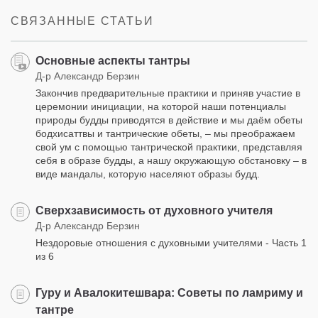
facebook
СВЯЗАННЫЕ СТАТЬИ
Основные аспекты тантры
Д-р Александр Берзин
Закончив предварительные практики и приняв участие в
церемонии инициации, на которой наши потенциалы
природы будды приводятся в действие и мы даём обеты
бодхисаттвы и тантрические обеты, – мы преображаем
свой ум с помощью тантрической практики, представляя
себя в образе будды, а нашу окружающую обстановку – в
виде мандалы, которую населяют образы будд.
Сверхзависимость от духовного учителя
Д-р Александр Берзин
Нездоровые отношения с духовными учителями - Часть 1
из 6
Гуру и Авалокитешвара: Советы по ламриму и
тантре