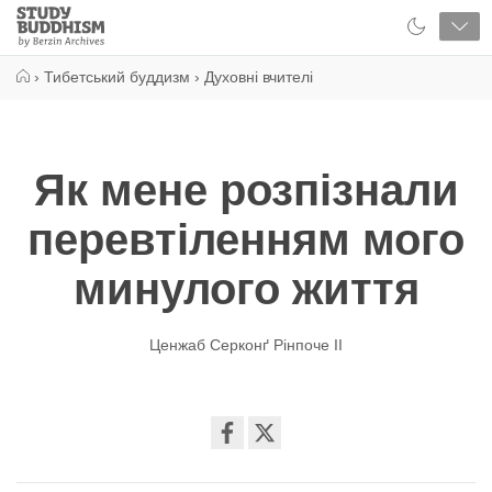
Close
Study
Buddhism
Home
›
Тибетський буддизм
›
Духовні вчителі
Як мене розпізнали
перевтіленням мого
минулого життя
Ценжаб Серконґ Рінпоче II
Share
on