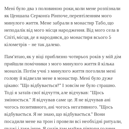
facebook
Мені було два з половиною роки, коли мене розпізнали
як Ценшапа Серконґа Рінпоче, перевтіленням мого
минулого життя. Мене забрали в монастир Табо, що
неподалік від мого місця народження. Від мого села в
Спіті, місця, де я народився, до монастиря всього 5
кілометрів – не так далеко.
Пам’ятаю, як у віці приблизно чотирьох років у мій дім
прийшли помічники з мого минулого життя й кілька
монахів. Потім учні з минулого життя поголили мені
голову й відвезли мене в монастир. Мені було дуже
цікаво: “Що відбувається?” І зовсім не було страшно.
Тоді я затаїв свої відчуття, але відчував: "Щось
змінюється." Я відчував саме це. Я не відчував ані
чогось позитивного, ані чогось негативного. “Щось
відбувається. Я не знаю, що відбувається.” Вони
посадили мене на трон і провели всі необхідні ритуали,
пуджі і таке інше. Я сидів там майже півтори години,