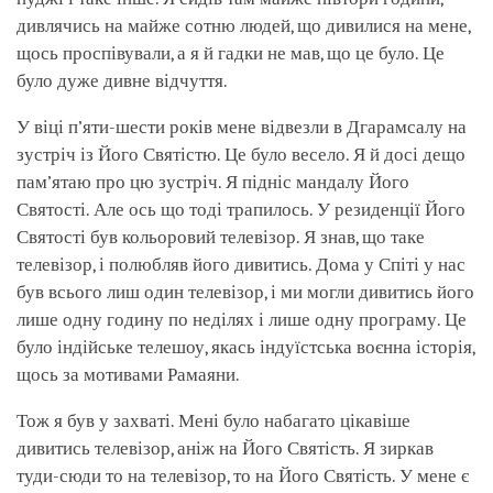
дивлячись на майже сотню людей, що дивилися на мене,
щось проспівували, а я й гадки не мав, що це було. Це
було дуже дивне відчуття.
У віці п’яти-шести років мене відвезли в Дгарамсалу на
зустріч із Його Святістю. Це було весело. Я й досі дещо
пам’ятаю про цю зустріч. Я підніс мандалу Його
Святості. Але ось що тоді трапилось. У резиденції Його
Святості був кольоровий телевізор. Я знав, що таке
телевізор, і полюбляв його дивитись. Дома у Спіті у нас
був всього лиш один телевізор, і ми могли дивитись його
лише одну годину по неділях і лише одну програму. Це
було індійське телешоу, якась індуїстська воєнна історія,
щось за мотивами Рамаяни.
Тож я був у захваті. Мені було набагато цікавіше
дивитись телевізор, аніж на Його Святість. Я зиркав
туди-сюди то на телевізор, то на Його Святість. У мене є