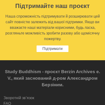
Підтримайте наш проєкт
Наша спроможність підтримувати й розширювати цей
сайт повністю залежить від вашої підтримки. Якщо ви
вважаєте наші матеріали корисними, будь ласка,
розгляньте можливість зробити разову або щомісячну
пожертву.
Підтримати
Study Buddhism - проєкт Berzin Archives e.
V., який заснований д-ром Александром
Берзіним.
Зворотній звʼязок
FAQ