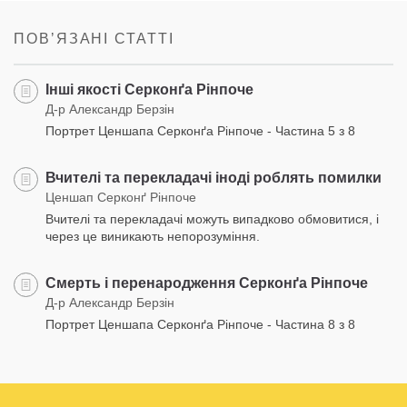
on
facebook
ПОВʼЯЗАНІ СТАТТІ
Інші якості Серконґа Рінпоче
Д-р Александр Берзін
Портрет Ценшапа Серконґа Рінпоче - Частина 5 з 8
Вчителі та перекладачі іноді роблять помилки
Ценшап Серконґ Рінпоче
Вчителі та перекладачі можуть випадково обмовитися, і
через це виникають непорозуміння.
Смерть і перенародження Серконґа Рінпоче
Д-р Александр Берзін
Портрет Ценшапа Серконґа Рінпоче - Частина 8 з 8