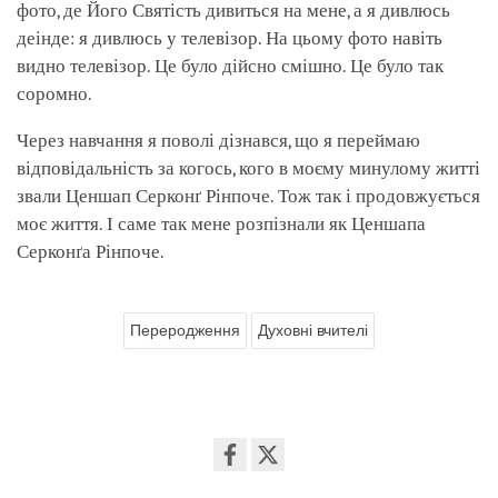
фото, де Його Святість дивиться на мене, а я дивлюсь
деінде: я дивлюсь у телевізор. На цьому фото навіть
видно телевізор. Це було дійсно смішно. Це було так
соромно.
Через навчання я поволі дізнався, що я переймаю
відповідальність за когось, кого в моєму минулому житті
звали Ценшап Серконґ Рінпоче. Тож так і продовжується
моє життя. І саме так мене розпізнали як Ценшапа
Серконґа Рінпоче.
Переродження
Духовні вчителі
Share