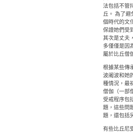
法包括不管
丘。 為了避
個時代的文
保證她們受
其次是丈夫
多僅僅是因
屬於比丘僧
根據某些傳
波阇波和她
種情況，最
僧伽（一部
受戒程序包
題，這些問
題，還包括
有些比丘尼