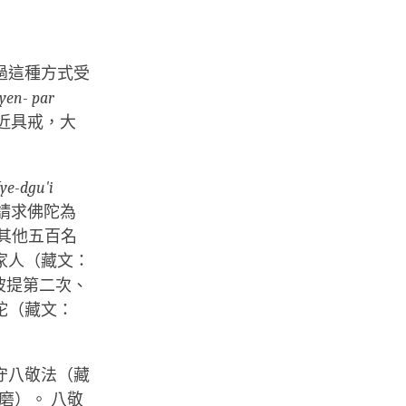
過這種方式受
yen- par
近具戒，大
ye-dgu'i
請求佛陀為
其他五百名
家人（藏文：
波提第二次、
陀（藏文：
守八敬法（藏
磨）。 八敬