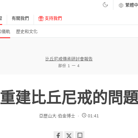
習
有關我們
支持我們
和儀軌
歷史和文化
比丘尼戒傳承研討會報告
部份 1 一 4
重建比丘尼戒的問
亞歷山大·伯金博士
01:41