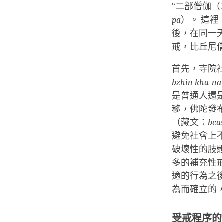
“二部僧伽（
pa
）。 這
後，在同一
戒，比丘尼
首先，寺院
bzhin kha-n
是普通人還
移，佛陀發
（藏文：
bca
避免社會上
破壞性的肢
多的補充性
適的行為之
為而確立的
受戒程序的