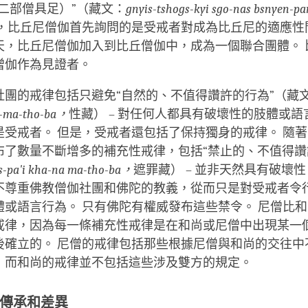
二部僧具足）”（藏文：
gnyis-tshogs-kyi sgo-nas bsnyen-pa
裡，比丘尼僧伽首先詢問的是受戒者對成為比丘尼的適應性
天，比丘尼僧伽加入到比丘僧伽中，成為一個聯合團體。 
僧伽作為見證者。
社團的戒律包括只避免“自然的、不值得讚許的行為”（藏
a-ma-tho-ba，
性藏） – 對任何人都具有破壞性的肢體或
是受戒者。 但是，受戒者還包括了保持獨身的戒律。 隨
布了數量不斷增多的補充性戒律，包括“禁止的、不值得讚
s-pa'i kha-na ma-tho-ba，
遮罪藏） – 並非天然具有破壞
不尊重佛教僧伽社團和佛陀的教義，從而只是對受戒者令
體或語言行為。 只有佛陀有權威發布這些禁令。 尼僧比
戒律，因為每一條補充性戒律是在和尚或尼僧中出現某一
後確立的。 尼僧的戒律包括那些根據尼僧與和尚的交往中
，而和尚的戒律並不包括這些涉及雙方的規定。
傳承和差異