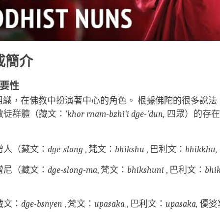
戒簡介
要性
院組織，在佛教中扮演著中心的角色。 根據佛陀的很多說
教徒群體（藏文：'
khor rnam-bzhi'i dge-'dun,
四眾）的存在
：
僧人（藏文：
dge-slong
, 梵文：
bhikshu
, 巴利文：
bhikkhu,
僧尼（藏文：
dge-slong-ma
, 梵文：
bhikshuni
, 巴利文：
bhi
藏文：
dge-bsnyen
, 梵文：
upasaka
, 巴利文：
upasaka,
優婆