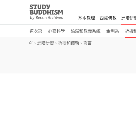
Close
Study
Buddhism
基本教理
西藏佛教
進階研
Home
道次第
心靈科學
論藏和教義系統
金剛乘
祈禱
›
進階研習
›
祈禱和儀軌
›
誓言