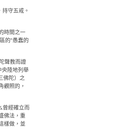
，持守五戒。
：
的時間之一
區的“愚蠢的
佛陀聲教而證
中央陸地列舉
三佛陀）之
角觀照的，
么曾經確立而
盛佛法，重
這樣做，並