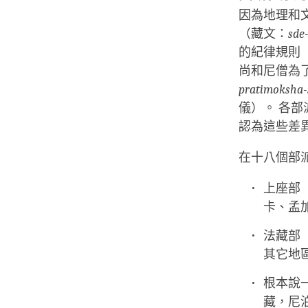
因為地理和
（藏文：
sde
的紀律規則（
尚和尼僧為
pratimoksha
儀）。 各
認為這些差
在十八個部
上座部
卡、孟
法藏部
其它地
根本說
藏，尼