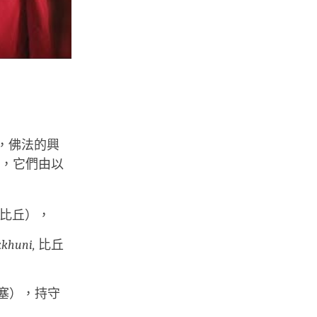
法，佛法的興
，它們由以
比丘），
kkhuni,
比丘
塞），持守