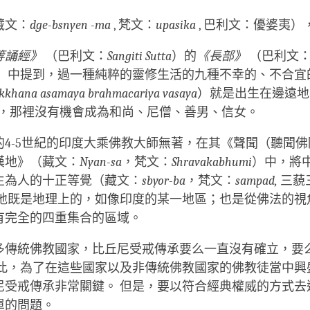
藏文：
dge-bsnyen -ma
, 梵文：
upasika
, 巴利文：優婆夷）
等誦經》
（巴利文：
Sangiti Sutta
）的
《長部》
（巴利文
）中提到，過一種純粹的靈修生活的九種不幸的、不合宜
kkhana asamaya brahmacariya vasaya
）就是出生在邊遠地
間，那裡沒有機會成為和尚、尼僧、善男、信女。
的4-5世紀的印度大乘佛教大師無著，在其《聲聞（聽聞
漢地》（藏文：
Nyan-sa
，梵文：
Shravakabhumi
）中，將
生為人的十正等覺（藏文：
sbyor-ba
，梵文：
sampad,
三藐
陸地既是地理上的，如像印度的某一地區；也是從佛法的視
有完全的四重集合的區域。
多傳統佛教國家，比丘尼受戒傳承要么一直沒有確立，要
因此，為了在這些國家以及非傳統佛教國家的佛教徒當中興
尼受戒傳承非常關鍵。 但是，要以符合經典權威的方式去
單的問題。