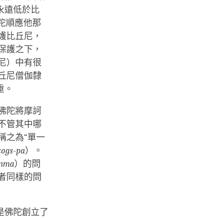
永遠低於比
佛陀順應他那
護比丘尼，
保護之下，
尼）中有很
丘尼僧伽隸
重。
佛陀將摩訶
不管其中哪
稱之為“單一
zogs-pa
）。
amma
）的問
者同樣的問
是佛陀創立了