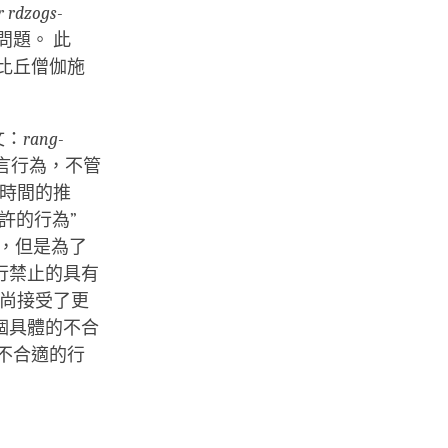
r rdzogs-
問題。 此
比丘僧伽施
文：
rang-
語言行為，不管
著時間的推
許的行為”
性，但是為了
行禁止的具有
和尚接受了更
個具體的不合
不合適的行