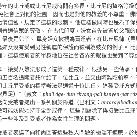
持守的比丘戒或比丘尼戒時間有多長，比丘尼的資格等級
免社會上對他的社團 – 因而也是對他的教義的不尊重，
化價值觀，規定了這樣的限制。 他這樣做同時也是為了保
到普通信眾的尊敬。 在古代印度，婦女首先被置於父親的
，最後是兒子。 單身婦女被視為賣淫者，在比丘尼律（毘
為婦女沒有受到男性親屬的保護而被稱為妓女的例子。 比
伽，這樣使前者的單身地位在社會各界的眼裡也受到了尊
承，接受八敬法形成了這第一種戒律。 根據另一些傳承，
的五百名追隨者託付給了十位比丘，並交由阿難陀領導。 
初比丘尼受戒的標準辦法是通過十位比丘。 這種受戒方式
僧具足）”（藏文：
pha'i dge-'dun rkyang-pa'i bsnyen-par rd
括向受戒者提出一系列關於障道（巴利文：
antarayikadh
題可能妨礙她持守全部戒律。 這些問題除了與接受比丘戒
另一些涉及到受戒者作為女性生理的問題。
受戒者表達了向和尚回答這些私人問題的極端不適應，於