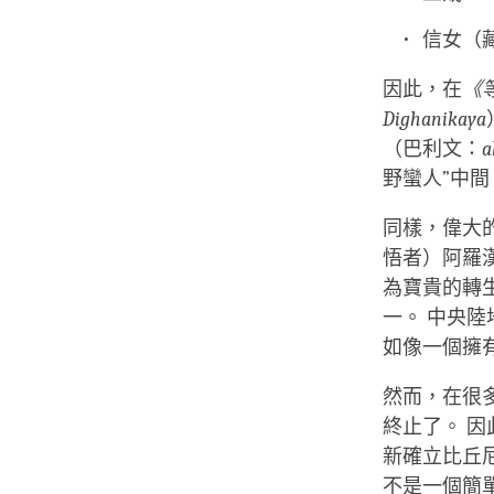
信女（
因此，在
《
Dighanikaya
（巴利文：
a
野蠻人”中
同樣，偉大
悟者）阿羅
為寶貴的轉
一。 中央
如像一個擁
然而，在很
終止了。 
新確立比丘
不是一個簡