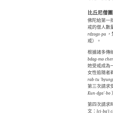
比丘尼僧團
佛陀給第一
戒的僧人數
rdzogs-pa
，
戒）。
根據諸多傳
bdag-mo chen
她受戒成為
女性追隨者
rab-tu 'byun
第三次請求
Kun-dga'-bo
第四次請求
文：
lci-ba'i 