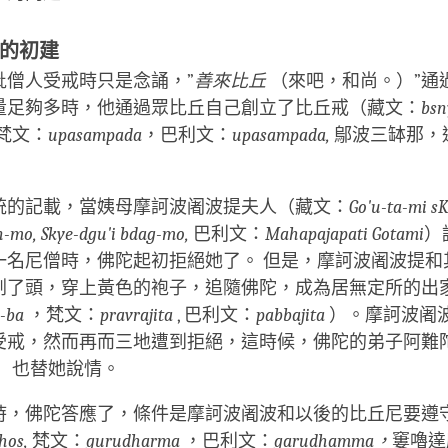
的初建
批僧人受戒時只是念誦，”
善來比丘
（來吧，和尚。）”通
量足夠多時，他通過眾比丘自己創立了比丘戒（藏文：
bsn
梵文：
upasampada
，巴利文：
upasampada,
鄔波三缽那，
統的記載，當姨母摩訶波阇波提夫人（藏文：
Go'u-ta-mi sK
-mo, Skye-dgu'i bdag-mo,
巴利文：
Mahapajapati Gotami
）
一名尼僧時，佛陀起初拒絕她了。 但是，摩訶波阇波提和
剃了頭，穿上黃色的袍子，追隨佛陀，成為居無定所的出
g-ba
，梵文：
pravrajita
, 巴利文：
pabbajita
）。摩訶波阇
受戒，然而再而三地遭到拒絕，這時候，佛陀的弟子阿難
）也替她說情。
時，佛陀答應了，條件是摩訶波阇波和以後的比丘尼要遵
chos,
梵文：
gurudharma
，巴利文：
garudhamma，
窶嚕達