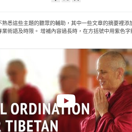
Share
Bookmark
on
facebook
不熟悉這些主題的聽眾的輔助，其中一些文章的摘要裡添
專業術語及時限。 增補內容過長時，在方括號中用紫色字