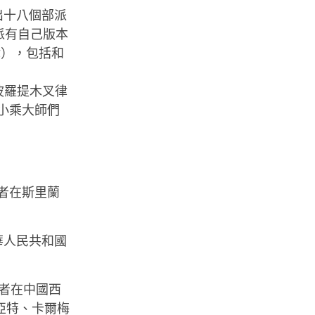
出十八個部派
派有自己版本
律），包括和
：
波羅提木叉律
小乘大師們
者在斯里蘭
華人民共和國
者在中國西
亞特、卡爾梅