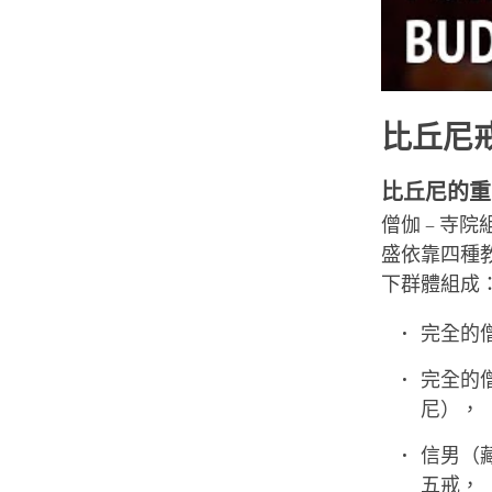
比丘尼
比丘尼的重
僧伽 – 寺
盛依靠四種
下群體組成
完全的
完全的
尼），
信男（
五戒，