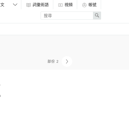
詞彙術語
視頻
帳號
Enter
Search
search
term
部份 2
題