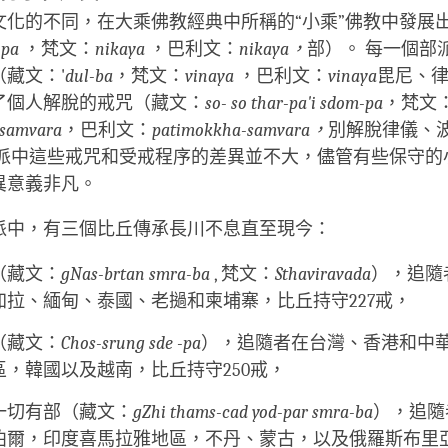
文化的不同，在大乘佛教經典中所稱的“小乘”佛教中發展
-pa
，梵文：
nikaya
，巴利文：
nikaya，
部）。 每一個部
藏文：'
dul-ba
，梵文：
vinaya
，巴利文：
vinaya
毘尼、
了個人解脫的戒咒（藏文：
so- so thar-pa'i sdom-pa
，梵文
-samvara
，巴利文：
patimokkha-samvara，
別解脫律儀、
部派中這些戒咒和受戒程序的差異並不大，儘管有些保守的
異意義非凡。
派中，有三個比丘傳承長川不息直至現今：
（藏文：
gNas-brtan smra-ba
, 梵文：
Sthaviravada
），追隨
加拉、緬甸、泰國、老撾和柬埔寨，比丘持守227戒，
（藏文：
Chos-srung sde -pa
），追隨者在台灣、香港和中
區，韓國以及越南，比丘持守250戒，
一切有部（藏文：
gZhi thams-cad yod-par smra-ba
），追隨
泊爾，印度喜馬拉雅地區，不丹、蒙古，以及俄羅斯布里