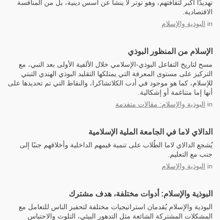
تهديدًا أكبر لثقافتهم، وهو توتر لا ينشأ عن أسس دينية، بل من المنافسة
الاقتصادية.
in
البوذية والإسلام
الإسلام من المنظور البوذي
مسح لتاريخ التفاعل البوذي-الإسلامي خلال الألفية الأولى بعد النبي، مع
التركيز على مستوى المعرفة التي يمتلكها التقليد البوذي الهندي التبتي
للإسلام، كما هو موجود في أدب الكلاتشاكرا، والنقاط التي تم تحديدها على
أنها إما متناغمة أو إشكالية.
in
البوذية والإسلام: مقالات متقدمة
الدالاي لاما في الجامعة الملية الإسلامية
يُشجع الدالاي لاما الطُلاب على تنمية قيمهم الداخلية وأخلاقهم جنبًا إلى
جنب مع التعليم.
in
البوذية والإسلام
البوذية والإسلام: أدوات مختلفة، هدف مشترك
البوذية والإسلام يُقدمان استراتيجيات مختلفة لتحفيز الناس للتعامل مع
المشكلات المشتركة الشائعة مثل التدهور البيئي، التلوث والاحتباس