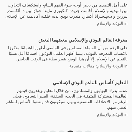
على أمل التصدي من بعض أوجه سوء الفهم الشائع واستكشاف التجاوب
بين البوذية والإسلام، أقامت جريدة "انكويري مايند" حوارًا بين د. ألكسندر
بيرزين و د.سِنجيزانا أكبينار، متدرب بوذي لديه خلفية أكاديمية عن الإسلام.
in
البوذية والإسلام
معرفة العالم البوذي والإسلامي ببعضهما البعض
على الرغم من أن العلماء المسلمين في الماضي أظهروا اهتمامًا متكررًا
باكتساب المعرفة بالبوذية، بينما أظهر العلماء البوذيون اهتمامًا أقل نسبيًا
بالتعلم عن الإسلام، إلا أن هذا الوضع يتغير ببطء في الوقت الحاضر.
in
البوذية والإسلام: مقالات متقدمة
التعليم كأساس للتناغم البوذي الإسلامي
عندما يدرك البوذيون والمسلمون، من خلال التعليم ويقدرون قيمهم
العالمية المشتركة المتمثلة في الحب، الشفقة، الصبر التسامح، فعلى
الرغم من الاختلافات الفلسفية بينهم، سيكونون قد وضعوا الأساس للتناغم
الديني بينهم.
in
البوذية والإسلام