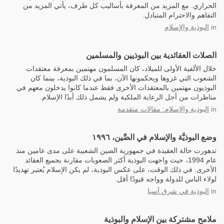
الحراري. مع المزيد من المعرفة بأساليب كل طرف، يأتي المزيد من
التفاهم والاحترام المتبادل.
in
البوذية والإسلام
الصلات العقائدية بين البوذيين والمسلمين
خلال الألفية الأولى للميلاد، كان المسلمون مهتمين بمعرفة معتقدات
الشعوب التي غزوها ويحكمونها الآن، بما في ذلك البوذية، بينما كان
البوذيون مهتمين بالمعتقدات الأخرى فقط عندما كانوا يدخلون معهم في
مناظرات من أجل الرعاية الملكية ولم يشمل ذلك أبدًا الإسلام.
in
البوذية والإسلام: مقالات متقدمة
وضع البوذيَّة والإسلام في الصِّين، ١٩٩٦
تدهورت حالة العقيدة في جمهورية الصين الشعبية على مدى عامين منذ
عام 1994، حيث واجهت البوذية أكثر الصعوبات مقارنة بجميع العقائد
الأخرى. في ذلك الوقت، على عكس البوذية، لم يكن الإسلام يُعتبر تهديدًا
لولاء الناس للدولة وواجه قيودًا أقل.
in
البوذية في شرق آسيا
ملامح مشتركة بين الإسلام والبوذية