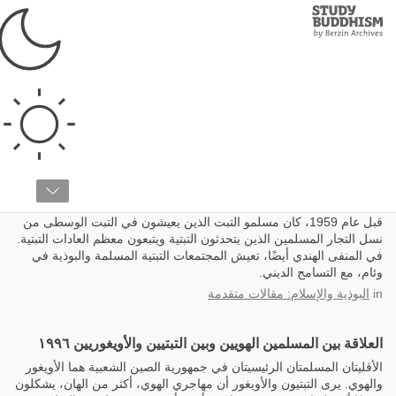
Study
Clos
Buddhism
Home
الإسلام
تاريخ مسلمي التِّبت
قبل عام 1959، كان مسلمو التبت الذين يعيشون في التبت الوسطى من
نسل التجار المسلمين الذين يتحدثون التبتية ويتبعون معظم العادات التبتية.
في المنفى الهندي أيضًا، تعيش المجتمعات التبتية المسلمة والبوذية في
وئام، مع التسامح الديني.
in
البوذية والإسلام: مقالات متقدمة
العلاقة بين المسلمين الهويين وبين التبتيين والأويغوريين ١٩٩٦
الأقليتان المسلمتان الرئيسيتان في جمهورية الصين الشعبية هما الأويغور
والهوي. يرى التبتيون والأويغور أن مهاجري الهوي، أكثر من الهان، يشكلون