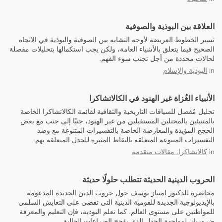
العلاقة بين البوذية والصوفية
تسير الخطوط العريضة لأوجه التشابه بين الصوفية والبوذية في الاتجاه
الصحيح فيما يتعلق بالأشياء العامة، ولكن يجب استكمالها بتحليلات مفصلة
لحالات محددة من أجل تجنب سوء الفهم.
in
البوذية والإسلام
الأنبياء الغُزاة غير الهنود في الكالاتشاكرا
تحليل مُفصل للسياقات التاريخية والثقافية لقائمة الكالاتشاكرا الخاصة
بالمتنبئين بالمحتلين المستقبلين من غير الهنود، جنبًا إلى جنب مع بعض
الحجج المؤيدة والمعارضة الخاصة بالتفسيرات المتنوعة مع وضد
التفسيرات المتنوعة المتعلقة بالنقاط المثيرة للجدل المتعلقة بهم.
in
كالاتشاكرا: مقالات متقدمة
الحروب الدينية الحديثة تتطلب حلولًا حديثة
محاضرة للدكتور امتياز يوسف حول حروب الدين الجديدة المدعومة
بالإيديولوجية الجديدة للقومية الدينية التي تقضي على التعايش السلمي
للمواطنين على مستوى العالم. كما تعلم البوذية، فإن التعليم والمعرفة
ضروريان لمواجهة الجهل الذي يؤجج الصراعات الحالية.