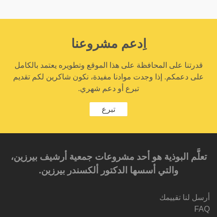
اِدعم مشروعنا
قدرتنا على المحافظة على هذا الموقع وتطويره يعتمد بالكامل
على دعمكم. إذا وجدت موادنا مفيدة، نكون شاكرين لكم تقديم
تبرع أو دعم شهري.
تبرع
تعلَّم البوذية هو أحد مشروعات جمعية أرشيف بيرزين،
والتي أسسها الدكتور ألكسندر بيرزين.‎‎
أرسل لنا تقييمك
FAQ