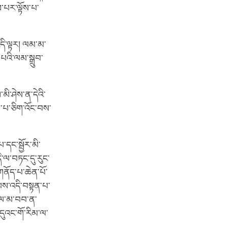
་པར་ལྟོས་པ་
དི་ལྟར། ལམ་མ་
འི་ལམ་སྒྲུབ་
ི་ཤེས་ན་དེའི་
ག་པ་ཅིག་འོང་བས་
དང་སྦྱོར་མི་
་ལ་བཏང་དུ་རུང་
ནོད་པ་ཆེན་པོ་
པས་འདི་བསྟན་པ་
མ་ལ་མ་བབ་ན་
་དུའང་གོ་རིམ་ལ་