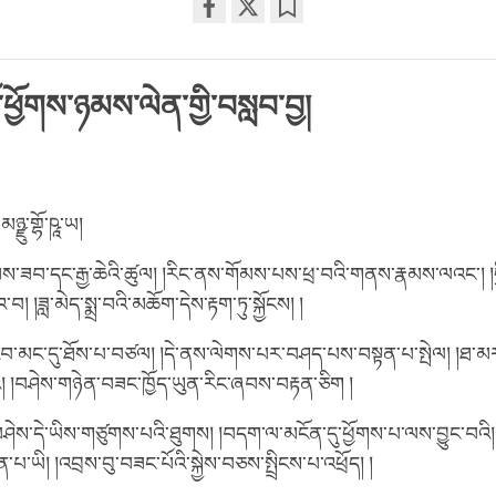
Share
Bookmark
on
facebook
ཕྱོགས་ཉམས་ལེན་གྱི་བསླབ་བྱ།
ཉྫུ་གྷོ་ཥཱ་ཡ།
་ཟབ་དང་རྒྱ་ཆེའི་ཚུལ། །རིང་ནས་གོམས་པས་ཕྲ་བའི་གནས་རྣམས་ལའང༌། །དྲ
། །ཟླ་མེད་སྨྲ་བའི་མཆོག་དེས་རྟག་ཏུ་སྐྱོངས། །
བ་མང་དུ་ཐོས་པ་བཙལ། །དེ་ནས་ལེགས་པར་བཤད་པས་བསྟན་པ་སྤེལ། །ཐ་མར་སྒ
། །བཤེས་གཉེན་བཟང་ཁྱོད་ཡུན་རིང་ཞབས་བརྟན་ཅིག །
ེས་དེ་ཡིས་གཙུགས་པའི་ཐུགས། །བདག་ལ་མངོན་དུ་ཕྱོགས་པ་ལས་བྱུང་བའི། །
་པ་ཡི། །འབྲས་བུ་བཟང་པོའི་སྐྱེས་བཅས་སྤྲིངས་པ་འཕྲོད། །