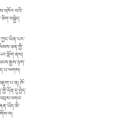
པས་འཁོར་བའི་
ཅིག་བསྐྱེད་
ད་ཀྱང་ཡིན་པར་
སེམས་ཅན་གྱི་
་པར་ལྡོག་ནས།
་སངས་རྒྱས་ཉག་
ྐྱེད་པ་ལགས།
འཇུག་པ་ན། ཁོ་
ྱི་དོན་དུ་བྱེད་
དེ་འབྲས་འགའ་
ཞན་ཡོད་མི་
དགོས་ལ།