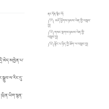
ནང་དོན་སྙིང་པོ།
༼༡༽ མདོ་ཕྱོགས་ཉམས་ལེན་གྱི་བསླབ་
བྱ།
༼༢༽གསང་སྔགས་ཉམས་ལེན་གྱི་
བསླབ་བྱ།
༼༣༽སྟོང་པ་ཉིད་ཀྱི་ཐོག་ལ་བསླབ་བྱ།
ི་མེད་མཁྱེན་པ་
ྲུབ་ལ་རིང་དུ་
ཕྲིན་ཡིག་སྙན་