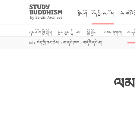
Close
Study
Buddhism
སྙིང་པོ།
བོད་ཀྱི་ནང་ཆོས།
ཚད་མཐོའི་སླ
Home
ནང་ཆོས་ཀྱི་སྐོར།
བྱང་ཆུབ་ཀྱི་ལམ།
བློ་སྦྱོང་།
གསང་སྔགས།
མ་ད
›
བོད་ཀྱི་ནང་ཆོས།
›
མ་དཔེ་ཁག
›
མདོའི་དཔེ་ཆ།
ལམ་