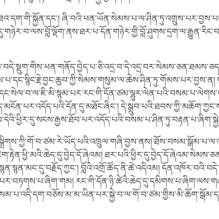
ཐའ་དག་གི་སྐྱོན་དང༌། ཞི་བའི་ཕན་ཡོན་སེམས་པ་ལ་ཤིན་ཏུ་འགྲུས་པར་བྱས་
་གཉེར་བ་ལས་བློ་ལྡོག་ནས་ཐར་པ་དོན་གཉེར་གྱི་བློ་ཤུགས་དྲག་ལ་རྒྱུན་རིང་བ་
ལ་བདེ་སྡུག་གིས་ཕན་གནོད་བྱེད་པ་ཅི་འདྲ་བ་དེ་འདྲ་བར་སེམས་ཅན་ཐམས་ཅ
པ་དང་སྙིང་རྗེ་བྱང་ཆུབ་ཀྱི་སེམས་གསུམ་ལ་ཆེས་ཤིན་ཏུ་གོམས་པར་བྱས་ན། 
་པ་དང་སེལ་བ་ལ་ཇི་མི་སྙམ་པར་རང་གི་དོན་ཙམ་ལྷུར་ལེན་པའི་བསམ་པ་ལེགས
ད་མངོན་པར་འདོད་པའི་དོན་དུ་མཐོང་ཞིང༌། དེ་སྒྲུབ་པའི་ཐབས་ཀྱི་མཆོག་ཀྱང
་དེའི་ཕྱིར་དུ་སངས་རྒྱས་ཐོབ་པར་འདོད་པའི་བསམ་པ་ཤིན་ཏུ་བརྟན་པ་ཞིག་ས
ྒྲིགས་ཀྱི་གོ་བ་ཙམ་རེ་ཡོད་པའི་འཁྲུལ་གཞི་བྱས་ནས། ཐོས་བསམ་སྒོམ་པ་ལ་
ག་རྟེན་ཕྱི་མའི་ཆེད་དུ་བྱེད་དོ་ཞེའམ། ཐར་པའི་ཕྱིར་དུ་བྱེད་དོ་ཞེའམ་སེམས་ཅན་ག
སྙན་སྙན་མང་དུ་བརྗོད་ཀྱང༌། བློའི་འགྲོ་ཚོད་ནི་ཚེ་འདིའམ། དོན་འཁོར་བའི་བ
པར་བཏགས་པ་ཞིག་གམ། རང་གི་དོན་ཉི་ཚེའི་ཆེད་དུ་དམིགས་པ་ཞིག་ལས་ག
མ་པ་འདི་དག་བཅོས་མ་མ་ཡིན་པར་སྐྱེ་བ་ལ་གོ་བ་ཙམ་གྱིས་མི་ཆོག་སྒོམ་