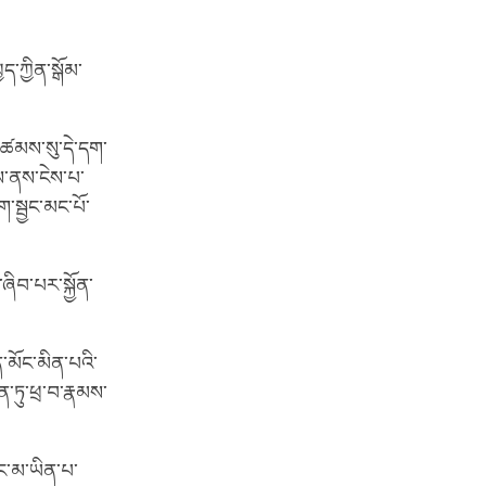
ད་ཀྱིན་སྒོམ་
་མཚམས་སུ་དེ་དག་
་ནས་ངེས་པ་
ག་སྦྱང་མང་པོ་
་ཞིབ་པར་སྐྱོན་
ན་མོང་མིན་པའི་
ན་ཏུ་ཕྲ་བ་རྣམས་
མོང་མ་ཡིན་པ་