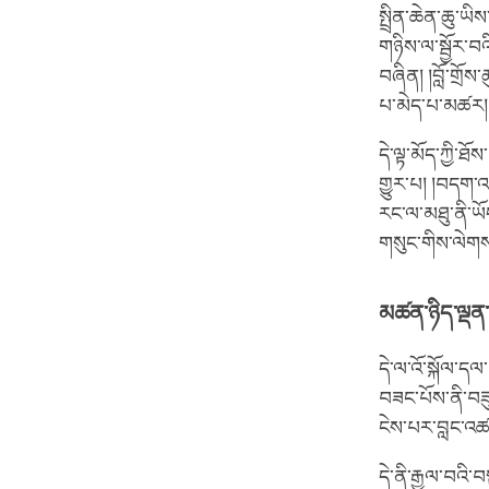
སྤྲིན་ཆེན་ཆུ་ཡ
གཉིས་ལ་སྦྱོར་བའ
བཞིན། །བློ་གྲོས
པ་མེད་པ་མཚར། 
དེ་ལྟ་མོད་ཀྱི་ཐོ
གྱུར་པ། །བདག་འད
རང་ལ་མཐུ་ནི་ཡོ
གསུང་གིས་ལེགས
མཚན་ཉིད་ལྡན་
དེ་ལ་འོ་སྐོལ་དལ
བཟང་པོས་ནི་བཟུང
ངེས་པར་བླང་འ
དེ་ནི་རྒྱལ་བའ