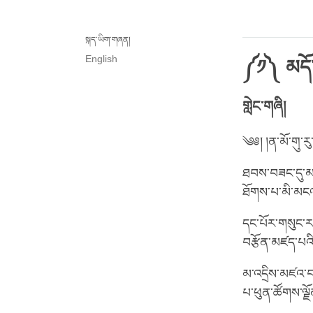
སྐད་ཡིག་གཞན།
English
༼༡༽ མདོ་
གླེང་གཞི།
༄༅། །ན་མོ་གུ་རུ་མ
ཐབས་བཟང་དུ་མས
ཐོགས་པ་མི་མངའ་བ
དང་པོར་གསུང་ར
བརྩོན་མཛད་པའི
མ་འདྲིས་མཛའ་བཤ
པ་ཕུན་ཚོགས་ལྗོན