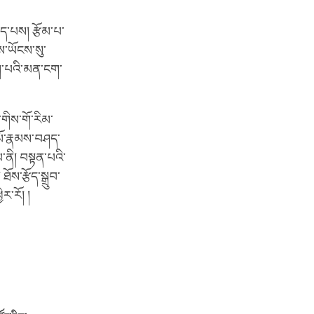
ིད་པས། རྩོམ་པ་
ས་ཡོངས་སུ་
ོག་པའི་མན་ངག་
་གིས་གོ་རིམ་
་མོ་རྣམས་བཤད་
་ནི། བསྟན་པའི་
ས་རྩོད་སྒྲུབ་
ར་རོ། །