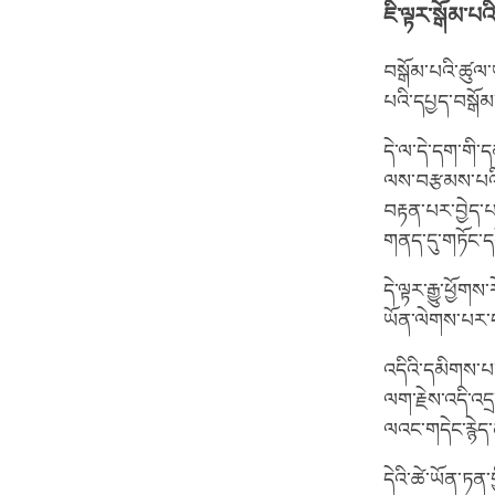
ཇི་ལྟར་སྒོམ་པའ
བསྒོམ་པའི་ཚུལ་
པའི་དཔྱད་བསྒོ
དེ་ལ་དེ་དག་གི་ད
ལས་བརྩམས་པའི
བརྟན་པར་བྱེད་པ
གནད་དུ་གཏོང་ད
དེ་ལྟར་རྒྱུ་ཕྱོ
ཡོན་ལེགས་པར་ད
འདིའི་དམིགས་པ་ན
ལག་རྗེས་འདི་འདྲ
ལའང་གདེང་རྙེད
དེའི་ཚེ་ཡོན་ཏན་