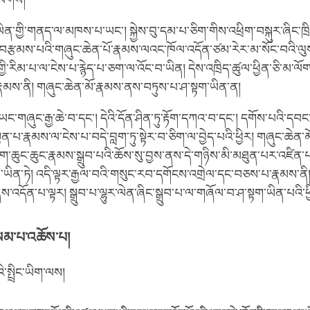
་ལགས།
་ལེན་གྱི་གནད་ལ་མཁས་པ་ཡང༌། སྐྱེས་བུ་དམ་པ་ཅིག་གིས་འཕྲིག་བསྐུར་ཞིང་ཁྲ
ས་བརྩམས་པའི་གཞུང་ཆེན་པོ་རྣམས་ལའང་ཁོལ་འདོན་ཙམ་རེར་མ་སོང་བའི་ལུ
ྱི་རིམ་པ་ལ་ངེས་པ་རྙེད་པ་ཅག་ལ་འོང་བ་ཡིན། དེས་འཁྲིད་ཚུལ་ཕྱིན་ཅི་མ་ལ
རྣམས་ནི། གཞུང་ཆེན་མོ་རྣམས་ནས་བཏུས་པ་ཤ་སྟག་ཡིན་ན།
ང་གཞུང་རྒྱ་ཆེ་བ་དང༌། དེའི་དོན་ཤིན་ཏུ་རྟོག་དཀའ་བ་དང༌། དགོས་པའི་དབང
་པ་རྣམས་ལ་ངེས་པ་བདེ་བླག་ཏུ་སྟེར་བ་ཅིག་ལ་བྱེད་པའི་ཕྱིར། གཞུང་ཆེན
་ཆུང་ཆུང་རྣམས་སྒྲུབ་པའི་ཆོས་སུ་བྱས་ནས་དེ་གཉིས་མི་མཐུན་པར་འཛིན་པ
ཡིན་ཏེ། འདི་ལྟར་རྒྱལ་བའི་གསུང་རབ་དགོངས་འགྲེལ་དང་བཅས་པ་རྣམས་ནི། ཐོ
ེས་འདོན་པ་ལྟར། སྒྲུབ་པ་ལྷུར་ལེན་ཞིང་སྒྲུབ་པ་ལ་གཞོལ་བ་ཤ་སྟག་ཡིན་པའི་ཕྱི
བསམ་པ་འཆོས་པ།
ི་སྤྲིང་ཡིག་ལས།