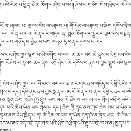
པའི་རིམ་པ་ཕྱིན་ཅི་མ་ལོག་པ་ཤེས་པ་འམ། ཤེས་པ་གཅིག་གིས་ཁྲིད་པ་ལ་ངེས
ངོ་བོ་ལ་མཁས་པ། གྲངས་ངེས་ལ་མཁས་པ། གོ་རིམ་ལ་མཁས་པ་ཞིག་དགོས་ཏེ་འ
དང༌། ཡིན་པ་ལ་མ་ཡིན་པར་འཁྲུལ་ན། སྨན་ལོག་པར་སྦྱར་བ་ལྟར་དེས་བསྟན་པ
་འགྱུར་བས་གནོད་པ་བྱིན་པ་ལས་གཞན་དུ་ཕན་བཏགས་པ་མེད།
ེགས་པར་ཤེས་ཀྱང་ལྷག་པ་མི་དགོས་པ་དང༌། མ་ཚང་བས་མི་ནུས་པའི་གྲངས་ངེས་མ
་ངོ་ཤེས་པ་རྣམས་ཆད་ནས་འགྲོ་ཞིང༌། མི་དགོས་པ་རྣམས་ཀྱང་སྒྲུབ་པའི་ལྷ
།
ྱི་ངེས་པ་ཤེས་ཀྱང་དང་པོ་དང༌། བར་དང་ཐ་མར་གང་ནས་འཁྲིད་པའི་བློའི་རིམ་པ་
སྙམ་པ་དང༌། དེའི་ནང་ནས་ཀྱང་སྨན་བཟང་པོ་ཡིན་པས་ན་བའི་ཕྱིར་ནད་པ་འདི
ན་སྨན་ཆེས་མཆོག་ཏུ་གྱུར་པས་ཕན་མི་ཐོགས་པར་མ་ཟད་སྲོག་འཕྲོག་པའི་ག
ི་དམ་པའི་ཆོས་ཡིན་པས་སྙམ་པ་དང༌། ཆོས་ཀྱི་ནང་ནས་ཀྱང་ཆེས་ཟབ་པ་ཡིན་
་སྙམ་ནས་དེས་ཁྲིད་པ་ན། གོ་རིམ་ལ་བབ་ན་ཡོན་ཏན་ཁོ་ན་སྟེར་ཡང༌། གོ་རི
་བར་མ་ཟད་བདེ་འགྲོ་དང་ཐར་པའི་སྲོག་འཕྲོག་པའི་རྒྱུར་འགྲོ་བས་ན། ཁྱད་པར