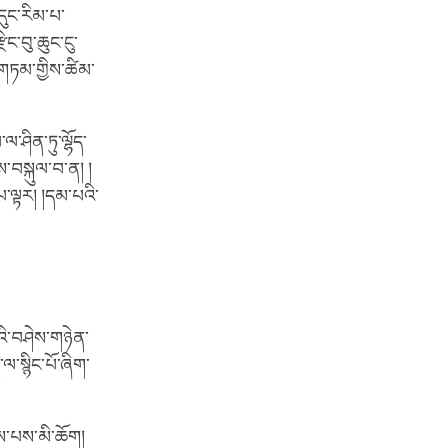
དུང་རིམ་པ་
ིང་བུ་ཆུང་ངུ་
ར་གཏམ་གྱིས་ཚིམ་
་ལ་ཤིན་ཏུ་ལྷོད་
ས་བསྐུལ་བ་ན། །
་ལྟར། །དམ་པའི་
བའི་བཤེས་གཉེན་
ལ་སྙིང་པོ་ཞིག་
ས་པས་མི་ཆོག།