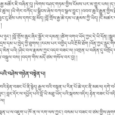
ིས་རྒྱ་མཚོར་ཇི་བཞིན་དུ། །ལེགས་བཤད་གཏམ་གྱིས་ངོམས་པར་མ་གྱུར་པས། །ད་
ི་ཚུལ། །ཡི་གེར་བཀོད་པ་སྒྲིངས་ཞེས་བཀའ་སྩལ་བྱུང༌། །འབབ་ཆུའི་རྒྱུན་གྱིས་རྫ
་ཆུང་ངུ་ཐོས་པས་དགང་སླ་མོད། །བློ་གྲོས་རྒྱ་ཆེ་དམ་པ་རྣམས་ཀྱི་ཡིད། །ངོ་མཚ
།
ས་པ་ཉུང༌། །བློ་གྲོས་ཆུང་ཞིང་སྦྱོར་བ་དམན། །ཚིག་འགའ་ཡོད་ཀྱང་དེ་ཡི་དོན། །སྒྲུབ
ྲས་དམ་པ་ཁྱེད་ཀྱི་ཐུགས། །རངས་པར་བགྱིད་པའི་རྔོ་མི་ཐོག །འོན་ཀྱང་རླུང་གི
ད་མིན་པའི། །ཤིང་བལ་རྣམས་ཀྱང་འདབ་བཟང་ལ། །འགྲན་པ་བཞིན་དུ་བགྲོད་པ
་བསྐུལ་བས། །བདག་གིས་མདོ་ཙམ་གསོལ་བར་བྱ། །
པའི་བཤེས་གཉེན་བསྟེན་པ།
་བའི་རྟེན་བཟང་པོ་ནི་རྙེད། རྒྱལ་བའི་བསྟན་པ་རིན་པོ་ཆེ་དང་ནི་མཇལ། དགེ་
༌། བླང་དོར་ལ་དཔྱོད་པའི་བློ་ཡི་མཐུ་ཡོད་པའི་སྐབས་འདིར། རྟེན་བཟང་པོ་འདི་
ཚལ།
ི་བསྟན་པ་ལ་འཇུག་པ་ཁོ་ན་ལ་རག་ལས་ཀྱང༌། བསམ་པ་བཟང་བ་ཙམ་གྱིས་ཞུག