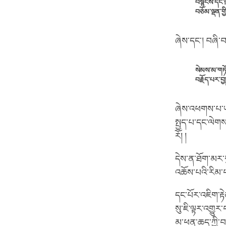
བསྙེངས་དང་
བཅོམ་ལྡན་གྱ
ཞེས་དང༌། བཞི་
སེམས་མ་གཏོ
བརྗོད་པར་བྱ།
ཞེས་འཕགས་པ་ཡབ
སྤྱད་པ་དང་ལེགས
རོ། །
དེས་ན་ཐོག་མར་
འཆོས་པའི་རིམ་པ
དང་པོར་འཇིག་རྟེ
སུ་ཇི་ལྟར་འགྱུར
མ་ཕན་ཆད་ཀྱི་བདེ