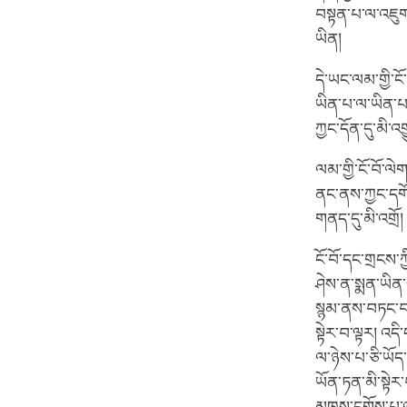
བསྟན་པ་ལ་འཇུག་
ཡིན།
དེ་ཡང་ལམ་གྱི་
ཡིན་པ་ལ་ཡིན་པ་
ཀྱང་དོན་དུ་མི
ལམ་གྱི་ངོ་བོ་ལ
ནང་ནས་ཀྱང་དགོས
གནད་དུ་མི་འགྲོ། 
ངོ་བོ་དང་གྲངས་ཀ
ཤེས་ན་སྨན་ཡིན་
སྙམ་ནས་བཏང་བ་
སྟེར་བ་ལྟར། འད
ལ་ཉེས་པ་ཅི་ཡོད
ཡོན་ཏན་མི་སྟེར