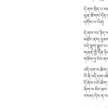
དེ་ནས་སྲིད་པ་མ
ཕུན་ཚོགས་དོན་དུ
དགོས་པ་ཡིན།
དེ་ནས་རང་ཉིད་
མཐོང་ནས། བྱམས་
བདེ་སྡུག་སྒྲུབ
གཞན་གྱི་དོན་ཉི
གཅིག་ཏུ་ངེས་ནས
འདི་དག་ལ་ཚིག་ས
བོ་ནི་འདི་དག་འཇི
དོ་ཞེས་པའི་ཚིག་
ཞིག་ལ་མིང་ཐར་
བསམ། དེས་ན་བས