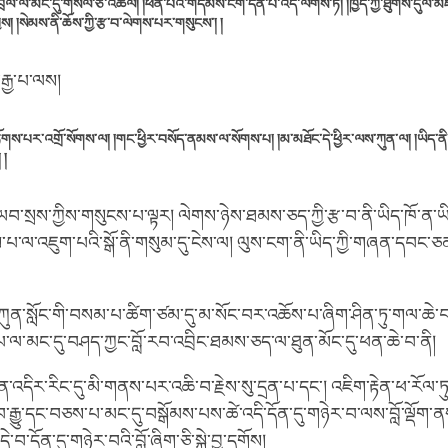
བྲལ་ལ་མང་དུ་གསོལ་ཅི་འཚལ། །ཕན་པའི་གདམས་ངག་དོན་པོ་འདི་ལགས་ཏེ། །ཁྱོད་ཀྱི་ཐུགས་དུལ་མཛ
ིས། །སེམས་ནི་ཆོས་ཀྱི་རྩ་བ་ལེགས་པར་གསུངས་། །
བརྒྱ་པ་ལས།
གས་པར་འགྲོ་སོགས་ལ། །གང་ཕྱིར་བསོད་ནམས་ལ་སོགས་པ། །མ་མཐོང་དེ་ཕྱིར་ལས་ཀུན་ལ། །ཡིད་ནི
 །
་སྲས་ཀྱིས་གསུངས་པ་ལྟར། ལེགས་ཉེས་ཐམས་ཅད་ཀྱི་རྩ་བ་ནི་ཡིད་ཁོ་ན་ཡི
་པ་ལ་འཇུག་པའི་སྒོ་ནི་གསུམ་དུ་ངེས་ལ། ལུས་ངག་ནི་ཡིད་ཀྱི་གཞན་དབང་ཅན
ཀུན་སློང་གི་བསམ་པ་ཚིག་ཙམ་དུ་མ་སོང་བར་འཆོས་པ་ཞིག་ཤིན་ཏུ་གལ་ཆེ་
་ལ་མང་དུ་བཤད་ཀྱང་བློ་རབ་འབྲིང་ཐམས་ཅད་ལ་ཐུན་མོང་དུ་ཕན་ཆེ་བ་ནི།
ན་འདིར་རིང་དུ་མི་གནས་པར་འཆི་བ་རྗེས་སུ་དྲན་པ་དང༌། འཇིག་རྟེན་ཕ་རོལ་ཏུ
་བ་རྒྱུ་དང་བཅས་པ་མང་དུ་བསྒོམས་པས་ཚེ་འདི་དོན་དུ་གཉེར་བ་ལས་བློ་ལྡོག་ནས།
་བ་དོན་དུ་གཉེར་བའི་བློ་ཞིག་ཅི་སྐྱེ་བྱ་དགོས།