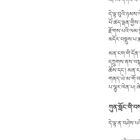
མཁས་དགོས་པ
དེ་ལྟ་བུའི་ཉམས
པོ་ཚད་ལྡན་གྱི
རྫོགས་པའི་ལམ་ག
མདོར་བསྡུས་པ་
མན་ངག་གི་དོན་ཡ
དཀྲུགས་ནས་བསྟན
ཆོས་དང༌། མན་ངག
གནད་ཡེ་མ་གོ་བ་
པ་ལྷུར་ལེན་པ། ཞ
ཀུན་སློང་གི་
དེ་ལྟ་ན་བཤེས་པའ