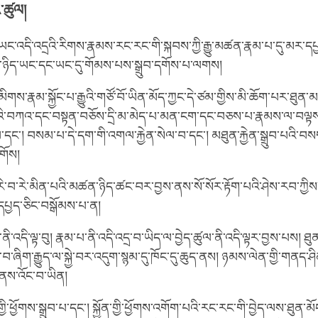
ི་ཚུལ།
ཡང་འདི་འདྲའི་རིགས་རྣམས་རང་རང་གི་སྐབས་ཀྱི་རྒྱུ་མཚན་རྣམ་པ་དུ་མར་དཔྱ
མ་ཉིད་ཡང་དང་ཡང་དུ་གོམས་པས་སྒྲུབ་དགོས་པ་ལགས།
མིགས་རྣམ་སྐྱོང་པ་རྒྱུའི་གཙོ་བོ་ཡིན་མོད་ཀྱང་དེ་ཙམ་གྱིས་མི་ཆོག་པར་ཐུན
་བཀའ་དང་བསྟན་བཅོས་དྲི་མ་མེད་པ་མན་ངག་དང་བཅས་པ་རྣམས་ལ་བལྟས
་དང༌། བསམ་པ་དེ་དག་གི་འགལ་རྐྱེན་སེལ་བ་དང༌། མཐུན་རྐྱེན་སྒྲུབ་པའི་བས
གོས།
གས་རེ་བ་རེ་མིན་པའི་མཚན་ཉིད་ཚང་བར་བྱས་ནས་སོ་སོར་རྟོག་པའི་ཤེས་རབ་ཀྱིས
པྱད་ཅིང་བསྒོམས་པ་ན།
ི་འདི་ལྟ་བུ། རྣམ་པ་ནི་འདི་འདྲ་བ་ཡིད་ལ་བྱེད་ཚུལ་ནི་འདི་ལྟར་བྱས་པས། ཐུ
་བ་ཞིག་རྒྱུད་ལ་སྐྱེ་བར་འདུག་སྙམ་དུ་ཁོང་དུ་ཆུད་ནས། ཉམས་ལེན་གྱི་གནད་ཤི
་ནས་འོང་བ་ཡིན།
གྱི་ཕྱོགས་སྒྲུབ་པ་དང༌། སྐྱོན་གྱི་ཕྱོགས་འགོག་པའི་རང་རང་གི་བྱེད་ལས་ཐུན་