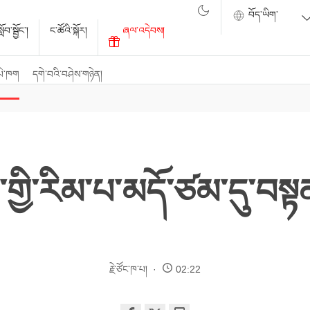
ོབ་སྦྱོང་།
ང་ཚོའི་སྐོར།
ཞལ་འདེབས།
པེ་ཁག
དགེ་བའི་བཤེས་གཉེན།
གྱི་རིམ་པ་མདོ་ཙམ་དུ་བསྟ
རྗེ་ཙོང་ཁ་པ།
02:22