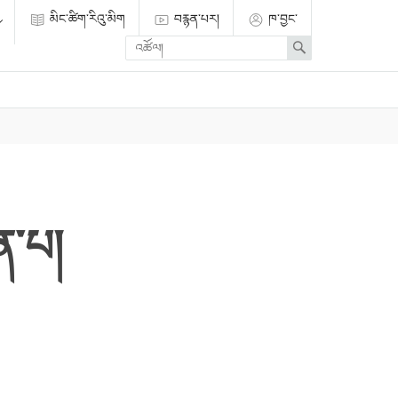
མིང་ཚིག་རིའུ་མིག
བརྙན་པར།
ཁ་བྱང་
Enter
Search
search
term
ན་པ།