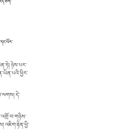
ོད་ཅིག་
་དང་པོར་
ན་ཏེ། ཉེས་པར་
་ཡིན་པའི་ཕྱིར་
བ་ལགས། དེ་
་འགྲོ་བ་གཉིས་
 འཇིག་རྟེན་ཕྱི་