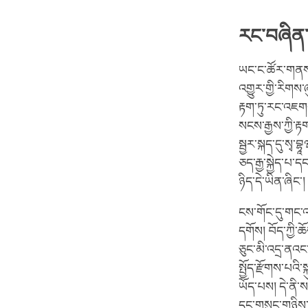
རང་བཞིན
ཡང་ང་ཚོར་གནས་པ
འགྱུར་གྱི་རིགས་
རྟག་ཏུ་རང་འཇགས
སངས་རྒྱས་ཀྱི་རྟ
སྦྱར་སྐད་དུ་སྭ་བ
ཅད་རྒྱ་སྐྱེད་པ་
ཉིད་དེ་ཡིན་ཞིང་
ངས་གོང་དུ་གང་འ
དགོས། བོད་ཀྱི་
ཅུང་མི་འདྲ་ནའང་
སྤྱོད་རྫོགས་པའི
ཡོད་པས། དེ་ནི་ས
དང་གསུང་གཉིས་ཡ