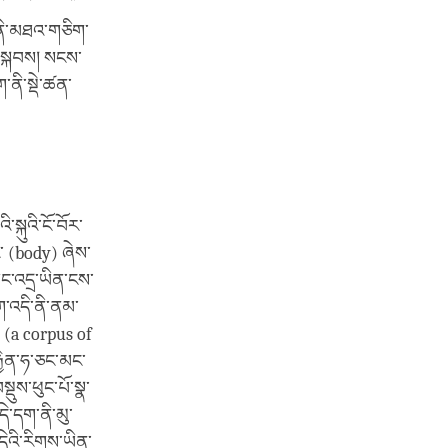
ེ་ནི་མཐའ་གཅིག་
ི་སྐབས། སངས་
་ནི་སྡེ་ཚན་
་སྐུའི་ངོ་བོར་
ང་ (body) ཞེས་
་གང་འདྲ་ཡིན་ངས་
་འདི་ནི་ནམ་
པ་ (a corpus of
རྐྱེན་ཧ་ཅང་མང་
སྡུས་ཕུང་པོ་སྣ་
དེ་དག་ནི་མུ་
དེའི་རིགས་ཡིན་