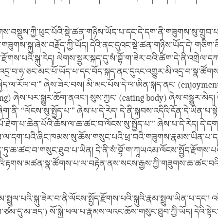
ོགས་བསྡུས་ཀྱི་ཕུང་པོའི་སྡེ་ཚན་གཉིས་ཡོད་པ་དང་དེ་དག་ནི་གཟུགས་སུ་གྲུབ་
་གཟུགས་སྐུ་ཞེས་བརྗོད་ཀྱི་ཡོད། དེའི་ནང་དུའང་སྡེ་ཚན་གཉིས་ཡོད་དེ། གཅིག་ནི་
རྫོགས་པའི་སྐུ་རེད། ལེགས་སྦྱར་སྐད་དུ་སཾ་བྷོ་ག་ཟེར་བའི་ཚིག་དེ་ནི་འགྲེལ་ད
་འདྲ་བ་ཧ་ཅང་མང་པོ་ཡོད་པ་དང་བོད་སྐད་ནང་དུའང་འགྱུར་མི་འདྲ་བ་སྣ་ཚོགས་
སྐྱིད་ལ་རོལ་བ་” ཞེས་ཟེར་བས། མི་མང་པོས་དེ་ལ་ཨིན་སྐད་ནང་ (enjoyment
ting) ཞེས་པར་སྒྱུར་ཆོག་ནའང་། སུས་ཀྱང་ (eating body) ཞེས་བསྒྱུར་མེད། འ
ནི་ “ལོངས་སུ་སྤྱོད་པ་” ཞེས་པ་དེ་རེད། དེ་ནི་སྐབས་འདིའི་དོན་དེ་ཡིན་པ་སྟེ།
པོ་ཐེག་པ་ཆེན་པོའི་ཆོས་ལ་ཆ་ཚང་བ་ལོངས་སུ་སྤྱོད་པ་” ཞེས་པ་དེ་རེད། དེ་ད
་དག་པའི་ཞིང་ཁམས་སུ་ཆོས་གསུང་པའི་ཕྲ་བའི་གཟུགས་རྣམས་ཡིན་པ་དང་
ུ་ཆ་ཚང་བ་གསུང་ཐུབ་པ་ཡིན། དེ་ནི་སཾ་བྷོ་ག་ཀཱཡའམ་ལོངས་སྤྱོད་རྫོགས་པའི་
སྐུའི་རྟགས་མཚན་སྣ་ཚོགས་པ་ལ་བརྟེན་ནས་སངས་རྒྱས་ཀྱི་གཟུགས་ཆ་ཚང་བའི་
ྤྲུལ་པའི་སྐུ་ཟེར་བ་ནི་ལོངས་སྤྱོད་རྫོགས་པའི་སྐུའི་རྣམ་སྤྲུལ་ཡིན་པ་དང་། འ
་དུ་མ་ཟད་) སོ་སྐྱེ་ཕལ་པ་རྣམས་ལའང་ཆོས་གསུང་ཐུབ་ཀྱི་ཡོད། དེའི་སྟ