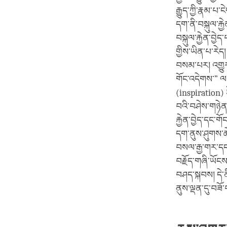
རྒྱུད་ཀྱི་རྣམ་པ་
དག་ནི་བསྐུལ་རྐྱ
བསྐུལ་རྐྱེན་བྱེད
གྱིས་ཡིན་པ་རེད།
བསམ་པར། འགྱུར་
གོང་འདེགས་” ལ་
(inspiration) 
བའི་བཤེས་གཉེན
རྐྱེན་བྱེད་དང་ག
དག་ནུས་ཤུགས་ཆེ་
བསལ་རྒྱ་གར་དང་བ
བརྗོད་གཞི་ཡོངས
བཤད་སྐབས། དེ་ནི
ནུས་ལྡན་དུ་བཟོ་