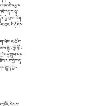
ང་ཟད་མི་འདྲ་བ་
མི་འདྲ་བ་སྣ་
ན་བྱེ་བྲག་ཅིག་
ོར་ནང་གི་རྟོགས་
དག་ཡོད། ང་ཚོར་
་རྒྱུད་ཀྱི་སྟོང་
་ཚུལ་དུ་གྲུབ་པས་
ཐོབ་པར་བྱེད་དུ་
ས་རྒྱུད་ཀྱང་
ང་ཚོའི་སེམས་