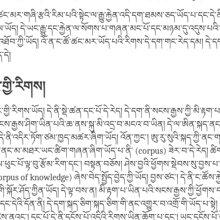
་ཚང་མར་གཞི་རྩའི་རིམ་པའི་སྟེང་ལ་རྒྱུ་རྐྱེན་འདི་དག་ཐམས་ཅད་ཡོད་པ་དང་ད
ད་ལ་ཡོད། དེ་ཡང་རྒྱུ་དང་རྐྱེན་ལ་སོགས་པ་གཞན་མང་པོ་དང་མཉམ་དུ་འདུས་པའ
ང་འཐོབ་ཀྱི་ཡོད། འོ་ན་ང་ཚོ་ཚང་མར་ཡོད་པའི་རིགས་དེ་དག་གང་རེད་དམ། དེ་དག
་དེ།
་གྱི་རིགས།
་གྱི་རིགས་ཡོད། དེ་ནི་སྡེ་ཚན་དང་པོ་དེ་རེད། དེ་དག་ནི་སངས་རྒྱས་ཀྱི་མི་རྟག་པའི
 སངས་རྒྱས་ཤིག་ཡིན་པའི་ཆ་ནས་སྐུ་མི་འདྲ་བ་མངའ་བ་ཡིན། དེ་ལ་ཨིན་སྐད་ན
དེ་ནི་འདིར་ཏོག་ཙམ་ཁྱད་མཚར་ཞིག་ཡོད། འོན་ཀྱང་། ཨུ་རུ་སུའི་སྐད་ཀྱི་ནང
ྐད་ནང་མ་མཐར་ཡང་ཚིག་གཞན་ཞིག་ཡོད་པ་ནི་ (corpus) ཟེར་བ་དེ་རེད། ཚིག
ུས་ཕུང་པོ་ལྟ་བུ་རྩོམ་རིག་དང་། བསྟན་བཅོས། ཤེས་བྱའི་ཕྱོགས་སྡེབས་སུ་བྱས་
orpus of knowledge) ཞེས་བེད་སྤྱོད་བྱེད་ཀྱི་ཡོད། བྱས་ཙང་། དེ་ནི་ང་ཚོས་
ི་སྐོར་ཤོད་ཀྱིན་ཡོད། དེ་ལྟ་བས་ན། མི་རྟག་པ་ཡིན་པའི་སངས་རྒྱས་ཀྱི་ཕྱོགས་བ
་དེའི་དོན་ནི། དེ་དག་སྐད་ཅིག་སྐད་ཅིག་གི་ནང་འགྱུར་བ་འགྲོ་གི་ཡོད་པ་སྟེ། 
ེས་ནའང་། དང་པོ་དེ་ནི་དངོས་པོ་འདིའི་རིགས་ཡིན་ཆོག་པ་དང་། ཡང་དངོས་པོ་