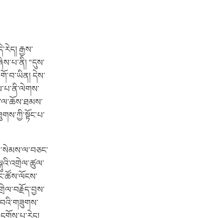
རེད། རྒྱས་
ེས་པ་ནི། “དུས་
གོ་བ་ཡིན། དེས་
ེས་པ་ནི་ལེགས་
། དེ་ལ་ཆོས་ཐམས་
ུགས་ཀྱི་སྟོང་པ་
ྱིས་སེམས་ལ་བཅང་
ུའི་འགྲེལ་ཚུལ་
 ང་ཚོས་ལོངས་
ྲེལ་བརྗོད་བྱས་
ཕྲ་བའི་གཟུགས་
་དགོས་པ་རེད།