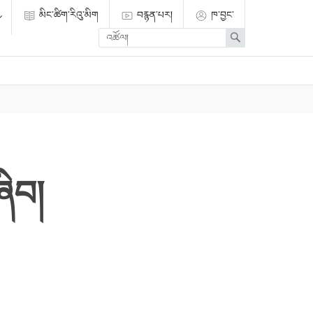
མིང་ཚིག་རིའུ་མིག
བརྙན་པར།
ཁ་བྱང་
Enter
Search
search
term
ཞིབ།