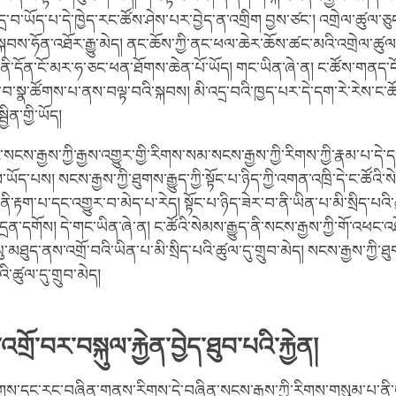
དྲ་བ་ཡོད་པ་དེ་ཁྱེད་རང་ཚོས་ཤེས་པར་བྱེད་ན་འགྲིག བྱས་ཙང་། འགྲེལ་ཚུལ་ཅུ
སྐབས་ཧོན་འཐོར་རྒྱུ་མེད། ནང་ཆོས་ཀྱི་ནང་ཕལ་ཆེར་ཆོས་ཚང་མའི་འགྲེལ་ཚུལ་
་ནི་དོན་ངོ་མར་ཧ་ཅང་ཕན་ཐོགས་ཆེན་པོ་ཡོད། གང་ཡིན་ཞེ་ན། ང་ཚོས་གནད་དོ
ྲ་བ་སྣ་ཚོགས་པ་ནས་བལྟ་བའི་སྐབས། མི་འདྲ་བའི་ཁྱད་པར་དེ་དག་རེ་རེས་ང་ཚ
ྦྱིན་གྱི་ཡོད།
་སངས་རྒྱས་ཀྱི་རྒྱས་འགྱུར་གྱི་རིགས་སམ་སངས་རྒྱས་ཀྱི་རིགས་ཀྱི་རྣམ་པ་དེ་
་པས། སངས་རྒྱས་ཀྱི་ཐུགས་རྒྱུད་ཀྱི་སྟོང་པ་ཉིད་ཀྱི་འགན་འཁྲི་དེ་ང་ཚོའི་སེམས
་ནི་རྟག་པ་དང་འགྱུར་བ་མེད་པ་རེད། སྟོང་པ་ཉིད་ཟེར་བ་ནི་ཡིན་པ་མི་སྲིད་པའི
་དྲན་དགོས། དེ་གང་ཡིན་ཞེ་ན། ང་ཚོའི་སེམས་རྒྱུད་ནི་སངས་རྒྱས་ཀྱི་གོ་འཕང་འ
་མཐུད་ནས་འགྲོ་བའི་ཡིན་པ་མི་སྲིད་པའི་ཚུལ་དུ་གྲུབ་མེད། སངས་རྒྱས་ཀྱི་ཐུག
འི་ཚུལ་དུ་གྲུབ་མེད།
་འགྲོ་བར་བསྐུལ་རྐྱེན་བྱེད་ཐུབ་པའི་རྐྱེན།
་རིགས་དང་རང་བཞིན་གནས་རིགས་དེ་བཞིན་སངས་རྒྱས་ཀྱི་རིགས་གསུམ་པ་ནི་