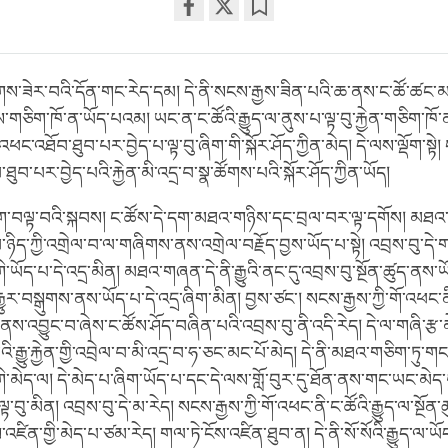
Share
Bookmark
on
facebook
ིགས་ཟེར་བའི་དོན་གང་རེད་དམ། དེ་ནི་སངས་རྒྱས་ཟིན་པའི་ཆ་ནས་ང་ཚོ་ཚང་མའ
ཅིག་ཁོ་ན་ཡོད་པའམ། ཡང་ན་ང་ཚོའི་རྒྱུད་ལ་ནུས་པ་ལྟ་བུ་རྐྱེན་གཅིག་ཁོ་
་འཕང་འཐོབ་ཐུབ་པར་བྱེད་པ་ལྟ་བུ་ཞིག་གི་སྐོར་ཤོད་ཀྱིན་མེད། དེ་ལས་ལྡོག་སྟེ།
་ཐུབ་པར་བྱེད་པའི་རྐྱེན་མི་འདྲ་བ་སྣ་ཚོགས་པའི་སྐོར་ཤོད་ཀྱིན་ཡོད།
་དག་བལྟ་བའི་སྐབས། ང་ཚོས་དེ་དག་མཐའ་གཉིས་དང་བྲལ་བར་ལྟ་དགོས། མཐའ་ད
་པ་ཉིད་ཀྱི་འགྲེལ་བ་ལ་གཞིགས་ནས་འགྲེལ་བརྗོད་བྱས་ཡོད་པ་སྟེ། འབྲས་བུ་ད
་ཡོད་པ་དེ་འདྲ་མིན། མཐའ་གཞན་དེ་ནི་རྒྱུའི་ནང་དུ་འབྲས་བུ་སྔོན་ཚུད་ནས་ཡོ
་རྒྱུར་བསྒུགས་ནས་ཡོད་པ་དེ་འདྲ་ཞིག་མིན། བྱས་ཙང་། སངས་རྒྱས་ཀྱི་གོ་འཕང་ན
ས་འབྱུང་བ་ཞེས་ང་ཚོས་ཤོད་བཞིན་པའི་འབྲས་བུ་ནི་འདི་རེད། དེ་ལ་གཞི་རྩ་
འི་རྒྱུ་རྐྱེན་གྱི་འབྲེལ་བ་མི་འདྲ་བ་ཧ་ཅང་མང་པོ་མེད། དེ་ནི་མཐའ་གཅིག་ཏུ་
ི་མེད་ལ། དེ་མེད་པ་ཞིག་ཡོད་པ་དང་དེ་ལས་གློ་བུར་དུ་ཐོན་ནས་གང་ཡང་མེ
ྟ་བུ་མིན། འབྲས་བུ་དེ་མ་རེད། སངས་རྒྱས་ཀྱི་གོ་འཕང་ནི་ང་ཚོའི་རྒྱུད་ལ་སྔོ
་འཛིན་གྱི་མེད་པ་ཙམ་རེད། གལ་ཏེ་ངོས་འཛིན་ཐུབ་ན། དེ་ནི་སོ་སོའི་རྒྱུད་ལ་ཡ