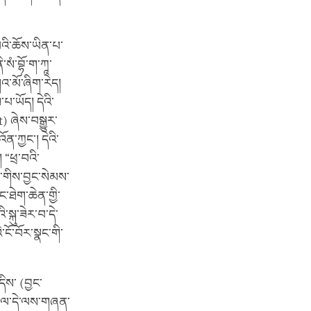
པའི་ཆོས་ཡིན་པ་
སཾ་བྷོ་ག་ཀཱ་
ཀའ་མོ་ཞིག་རེད།
པ་ཡོད། དེའི་
) ཞེས་བསྒྱུར་
ོན་ཀྱང་། དེའི་
 “ཕྲ་བའི་
ག་གིས་བྱང་སེམས་
ཐེག་ཆེན་གྱི་
སྐུ་ཟེར་བ་དེ་
ངོ་བོར་སྣང་གི་
དིས་ (བྱང་
ེང་ལ་དེ་ལས་གཞན་