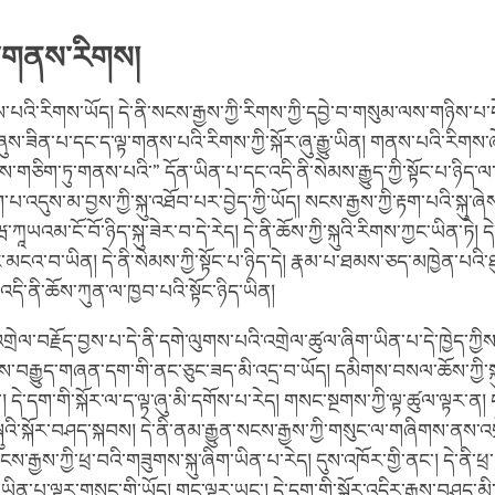
་གནས་རིགས།
འི་རིགས་ཡོད། དེ་ནི་སངས་རྒྱས་ཀྱི་རིགས་ཀྱི་དབྱེ་བ་གསུམ་ལས་གཉིས་པ་དེ་
ཞུས་ཟིན་པ་དང་ད་ལྟ་གནས་པའི་རིགས་ཀྱི་སྐོར་ཞུ་རྒྱུ་ཡིན། གནས་པའི་རིགས་ཞ
་གཅིག་ཏུ་གནས་པའི་” དོན་ཡིན་པ་དང་འདི་ནི་སེམས་རྒྱུད་ཀྱི་སྟོང་པ་ཉིད་ལ་
ག་པ་འདུས་མ་བྱས་ཀྱི་སྐུ་འཐོབ་པར་བྱེད་ཀྱི་ཡོད། སངས་རྒྱས་ཀྱི་རྟག་པའི་སྐུ་ཞ
ྷཱཝ་ཀཱཡའམ་ངོ་བོ་ཉིད་སྐུ་ཟེར་བ་དེ་རེད། དེ་ནི་ཆོས་ཀྱི་སྐུའི་རིགས་ཀྱང་ཡིན་ཏེ
དང་མངའ་བ་ཡིན། དེ་ནི་སེམས་ཀྱི་སྟོང་པ་ཉིད་དེ། རྣམ་པ་ཐམས་ཅད་མཁྱེན་པའི་ཐ
། འདི་ནི་ཆོས་ཀུན་ལ་ཁྱབ་པའི་སྟོང་ཉིད་ཡིན།
གྲེལ་བརྗོད་བྱས་པ་དེ་ནི་དགེ་ལུགས་པའི་འགྲེལ་ཚུལ་ཞིག་ཡིན་པ་དེ་ཁྱེད་ཀ
ཆོས་བརྒྱུད་གཞན་དག་གི་ནང་ཅུང་ཟད་མི་འདྲ་བ་ཡོད། དམིགས་བསལ་ཆོས་ཀྱི་སྐ
། དེ་དག་གི་སྐོར་ལ་ད་ལྟ་ཞུ་མི་དགོས་པ་རེད། གསང་སྔགས་ཀྱི་ལྟ་ཚུལ་ལྟར་ན།
་སྐུའི་སྐོར་བཤད་སྐབས། དེ་ནི་ནམ་རྒྱུན་སངས་རྒྱས་ཀྱི་གསུང་ལ་གཞིགས་ནས་འག
ངས་རྒྱས་ཀྱི་ཕྲ་བའི་གཟུགས་སྐུ་ཞིག་ཡིན་པ་རེད། དུས་འཁོར་གྱི་ནང་། དེ་ནི་
ིན་པ་ལྟར་གསུང་གི་ཡོད། གང་ལྟར་ཡང་། དེ་དག་གི་སྐོར་འདིར་རྒྱས་བཤད་མི