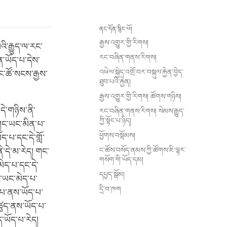
ནང་དོན་སྙིང་པོ།
རྒྱས་འགྱུར་གྱི་རིགས།
ི་རྒྱུད་ལ་རང་
རང་བཞིན་གནས་རིགས།
ན་ཡོད་པ་དེས་
འཕེལ་སྐྱེད་འགྲོ་བར་བསྐུལ་རྐྱེན་བྱེད་
 ང་ཚོ་སངས་རྒྱས་
ཐུབ་པའི་རྐྱེན།
རྒྱས་འགྱུར་གྱི་རིགས། ཚོགས་གཉིས།
ེ་གཉིས་ནི་
རང་བཞིན་གནས་རིགས། སེམས་རྒྱུད་
ཀྱི་སྟོང་པ་ཉིད།
ེ་གང་ཡང་མིན་པ་
ཕྱོགས་བསྡོམས།
ད་པ་དང་དེ་གློ་
ང་ཚོས་བསོད་ནམས་ཀྱི་ཚོགས་ཇི་ལྟར་
ི་དེ་མ་རེད། གང་
གསོག་གི་ཡོད་དམ།
མེད་པ་དང་དེ་
དཔྱད་སྒོམ།
གང་ཡང་མེད་པ་
དྲི་བ་ཁག
ད་པ་ནས་ཡོད་པ་
ན་ཚུད་ནས་ཡོད་པ་
ོད་ཡོད་པ་རེད།