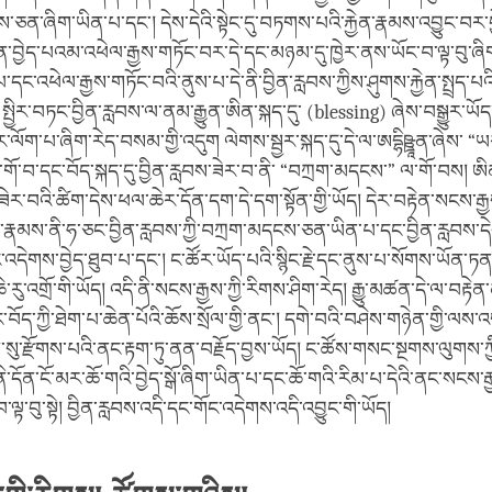
ངེས་ཅན་ཞིག་ཡིན་པ་དང་། དེས་དེའི་སྟེང་དུ་བཏགས་པའི་རྐྱེན་རྣམས་འབྱུང་བར་བྱེ
ེན་བྱེད་པའམ་འཕེལ་རྒྱས་གཏོང་བར་དེ་དང་མཉམ་དུ་ཁྱེར་ནས་ཡོང་བ་ལྟ་བུ་ཞིག་ར
་པ་དང་འཕེལ་རྒྱས་གཏོང་བའི་ནུས་པ་དེ་ནི་བྱིན་རླབས་ཀྱིས་ཤུགས་རྐྱེན་སྤྲད་པའི
 སྤྱིར་བཏང་བྱིན་རླབས་ལ་ནམ་རྒྱུན་ཨིན་སྐད་དུ་ (blessing) ཞེས་བསྒྱུར་ཡོད་
ལོག་པ་ཞིག་རེད་བསམ་གྱི་འདུག ལེགས་སྦྱར་སྐད་དུ་དེ་ལ་ཨདྷིཥྛཱན་ཞེས་ 
གོ་བ་དང་བོད་སྐད་དུ་བྱིན་རླབས་ཟེར་བ་ནི་ “བཀྲག་མདངས་” ལ་གོ་བས། ཨི
ཟེར་བའི་ཚིག་དེས་ཕལ་ཆེར་དོན་དག་དེ་དག་སྟོན་གྱི་ཡོད། དེར་བརྟེན་སངས་རྒ
་རྣམས་ནི་ཧ་ཅང་བྱིན་རླབས་ཀྱི་བཀྲག་མདངས་ཅན་ཡིན་པ་དང་བྱིན་རླབས་དེ
ོང་འདེགས་བྱེད་ཐུབ་པ་དང་། ང་ཚོར་ཡོད་པའི་སྙིང་རྗེ་དང་ནུས་པ་སོགས་ཡོན་ཏན
རུ་འགྲོ་གི་ཡོད། འདི་ནི་སངས་རྒྱས་ཀྱི་རིགས་ཤིག་རེད། རྒྱུ་མཚན་དེ་ལ་བརྟ
ོད་ཀྱི་ཐེག་པ་ཆེན་པོའི་ཆོས་སྲོལ་གྱི་ནང་། དགེ་བའི་བཤེས་གཉེན་གྱི་ལས་འ
་སུ་རྫོགས་པའི་ནང་རྟག་ཏུ་ནན་བརྗོད་བྱས་ཡོད། ང་ཚོས་གསང་སྔགས་ལུགས་ཀྱི
་དོན་ངོ་མར་ཆོ་གའི་བྱེད་སྒོ་ཞིག་ཡིན་པ་དང་ཆོ་གའི་རིམ་པ་དེའི་ནང་སངས་རྒ
བ་ལྟ་བུ་སྟེ། བྱིན་རླབས་འདི་དང་གོང་འདེགས་འདི་འབྱུང་གི་ཡོད།