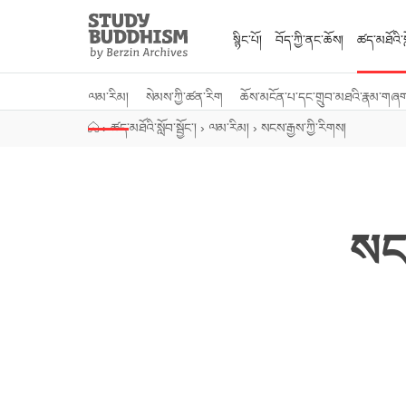
Close
Study
Buddhism
སྙིང་པོ།
བོད་ཀྱི་ནང་ཆོས།
ཚད་མཐོའི་སླ
Home
ལམ་རིམ།
སེམས་ཀྱི་ཚན་རིག
ཆོས་མངོན་པ་དང་གྲུབ་མཐའི་རྣམ་གཞ
›
ཚད་མཐོའི་སློབ་སྦྱོང་།
›
ལམ་རིམ།
›
སངས་རྒྱས་ཀྱི་རིགས།
སངས