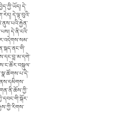
ད་ཀྱི་ཡོད། དེ་
ེད། དེ་ལྟ་བུའི་
་ནུས་པའི་རྐྱེན་
པས། དེ་ནི་ངའི་
“ཡར་འདེགས་སམ་
ན་སྐད་ནང་གི་
ྱས་དང་བླ་མ་དགེ་
ས་ང་ཚོར་བསྐུལ་
་སྣ་ཚོགས་པ་དེ་
ེན་ནས་དམིགས་
གན་ནི་ཆོས་ཀྱི་
་དབང་གི་སྐོར་
ྱས་ཀྱི་རིགས་