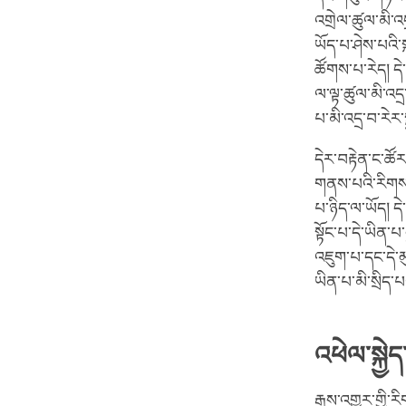
འགྲེལ་ཚུལ་མི་འ
ཡོད་པ་ཤེས་པའི་
ཚོགས་པ་རེད། དེ
ལ་ལྟ་ཚུལ་མི་འད
པ་མི་འདྲ་བ་རེར་ས
དེར་བརྟེན་ང་ཚོར
གནས་པའི་རིགས་ཡོད
པ་ཉིད་ལ་ཡོད། དེ
སྟོང་པ་དེ་ཡིན་པ
འཇུག་པ་དང་དེ་མུ
ཡིན་པ་མི་སྲིད་པ
འཕེལ་སྐྱེད
རྒྱས་འགྱུར་གྱི