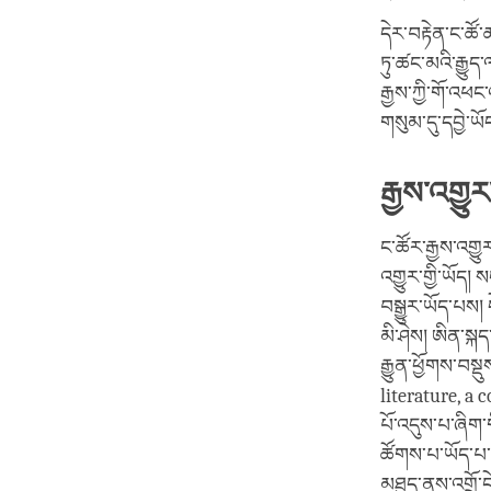
དེར་བརྟེན་ང་ཚོ
ཏུ་ཚང་མའི་རྒྱུ
རྒྱས་ཀྱི་གོ་འཕ
གསུམ་དུ་དབྱེ་ཡོད
རྒྱས་འགྱུར
ང་ཚོར་རྒྱས་འགྱུར
འགྱུར་གྱི་ཡོད།
བསྒྱུར་ཡོད་པས། 
མི་ཤེས། ཨིན་ས
རྒྱུན་ཕྱོགས་བསྡ
literature, a c
པོ་འདུས་པ་ཞིག་ག
ཚོགས་པ་ཡོད་པ་དང
མཐུད་ནས་འགྲོ་ང