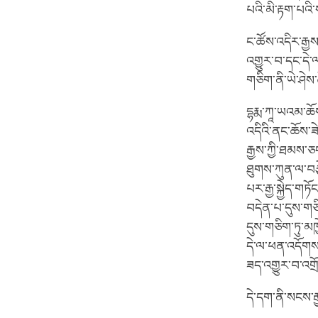
པའི་མི་རྟག་པའི་
ང་ཚོས་འདིར་རྒྱས་
འགྱུར་བ་དང་དེ་
གཅིག་ནི་ཡེ་ཤེས་
དྷརྨ་ཀཱ་ཡའམ་ཆོ
འདིའི་ནང་ཆོས་ཟེ
རྒྱས་ཀྱི་ཐམས་ཅ
ཐུགས་ཀུན་ལ་བར
པར་རྒྱ་སྐྱེད་ག
བདེན་པ་དུས་གཅིག
དུས་གཅིག་ཏུ་མཁ
དེ་ལ་ཕན་འདོགས་
ཟད་འགྱུར་བ་འགྲོ
དེ་དག་ནི་སངས་རྒྱ