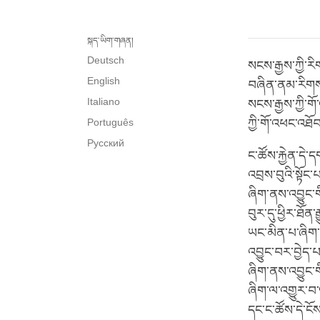
སྐད་ཡིག་གཞན།
Deutsch
སངས་རྒྱས་ཀྱི་ར
English
བཞིན་ནམ་རིགས་ག
Italiano
སངས་རྒྱས་ཀྱི་གོ
Português
ཀྱི་གོ་འཕང་འཐོབ
Русский
ང་ཚོས་རྐྱེན་དེ
འབྲས་བུའི་སྟོང
ཞིག་ནས་འབྱུང་གི
བུར་དུ་ཕྱིར་ཐོན
ཡང་མིན་པ་ཞིག་ན
འབྱུང་བར་བྱེད་པ
ཞིག་ནས་འབྱུང་ག
ཞིག་ལ་འགྱུར་བ་ལ
དང་ང་ཚོས་དེ་ངོས