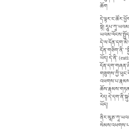
ཆོག
དེ་ལྟར་ང་ཚོར་ཕྱ
སྟེ། རཱུཔ་ཀཱ་ཡའམ
ཡའམ་ལོངས་སྤྱོད་
དེ་ལ་དོན་དག་མི
དོན་གཅིག་ནི་ “
ཡོད། དེ་ནི་ (ea
དོན་དག་གཞན་ཞིག་
གཟུགས་ཀྱི་ཕུང་
འཕགས་པ་རྣམས་ལ
ཆོས་རྣམས་གཏན་ཏ
རེད། དེ་དག་ནི་
ཡོད།
ནིར་མཱཎ་ཀཱ་ཡའམ་ས
སེམས་འཕགས་པ་ཙམ