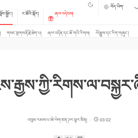
ོབ་སྦྱོང་།
ང་ཚོའི་སྐོར།
ཞལ་འདེབས།
ག
གསང་སྔགས་རྡོ་རྗེ་ཐེག་པ།
ཞལ་འདོན་དང་ཆོ་གའི་རིགས།
ལོ་རྒྱུས་དང་རིག་གཞུང་།
་རྒྱས་ཀྱི་རིགས་ལ་བསྐྱར་
འབུམ་རམས་པ་ཨེ་ལེག་ཛན་ཌར་བྷར་ཛིན།
03:02