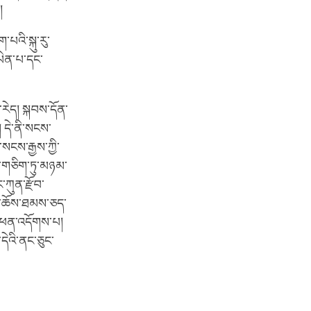
ད།
་པའི་སྐུ་རུ་
་ཡིན་པ་དང་
་རེད། སྐབས་དོན་
། དེ་ནི་སངས་
སངས་རྒྱས་ཀྱི་
་གཅིག་ཏུ་མཉམ་
་ཀུན་རྫོབ་
ྱིས་ཆོས་ཐམས་ཅད་
ལ་ཕན་འདོགས་པ།
དེའི་ནང་ཅུང་