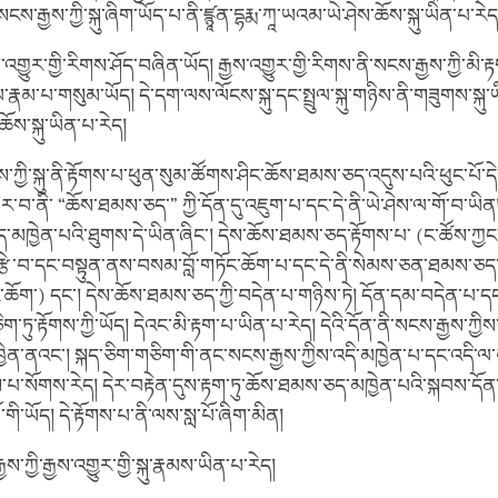
སངས་རྒྱས་ཀྱི་སྐུ་ཞིག་ཡོད་པ་ནི་ཛྙཱན་དྷརྨ་ཀཱ་ཡའམ་ཡེ་ཤེས་ཆོས་སྐུ་ཡིན་པ་རེ
འགྱུར་གྱི་རིགས་ཤོད་བཞིན་ཡོད། རྒྱས་འགྱུར་གྱི་རིགས་ནི་སངས་རྒྱས་ཀྱི་མི་རྟག
ལ་རྣམ་པ་གསུམ་ཡོད། དེ་དག་ལས་ལོངས་སྐུ་དང་སྤྲུལ་སྐུ་གཉིས་ནི་གཟུགས་སྐུ
ཆོས་སྐུ་ཡིན་པ་རེད།
ས་ཀྱི་སྐུ་ནི་རྟོགས་པ་ཕུན་སུམ་ཚོགས་ཤིང་ཆོས་ཐམས་ཅད་འདུས་པའི་ཕུང་པོ་དེ
ར་བ་ནི་ “ཆོས་ཐམས་ཅད་” ཀྱི་དོན་དུ་འཇུག་པ་དང་དེ་ནི་ཡེ་ཤེས་ལ་གོ་བ་ཡིན
ད་མཁྱེན་པའི་ཐུགས་དེ་ཡིན་ཞིང་། དེས་ཆོས་ཐམས་ཅད་རྟོགས་པ་ (ང་ཚོས་ཀྱང་
ྩེ་བ་དང་བསྟུན་ནས་བསམ་བློ་གཏོང་ཆོག་པ་དང་དེ་ནི་སེམས་ཅན་ཐམས་ཅད
ཏོང་ཆོག་) དང་། དེས་ཆོས་ཐམས་ཅད་ཀྱི་བདེན་པ་གཉིས་ཏེ། དོན་དམ་བདེན་པ་དང
་ཏུ་རྟོགས་ཀྱི་ཡོད། དེའང་མི་རྟག་པ་ཡིན་པ་རེད། དེའི་དོན་ནི་སངས་རྒྱས་ཀ
ྱེན་ནའང་། སྐད་ཅིག་གཅིག་གི་ནང་སངས་རྒྱས་ཀྱིས་འདི་མཁྱེན་པ་དང་འདི་
པ་སོགས་རེད། དེར་བརྟེན་དུས་རྟག་ཏུ་ཆོས་ཐམས་ཅད་མཁྱེན་པའི་སྐབས་དོན་
་གི་ཡོད། དེ་རྟོགས་པ་ནི་ལས་སླ་པོ་ཞིག་མིན།
ས་ཀྱི་རྒྱས་འགྱུར་གྱི་སྐུ་རྣམས་ཡིན་པ་རེད།