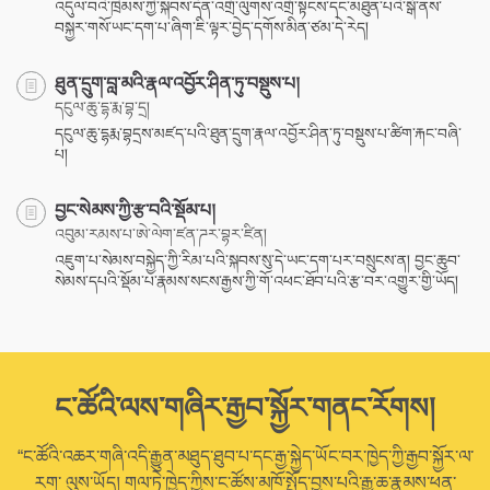
འདུལ་བའི་ཁྲིམས་ཀྱི་སྐབས་དོན་འགྲོ་ལུགས་འགྲོ་སྟངས་དང་མཐུན་པའི་སྒོ་ནས་
བསྐྱར་གསོ་ཡང་དག་པ་ཞིག་ཇི་ལྟར་བྱེད་དགོས་མིན་ཙམ་དེ་རེད།
ཐུན་དྲུག་བླ་མའི་རྣལ་འབྱོར་ཤིན་ཏུ་བསྡུས་པ།
དངུལ་ཆུ་དྷ་རྨ་བྷ་དྲ།
དངུལ་ཆུ་དྷརྨ་བྷདྲས་མཛད་པའི་ཐུན་དྲུག་རྣལ་འབྱོར་ཤིན་ཏུ་བསྡུས་པ་ཚིག་རྐང་བཞི་
པ།
བྱང་སེམས་ཀྱི་རྩ་བའི་སྡོམ་པ།
འབུམ་རམས་པ་ཨེ་ལེག་ཛན་ཌར་བྷར་ཛིན།
འཇུག་པ་སེམས་བསྐྱེད་ཀྱི་རིམ་པའི་སྐབས་སུ་དེ་ཡང་དག་པར་བསྲུངས་ན། བྱང་ཆུབ་
སེམས་དཔའི་སྡོམ་པ་རྣམས་སངས་རྒྱས་ཀྱི་གོ་འཕང་ཐོབ་པའི་རྩ་བར་འགྱུར་གྱི་ཡོད།
ང་ཚོའི་ལས་གཞིར་རྒྱབ་སྐྱོར་གནང་རོགས།
“ང་ཚོའི་འཆར་གཞི་འདི་རྒྱུན་མཐུད་ཐུབ་པ་དང་རྒྱ་སྐྱེད་ཡོང་བར་ཁྱེད་ཀྱི་རྒྱབ་སྐྱོར་ལ་
རག་ ལུས་ཡོད། གལ་ཏེ་ཁྱེད་ཀྱིས་ང་ཚོས་མཁོ་སྤྲོད་བྱས་པའི་རྒྱུ་ཆ་རྣམས་ཕན་