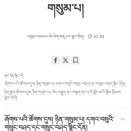
གསུམ་པ།
འབུམ་རམས་པ་ཨེ་ལེག་ཛན་ཌར་བྷར་ཛིན།
02:49
Share
Bookmark
on
ནང་དོན་སྙིང་པོ།
facebook
ཞོགས་པའི་ཚོགས་དུས། ཉིན་གསུམ་པ། དགའ་བསུའི་གསུང་བཤད་དང་གསུང་བཤད་སྙིང་དོན།
ཉིན་རྒྱབ་ཚོགས་དུས། ཉིན་གསུམ་པ། བོད་བརྒྱུད་ནང་བསྟན་ནང་དགེ་སློང་མའི་སྡོམ་ཁྲིམས་
སླར་གསོ།
ཞོགས་པའི་ཚོགས་དུས། ཉིན་གསུམ་པ། དགའ་བསུའི་
གསུང་བཤད་དང་གསུང་བཤད་སྙིང་དོན།