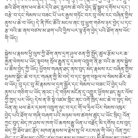
ཆའི་ཐོག་ནས་ཕལ་ཆེར་དེའི་ཐད་རླབས་ཆེ་བའི་བྱེད་སྒོ་སྒྲུབ་དགོས་པ་དང་།
བརྩེ་བ་དང་སེམས་པ་བཟང་པོ་ཡར་རྒྱས་གཏོང་བར་བུ་ལས་རང་བཞིན་གྱིས་
ནུས་པ་ཆེ་བ་ཡོད། དེ་ནི་ཁོང་ཚོའི་མངལ་ནང་བུ་ཕྲུག་གཅེས་ཉར་བྱེད་པ་དང་
རྩ་བའི་ཆ་ནས་བཙས་མ་ཐག་པའི་བྱིས་པར་ལྟ་རྟོག་བྱེད་པའི་ཐོག་ནས་ཡོང་
གི་ཡོད།
སྐྱེས་པ་རྣམས་ཕྱི་ལུས་ཀྱི་ཐོག་ནས་དྲག་ཤུལ་ཅན་གྱི་སྤྱོད་ཚུལ་རྩོམ་པར་ཆ་
རྐྱེན་ལེགས་པ་ཡོད་སྟབས། སྲོལ་རྒྱུན་དུ་དམག་འཁྲུག་ནི་རྩ་བའི་ཆ་ནས་སྐྱེས་
པ་ཚོས་བྱེད་ཀྱི་ཡོད། ཕྱོགས་གཞན་ཐད་ནས་བུད་མེད་རྣམས་རང་བཞིན་གྱིས་
བྱམས་སྐྱོང་ཆེ་བ་དང་གཞན་གྱི་མི་བདེ་བ་དང་སྡུག་བསྔལ་ལ་སེམས་ཚོར་ཆེ་
བ་ཡོད། བུ་དང་བུ་མོ་རྣམས་ལ་དྲག་སྦྱོར་དང་སེམས་པ་བཟང་པོ་བྱེད་པའི་
ནུས་པ་གཅིག་པ་ཡོད་ནའང་། དེ་གཉིས་མངོན་དུ་འགྱུར་ཕྱོགས་ཐད་མྱུར་ལོས་
ཀྱི་ཁྱད་པར་ཡོད། དེས་ན་ཅི་སྟེ་འཛམ་གླིང་ནང་འགོ་ཁྲིད་མང་ཆེ་བ་བུད་མེད་
ཡིན་ན། ཕལ་ཆེར་དམག་འཁྲུག་ཉུང་བ་དང་གོ་ལ་ཧྲིལ་པོར་སེམས་འཁུར་
བྱེད་པའི་ཐོག་ལ་གཞི་བཞག་པའི་མཉམ་ལས་ཚགས་ཚུད་པ་ཡོང་སྲིད། འོན་
ཀྱང་བུད་མེད་ཁ་ཤས་ལ་ཁག་པོ་ཆགས་རྒྱུ་ཡིན་པ་བརྗོད་མི་དགོས། ངས་བུད་
མེད་ཀྱི་ཐོབ་ཐང་རྩོད་མཁན་རྣམས་ལ་རྗེས་སུ་ཡི་རངས་ཞུ་གི་ཡོད། འོན་ཀྱང་