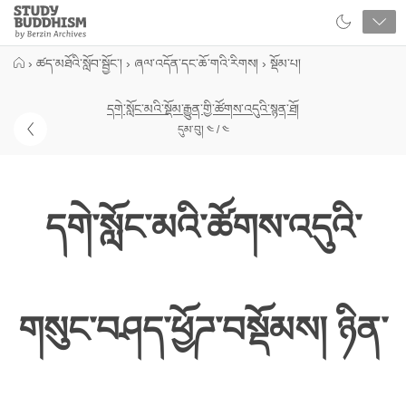
Close
Study
Buddhism
Home
›
ཚད་མཐོའི་སློབ་སྦྱོང་།
›
ཞལ་འདོན་དང་ཆོ་གའི་རིགས།
›
སྡོམ་པ།
དགེ་སློང་མའི་སྡོམ་རྒྱུན་གྱི་ཚོགས་འདུའི་སྙན་ཐོ།
དུམ་བུ། ༤ / ༤
དགེ་སློང་མའི་ཚོགས་འདུའི་
གསུང་བཤད་ཕྱོཌ་བསྡོམས། ཉིན་