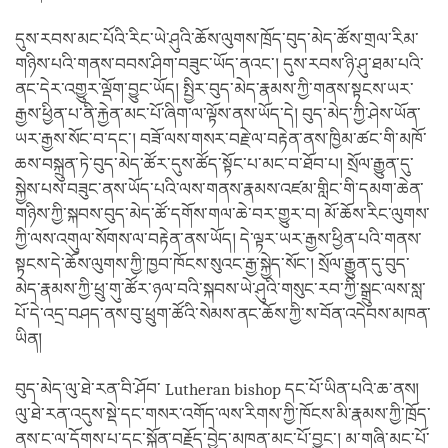
དུས་རབས་མང་པོའི་རིང་ཡེ་ཤུའི་ཆོས་ལུགས་ཁྲོད་བུད་མེད་ཚོས་གྲལ་རིམ་
གཉིས་པའི་གནས་བབས་ཤིག་བཟུང་ཡོད་ནའང་། དུས་རབས་ཉི་ཤུ་ཐམ་པའི་
ནང་དེར་འགྱུར་ལྡོག་བྱུང་ཡོད། སྤྱིར་བུད་མེད་རྣམས་ཀྱི་གནས་སྟངས་ཡར་
རྒྱས་ཕྱིན་པ་ནི་རྐྱེན་མང་པོ་ཞིག་ལ་ལྟོས་ནས་ཡོད་དེ། བུད་མེད་ཀྱི་ཤེས་ཡོན་
ཡར་རྒྱས་སོང་བ་དང་། བཟོ་ལས་གསར་བརྗེ་ལ་བརྟེན་ནས་ཁྱིམ་ཚང་གི་མཁོ་
ཆས་བསྐྲུན་ཏེ་བུད་མེད་ཚོར་དུས་ཚོད་སྟོང་པ་མང་བ་ཐོབ་པ། སྲོལ་རྒྱུན་དུ་
སྐྱེས་པས་བཟུང་ནས་ཡོད་པའི་ལས་གནས་རྣམས་འཛམ་གླིང་གི་དམག་ཆེན་
གཉིས་ཀྱི་སྐབས་བུད་མེད་ཚོ་དགོས་གལ་ཆེ་བར་གྱུར་བ། མོ་ཆོས་རིང་ལུགས་
ཀྱི་ལས་འགུལ་སོགས་ལ་བརྟེན་ནས་ཡོད། དེ་ལྟར་ཡར་རྒྱས་ཕྱིན་པའི་གནས་
སྟངས་དེ་ཆོས་ལུགས་ཀྱི་ཁྱབ་ཁོངས་སུའང་རྒྱ་སྐྱེད་སོང་། སྲོལ་རྒྱུན་དུ་བུད་
མེད་རྣམས་ཀྱི་ཕྲུ་གུ་ཚོར་ཉལ་བའི་སྐབས་ཡེ་ཤུའི་གསུང་རབ་ཀྱི་སྒྲུང་ལས་སླ་
པོ་དེ་འདྲ་བཤད་ནས་བུ་ཕྲུག་ཚོའི་སེམས་ནང་ཆོས་ཀྱི་ས་བོན་འདེབས་མཁན་
ཡིན།
བུད་མེད་ལུ་ཐེ་རན་བི་ཤོབ་ Lutheran bishop དང་པོ་ཡིན་པའི་ཆ་ནས།
ལུ་ཐེ་རན་འདུས་སྡེ་དང་གསར་འགོད་ལས་རིགས་ཀྱི་ཁོངས་མི་རྣམས་ཀྱི་ཁྲོད་
ནས་ང་ལ་དོགས་པ་དང་སྐྱོན་བརྗོད་བྱེད་མཁན་མང་པོ་བྱུང་། མ་གཞི་མང་པོ་