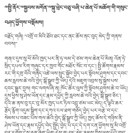
༸སྤྱི་ནོར་༸སྐྱབས་མགོན་༸སྐུ་ཕྲེང་བཅུ་བཞི་པ་ཆེན་པོ་མཆོག་གི་གསུང་
བཤད་ཕྱོགས་བསྡོམས།
བརྗོད་གཞི། “འགྲོ་བ་མིའི་ཐོབ་ཐང་དང་ནང་ཆོས་ནང་བུད་མེད་ཀྱི་གནས་
བབས།”
གནའ་དུས་སུ་ཕོ་མོའི་ཁྱད་པར་ནི་ཧ་ལམ་དེ་ཙམ་གལ་ཆེན་པོ་མིན། འོན་ཏེ་
སྲིད་དཔལ་རིག་གཞུང་དར་ཁྱབ་གོང་མཐོར་སོང་བ་དང་། སྤྱི་ཚོགས་རྣམས་
རང་གི་དགྲ་བོའི་གནོད་འཚེ་ལས་སྲུང་སྐྱོབ་བྱེད་པར་སྟོབས་ཤུགས་དང་དབང་
ཆས་རླབས་ཆེ་བའི་བྱེད་སྒོ་སྒྲུབ་ཀྱི་ཡོད། དེའི་མཇུག་འབྲས་སུ་སྐྱེས་པས་
དབང་སྒྱུར་བྱས། གང་ལགས་ཞེ་ན། ཁོང་ཚོར་ལུས་ཀྱི་སྟོབས་ཤུགས་ཆེ་བ་ཡོད།
དུས་ཕྱིས་སུ་ཤེས་ཡོན་དང་རྣམ་དཔྱོད་ཀྱི་རླབས་ཆེ་བའི་བྱེད་སྒོ་སྒྲུབ་ཅིང་།
དེའི་ཆ་ནས་བུ་དང་བུ་མོར་ཁྱད་པར་ཏིལ་འབྲུ་ཙམ་ཡང་མེད། ད་ལྟའི་ཆར་
རྩོད་རྙོག་འདུམ་སྒྲིག་དང་དཀའ་ངལ་ཐག་གཅོད་བྱེད་པར་བརྩེ་བ་དང་
སེམས་པ་བཟང་པོས་གལ་ཆེའི་བྱེད་སྒོ་སྒྲུབ་ཀྱི་ཡོད། ཁྱད་ཆོས་དེ་གཉིས་ནི་
ཤེས་ཡོན་དང་རྣམ་དཔྱོད་བེད་སྤྱོད་བྱེད་པ་དང་དེ་དག་ངན་ཕྱོགས་སུ་མི་འགྲོ་
བར་དགོས་ངེས་ཅན་ཞིག་ཡིན། དེས་ན། བུད་མེད་རྣམས་ཀྱིས་ལུས་པོའི་གྲུབ་