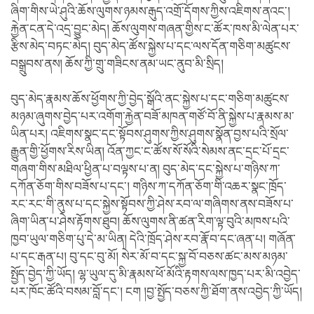
ཞིག་གིས་ཡེ་ཤུའི་ཆོས་ལུགས་ཉམས་རྒུད་འགྲོ་དོགས་ཀྱིས་འཇིགས་ནའང་།
རྐྱེན་ངན་དེ་འདྲ་བྱུང་མེད། ཆོས་ལུགས་གཞན་གྱིས་ང་ཚོར་ཁས་མི་ལེན་པར་
རྩིས་མེད་བཏང་མེད། བུད་མེད་ཚོས་སྐྱེས་པ་དང་ལས་དོན་གཅིག་མཚུངས་
བསྒྲུབས་ནས། ཆོས་ཀྱི་གྲུ་གཟིངས་ནམ་ཡང་ནུབ་མི་སྲིད།
བུད་མེད་རྣམས་ཆོས་ཕྱོགས་ཀྱི་བྱེད་སྒོའི་ནང་སྐྱེས་པ་དང་གཅིག་མཚུངས་
མཉམ་ཞུགས་བྱེད་པར་འགོག་རྐྱེན་བཟོ་མཁན་གཙོ་བོ་ནི་སྐྱེས་པ་རྣམས་མ་
ཡིན་པར། འཇིགས་སྣང་དང་སྟོབས་ཤུགས་ཀྱིས་ཤུགས་སྣོན་བྱས་པའི་སྲོལ་
རྒྱུན་གྱི་ཕྱོགས་རིས་ཡིན། འོན་ཀྱང་ང་ཚོས་སོ་སོའི་སེམས་ནང་དྲང་པོ་དྲང་
གཞག་གིས་མཐིལ་ཕྱིན་པ་བལྟས་པ་ན། བུད་མེད་དང་སྐྱེས་པ་གཉིས་ཀ་
དཀོན་ཅོག་གིས་བཟོས་པ་དང་། གཉིས་ཀ་དཀོན་ཅོག་གི་འཆར་སྣང་ཁྲོད་
རང་རང་གི་ནུས་པ་དང་སྐྱེས་སྟོབས་ཀྱི་ཤེས་རབ་ལ་གཞིགས་ནས་བཟོས་པ་
ཞིག་ཡིན་པ་ཤེས་རྟོགས་ཐུབ། ཆོས་ལུགས་ནི་ཚན་རིག་ལྟ་བུའི་མཁས་པའི་
ཁྱབ་ཡུལ་གཅིག་པུ་དེ་མ་ཡིན། དེའི་ཁྲོད་ཤེས་རབ་རྣོ་བ་དང་ཞན་པ། གཞོན་
པ་དང་རྒན་པ། བུ་དང་བུ་མོ། སེར་མོ་བ་དང་སྐྱ་བོ་བཅས་ཚང་མས་མཉམ་
སྤྱོད་བྱེད་ཀྱི་ཡོད། ལྷ་ཡུལ་དུ་མི་རྣམས་ཕོ་མོའི་རྟགས་ལས་ཁྱད་པར་མི་འབྱེད་
པར་ཁོང་ཚོའི་བསམ་བློ་དང་། ངག །བྱ་སྤྱོད་བཅས་ཀྱི་ཐོག་ནས་འབྱེད་ཀྱི་ཡོད།