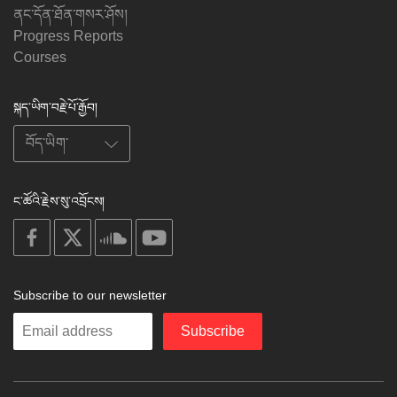
ནང་དོན་ཐོན་གསར་ཤོས།
Progress Reports
Courses
སྐད་ཡིག་བརྗེ་པོ་རྒྱོབ།
ང་ཚོའི་རྗེས་སུ་འབྲོངས།
on
on
on
on
facebook
X
soundcloud
youtube
Subscribe to our newsletter
Enter
Subscribe
your
email