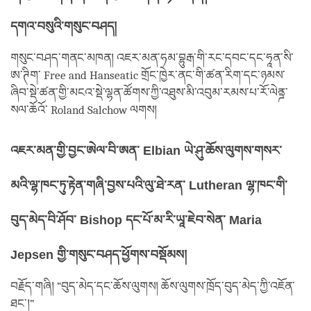
དགའ་བསུའི་གསུང་བཤད།
གསུང་བཤད་གནང་མཁན། འཇར་མན་ཧམ་བྷུརྒ་གི་རང་དབང་དང་ཧཱན་སི་
ཨ་ཊིག་ Free and Hanseatic གྲོང་ཁྱེར་ནང་གི་ཚན་རིག་དང་ཉམས་
ཞིབ་སྡེ་ཚན་གྱི་མངའ་སྡེ་ལྷན་ཚོགས་ཀྱི་འཐུས་མི་འབུམ་རམས་པ་རོ་ལེནྜ་
སལ་ཆོའོ་ Roland Salchow ལགས།
འཇར་མན་གྱི་བྱང་ཨེལ་བི་ཨན་ Elbian ཡེ་ཤུ་ཆོས་ལུགས་གསར་
མའི་ལྷ་ཁང་ཏུ་རྟེན་གཞི་བྱས་པའི་ལུ་ཐེ་རན་ Lutheran ལྷ་ཁང་གི་
བུད་མེད་བི་ཤོབ་ Bishop དང་པོ་མ་རི་ཡཱ་ཇེབ་སེན་ Maria
Jepsen གྱི་གསུང་བཤད་ཕྱོགས་བསྡོམས།
བརྗོད་གཞི། “བུད་མེད་དང་ཆོས་ལུགས། ཆོས་ལུགས་ཁྲོད་བུད་མེད་ཀྱི་འཇོན་
ཐང་།”