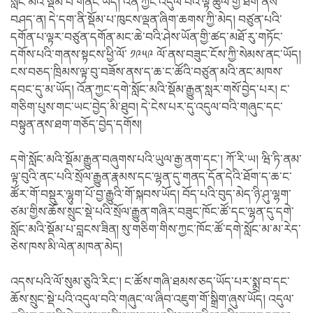
སློང་མའི་སྡོམ་པ་གནང་ཡོད། འོན་ཀྱང་འདུལ་བའི་ལྟ་ཚུལ་གྱི་ཐོག་ནས་
བཤད་ན། དེ་དག་ནི་སྡོམ་པ་ཁུངས་ལྡན་ཞིག་ཆགས་ཀྱི་མེད། བཙུན་པའི་
དགོན་པ་ལྟར་བཙུན་དགོན་མང་ཆེ་བའི་ཤེས་ཡོན་གྱི་ཚད་མཐོ་རུ་གཏོང་
དགོས་པའི་གནས་སྟངས་ཕྱི་ལོ་ ༡༩༥༩ ལོ་ནས་བཟུང་ངོས་ཀྱི་སེམས་ནང་ཡོད།
ངས་བཅད་ཁྲིམས་ལྟ་བུ་བཟོས་ནས་ད་ཆ་ང་ཚོའི་བཙུན་མའི་ནང་མཁས་
དབང་དུ་མ་ཡོད། འོན་ཀྱང་དགེ་སློང་མའི་སྡོམ་རྒྱུན་སླར་གསོ་བྱེད་པར། ང་
གཅིག་པུས་གང་ཡང་བྱེད་མི་ཐུབ། དེ་ངེས་པར་དུ་འདུལ་བའི་གཞུང་དང་
བསྟུན་ནས་ཐག་གཅོད་བྱེད་དགོས།
དགེ་སློང་མའི་སྡོམ་རྒྱུན་བཞུགས་པའི་ཡུལ་རྒྱ་ནག་དང་། ཀོ་རི་ཡ། ཝི་ཏི་ནམ་
ལྟ་བུའི་ནང་པའི་སྲོལ་རྒྱུན་རྣམས་དང་ལྷན་དུ་གནད་དོན་དེའི་ཐོག་ད་ཆ་ང་
ཚོར་གོ་བསྡུར་ལྷུག་པོ་བྱ་རྒྱུའི་གོ་སྐབས་ཡོད། བོད་པའི་བུད་མེད་ཉི་ཤུ་ལྷག་
ཙམ་གྱིས་ཆོས་སྲུང་སྡེ་པའི་སྲོལ་རྒྱུན་གཞིར་བཟུང་ཁོང་ཚོ་དང་ལྷན་དུ་དགེ་
སློང་མའི་སྡོམ་པ་བླངས་ཟིན། སུ་གཅིག་གིས་ཀྱང་ཁོང་ཚོ་དགེ་སློང་མ་མ་རེད་
ཅེས་ཁས་མི་ལེན་མཁན་མེད།
འདས་པའི་ལོ་སུམ་ཅུའི་རིང་། ང་ཚོས་གཞི་ཐམས་ཅད་ཡོད་པར་སྨྲ་བ་དང་
ཆོས་སྲུང་སྡེ་པའི་འདུལ་བའི་གཞུང་ལ་ཞིབ་འཇུག་གོ་སྒྲིག་ཞུས་ཡོད། འདུལ་