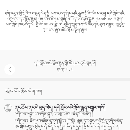
དགེ་འདུན་གྱི་སྡེའི་ནང་བུད་མེད་ཀྱི་ལས་འགན་ཞེས་པའི་རྒྱལ་སྤྱིའི་ཚོགས་འདུ། དགེ་སློང་མའི་
འདུལ་བ་དང་སྡོན་རྒྱུན། འཇར་མི་ནི་ཧམ་བྷུརྒ་ལ་ཡོད་པའི་ཧམ་བྷུརྒ Hamburg གཙུག་
ལག་སློབ་ཁང་ཆེན་མོ། ཕྱི་ལོ་ ༢༠༠༧ ཟླ་ ༧། དབྱིན་སྐད་ནས་ཚེ་རིང་ནོར་བུས་བསྒྱུར། ཨཱཙཱརྱ་
གྲགས་པ་རྒྱ་མཚོས་རྩོམ་སྒྲིག་ཞུས།
དགེ་སློང་མའི་སྡོམ་རྒྱུན་གྱི་ཚོགས་འདུའི་སྙན་ཐོ།
དུམ་བུ། ༤ / ༤
འབྲེལ་ཡོད་རྩོམ་ཡིག་ཁག
ནང་ཆོས་ནང་གི་བུད་མེད། དགེ་སློང་མའི་སྡོམ་རྒྱུན་བསྐྱར་གསོ།
༸གོང་ས་༸སྐྱབས་མགོན་སྐུ་ཕྲེང་བཅུ་བཞི་པ་ཆེན་པོ་མཆོག །
༧གོང་ས་མཆོག་ལ་མཚོན་ན་དགེ་སློང་མའི་སྡོམ་རྒྱུན་དེ་བསྐྱར་གསོ་བྱེད་དགོས་མིན་
ཐད་གྲོས་བསྡུར་བྱེད་པ་ནི་དོན་མེད་ཞིག་ཡིན་པ་དང་། དྲི་བ་ངོ་མ་དེ་གང་རེད་ཅེ་ན།