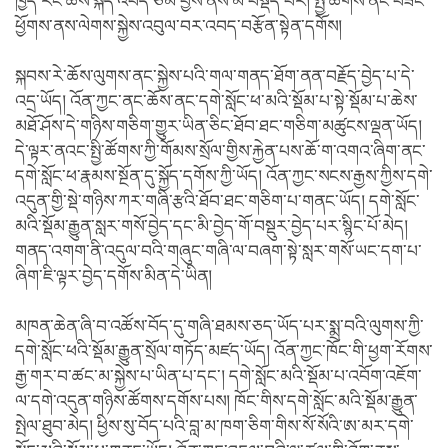
ཁྱེད་རང་ཚོས་སྐད་འབོད་ཙམ་བྱས་ནས་མ་བསྡད་པར། སྤྱི་ཚོགས་ནང་བཟང་
ཕྱོགས་ནས་ལེགས་སྐྱེས་འབུལ་བར་འབད་བརྩོན་སྟེན་དགོས།
སྐབས་རེ་ཆོས་ལུགས་ནང་སྐྱེས་པའི་གལ་གནད་ཐོག་ནན་བརྗོད་བྱེད་པ་དེ་
འདྲ་ཡོད། འོན་ཀྱང་ནང་ཆོས་ནང་དགེ་སློང་ཕ་མའི་སྡོམ་པ་སྟེ་སྡོམ་པ་ཆེས་
མཐོ་ཤོས་དེ་གཉིས་གཅིག་གྱུར་ཡིན་ཅིང་ཐོབ་ཐང་གཅིག་མཚུངས་ལྡན་ཡོད།
དེ་ལྟར་ནའང་སྤྱི་ཚོགས་ཀྱི་གོམས་སྲོལ་གྱིས་རྐྱེན་པས་ཆོ་ག་འགའ་ཞིག་ནང་
དགེ་སློང་ཕ་རྣམས་སྔོན་དུ་སྐྱོད་དགོས་ཀྱི་ཡོད། འོན་ཀྱང་སངས་རྒྱས་ཀྱིས་དགེ་
འདུན་གྱི་སྡེ་གཉིས་ཀར་གཞི་རྩའི་ཐོབ་ཐང་གཅིག་པ་གནང་ཡོད། དགེ་སློང་
མའི་སྡོམ་རྒྱུན་སླར་གསོ་བྱེད་དང་མི་བྱེད་གོ་བསྡུར་བྱེད་པར་སྙིང་པོ་མེད།
གནད་འགག་ནི་འདུལ་བའི་གཞུང་གཞི་ལ་བཞག་སྟེ་སླར་གསོ་ཡང་དག་པ་
ཞིག་ཇི་ལྟར་བྱེད་དགོས་མིན་དེ་ཡིན།
མཁན་ཆེན་ཞི་བ་འཚོས་བོད་དུ་གཞི་ཐམས་ཅད་ཡོད་པར་སྨྲ་བའི་ལུགས་ཀྱི་
དགེ་སློང་ཕའི་སྡོམ་རྒྱུན་སྲོལ་གཏོད་མཛད་ཡོད། འོན་ཀྱང་ཁོང་གི་ཕྱག་རོགས་
རྒྱ་གར་བ་ཚང་མ་སྐྱེས་པ་ཡིན་པ་དང་། དགེ་སློང་མའི་སྡོམ་པ་འབོག་འཇོག་
ལ་དགེ་འདུན་གཉིས་ཚོགས་དགོས་པས། ཁོང་གིས་དགེ་སློང་མའི་སྡོམ་རྒྱུན་
སྤེལ་ཐུབ་མེད། ཕྱིས་སུ་བོད་པའི་བླ་མ་ཁག་ཅིག་གིས་སོ་སོའི་ཨ་མར་དགེ་