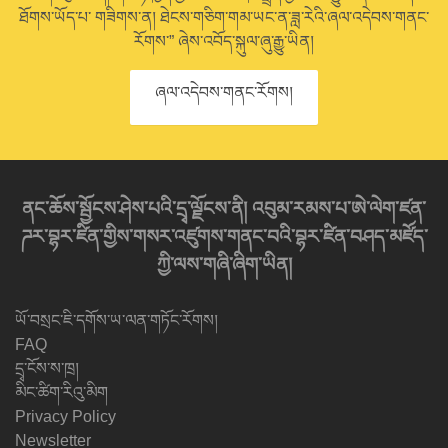
ཐོགས་ཡོད་པ་ གཟིགས་ན། ཐེངས་གཅིག་གམ་ཡང་ན་ཟླ་རེའི་ཞལ་འདེབས་གནང་
རོགས་” ཞེས་འབོད་སྐུལ་ཞུ་རྒྱུ་ཡིན།
ཞལ་འདེབས་གནང་རོགས།
ནང་ཆོས་སྦྱོངས་ཤེས་པའི་དྲྭ་ལྗོངས་ནི། འབུམ་རམས་པ་ཨེ་ལེག་ཛན་
ཌར་བྷར་ཛིན་གྱིས་གསར་འཛུགས་གནང་བའི་བྷར་ཛིན་བཤད་མཛོད་
ཀྱི་ལས་གཞི་ཞིག་ཡིན།
ཡོ་བསྲང་ཇི་དགོས་ཡ་ལན་གཏོང་རོགས།
FAQ
དྲྭ་ངོས་ས་ཁྲ།
མིང་ཚིག་རིའུ་མིག
Privacy Policy
Newsletter