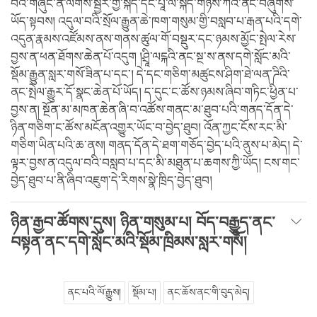
བའི་གཞུང་ནི་ལེགས་སྦྱར་གྱི་སྐད་དང་པཱ་ལི་སྐད་གཉིས་ཀའི་ནང་བཞུགས་
ཡོད་སྟབས། འདུལ་བའི་སྲོལ་རྒྱུན་ཆེ་ཁག་གསུམ་གྱི་བསླབ་པ་རྒན་པའི་དགེ་
འདུན་རྣམས་འཛོམས་ནས་གནས་ཚུལ་གོ་བསྡུར་དང་ཉམས་མྱོང་སྤེལ་རེས་
བྱས་ན་ཕན་ཐོགས་ཆེན་པོ་འདུག །ཤྲཱི་ལངྐའི་ནང་སྔ་ས་ནས་དགེ་སློང་མའི་
སྡོམ་རྒྱུན་སླར་གསོ་ཟིན་པ་དང་། དེ་དང་གཅིག་མཚུངས་ཤིག་ཐེ་ལན་ཌིའི་
ནང་སྤེལ་རྒྱུར་དོ་སྣང་ཆེན་པོ་ཡོད། ད་དུང་ང་ཚོས་ཉམས་ཞིབ་གཏིང་ཕྱིན་པ་
བྱས་ན། སྔོན་མ་མཁན་ཆེན་ཞི་བ་འཚོས་གནང་མ་ཐུབ་པའི་གནད་དོན་དེ་
ཉིན་གཅིག་ང་ཚོས་མངོན་འགྱུར་ཡོང་བ་བྱེད་ཐུབ། འོན་ཀྱང་ངོས་རང་མི་
གཅིག་ཡིན་པའི་ཆ་ནས། གནད་དོན་དེ་ཐག་གཅོད་བྱེད་པའི་ནུས་པ་མེད། དེ་
ལྟར་བྱས་ན་འདུལ་བའི་བསླབ་པ་དང་མི་མཐུན་པ་ཆགས་ཀྱི་ཡོད། ངས་གང་
བྱེད་ཐུབ་པ་ནི་ཞིབ་འཇུག་དེ་རིགས་སྣེ་ཁྲིད་བྱེད་ཐུབ།
ཉིན་རྒྱབ་ཚོགས་དུས། ཉིན་གསུམ་པ། བོད་བརྒྱུད་ནང་
བསྟན་ནང་དགེ་སློང་མའི་སྡོམ་ཁྲིམས་སླར་གསོ།
ནང་པའི་ལོ་རྒྱུས།
སྡོམ་པ།
ནང་ཆོས་ནང་གི་བུད་མེད།