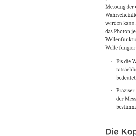
Messung der ö
Wahrscheinlic
werden kann.
das Photon je
Wellenfunktio
Welle fungier
Bis die 
tatsächl
bedeutet
Präziser
der Mess
bestimm
Die Kop