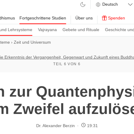
ddhismus
Fortgeschrittene Studien
Über uns
Spenden
und Lehrsysteme
Vajrayana
Gebete und Rituale
Geschichte und
steme
›
Zeit und Universum
ie Erkenntnis der Vergangenheit, Gegenwart und Zukunft eines Buddh
TEIL 6 VON 6
n zur Quantenphysi
m Zweifel aufzulös
Dr. Alexander Berzin
19:31