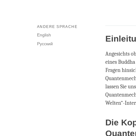
ANDERE SPRACHE
English
Einleit
Русский
Angesichts ob
eines Buddha 
Fragen hinsi
Quantenmecha
lassen Sie un
Quantenmechan
Welten“-Inter
Die Kop
Quante