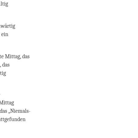
ltig
nwärtig
 ein
e Mittag, das
, das
tig
e
Mittag
 das „Niemals-
tattgefunden