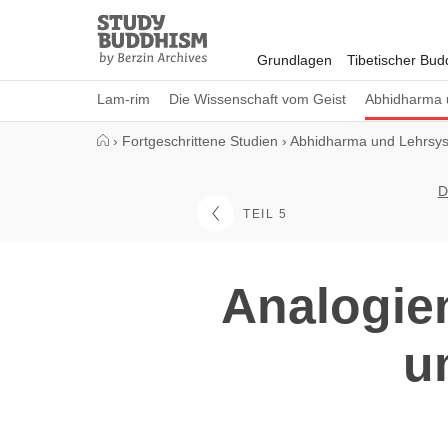
Close
Study
Buddhism
Grundlagen
Tibetischer Bu
Home
Lam-rim
Die Wissenschaft vom Geist
Abhidharma 
›
Fortgeschrittene Studien
›
Abhidharma und Lehrsy
D
TEIL 5
Analogie
u