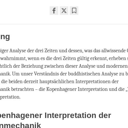
Share
Bookmark
on
facebook
ung
iger Analyse der drei Zeiten und dessen, was das allwissende
wahrnimmt, wenn es die drei Zeiten gültig erkennt, erheben s
chtlich der Beziehung zwischen dieser Analyse und modernen
nik. Um unser Verständnis der buddhistischen Analyse zu be
s die beiden derzeit hauptsächlichen Interpretationen der
ik betrachten – die Kopenhagener Interpretation und die „
pretation.
enhagener Interpretation der
nmechanik