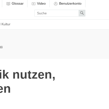
Glossar
Video
Benutzerkonto
Enter
Search
search
term
 Kultur
as
k nutzen,
en