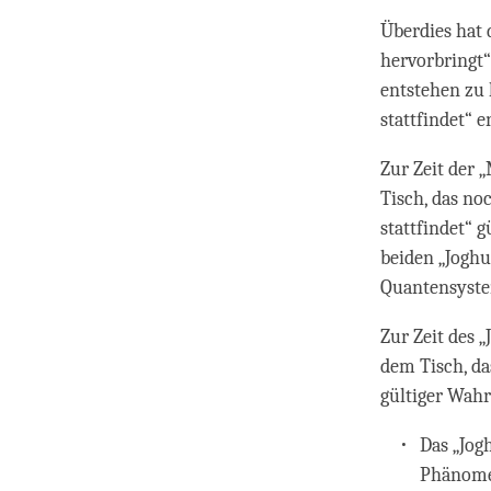
Überdies hat d
hervorbringt“
entstehen zu 
stattfindet“ e
Zur Zeit der 
Tisch, das no
stattfindet“
beiden „Joghu
Quantensyste
Zur Zeit des 
dem Tisch, da
gültiger Wah
Das „Jog
Phänomen