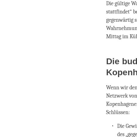
Die gültige W
stattfindet“ 
gegenwärtig s
Wahrnehmung d
Mittag im Küh
Die bud
Kopenha
Wenn wir den
Netzwerk von
Kopenhagener
Schlüssen:
Die Gewi
des „geg