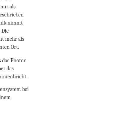
nur als
beschrieben
anik nimmt
 Die
ht mehr als
mten Ort.
s das Photon
ber das
sammenbricht.
tensystem bei
einem