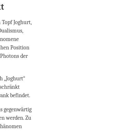
t
 Topf Joghurt,
Dualismus,
hänomene
chen Position
 Photons der
h „Joghurt“
eschränkt
ank befindet.
das gegenwärtig
en werden. Zu
s Phänomen