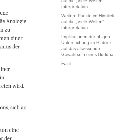
auf die „Viele-Welten“-
Interpretation
dene
Weitere Punkte im Hinblick
die Analogie
auf die „Viele-Welten“-
Interpretation
on zu
Implikationen der obigen
hmen einer
Untersuchung im Hinblick
ismus der
auf das allwissende
Gewahrsein eines Buddha
Fazit
einer
in
reten wird.
ons, sich an
ton eine
or der