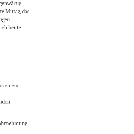
egenwärtig
te Mittag, das
tigen
sich heute
us einem
enden
r Wahrnehmung