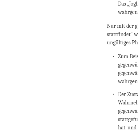
Das „Jog
wahrgen
Nur mit der g
stattfindet“ 
ungültiges P
Zum Beis
gegenwär
gegenwär
wahrgen
Der Zust
Wahrnehm
gegenwär
stattgef
hat, und