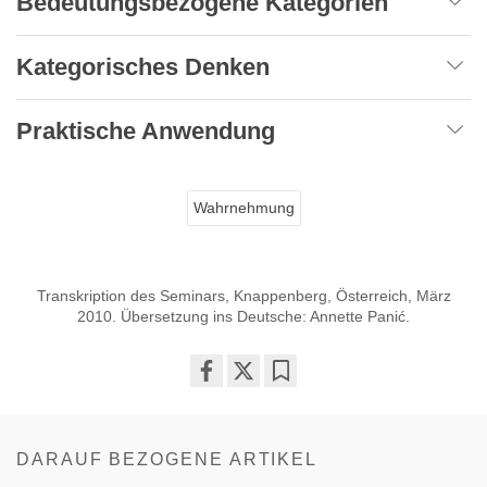
Bedeutungsbezogene Kategorien
Kategorisches Denken
Praktische Anwendung
Wahrnehmung
Transkription des Seminars, Knappenberg, Österreich, März
2010. Übersetzung ins Deutsche: Annette Panić.
Share
Bookmark
on
facebook
DARAUF BEZOGENE ARTIKEL