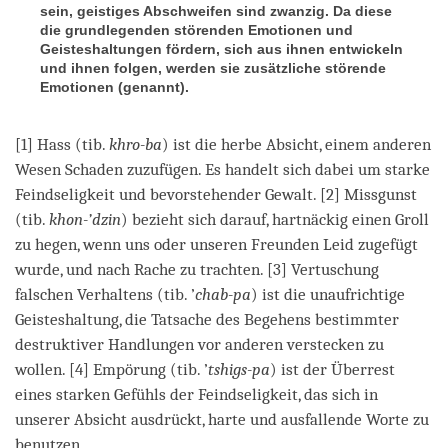
sein, geistiges Abschweifen sind zwanzig. Da diese
die grundlegenden störenden Emotionen und
Geisteshaltungen fördern, sich aus ihnen entwickeln
und ihnen folgen, werden sie zusätzliche störende
Emotionen (genannt).
[1] Hass (tib.
khro-ba
) ist die herbe Absicht, einem anderen
Wesen Schaden zuzufügen. Es handelt sich dabei um starke
Feindseligkeit und bevorstehender Gewalt. [2] Missgunst
(tib.
khon-’dzin
) bezieht sich darauf, hartnäckig einen Groll
zu hegen, wenn uns oder unseren Freunden Leid zugefügt
wurde, und nach Rache zu trachten. [3] Vertuschung
falschen Verhaltens (tib. ’
chab-pa
) ist die unaufrichtige
Geisteshaltung, die Tatsache des Begehens bestimmter
destruktiver Handlungen vor anderen verstecken zu
wollen. [4] Empörung (tib. ’
tshigs-pa
) ist der Überrest
eines starken Gefühls der Feindseligkeit, das sich in
unserer Absicht ausdrückt, harte und ausfallende Worte zu
benutzen.