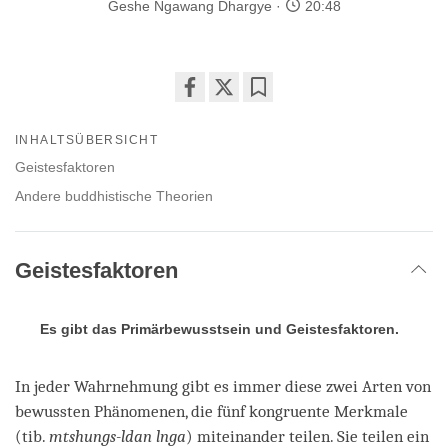
Geshe Ngawang Dhargye
20:48
Share
Bookmark
on
INHALTSÜBERSICHT
facebook
Geistesfaktoren
Andere buddhistische Theorien
Geistesfaktoren
Es gibt das Primärbewusstsein und Geistesfaktoren.
In jeder Wahrnehmung gibt es immer diese zwei Arten von
bewussten Phänomenen, die fünf kongruente Merkmale
(tib.
mtshungs-ldan lnga
) miteinander teilen. Sie teilen ein