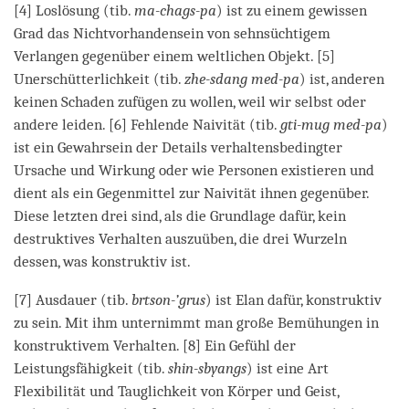
[4] Loslösung (tib.
ma-chags-pa
) ist zu einem gewissen
Grad das Nichtvorhandensein von sehnsüchtigem
Verlangen gegenüber einem weltlichen Objekt. [5]
Unerschütterlichkeit (tib.
zhe-sdang med-pa
) ist, anderen
keinen Schaden zufügen zu wollen, weil wir selbst oder
andere leiden. [6] Fehlende Naivität (tib.
gti-mug med-pa
)
ist ein Gewahrsein der Details verhaltensbedingter
Ursache und Wirkung oder wie Personen existieren und
dient als ein Gegenmittel zur Naivität ihnen gegenüber.
Diese letzten drei sind, als die Grundlage dafür, kein
destruktives Verhalten auszuüben, die drei Wurzeln
dessen, was konstruktiv ist.
[7] Ausdauer (tib.
brtson-’grus
) ist Elan dafür, konstruktiv
zu sein. Mit ihm unternimmt man große Bemühungen in
konstruktivem Verhalten. [8] Ein Gefühl der
Leistungsfähigkeit (tib.
shin-sbyangs
) ist eine Art
Flexibilität und Tauglichkeit von Körper und Geist,