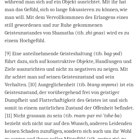
während man sich auf ein Objekt ausrichtet. Mit ihr hat
man das Gefühl, sich so lange fokussieren zu können, wie
man will. Mit dem Vervollkommnen des Erlangens eines
still gewordenen und zur Ruhe gekommenen
Geisteszustandes von Shamatha (tib.
zhi-gnas
) wird es zu
einem Hochgefühl.
[9] Eine anteilnehmende Geisteshaltung (tib.
bag-yod
)
führt dazu, sich auf konstruktive Objekte, Handlungen und
Ziele auszurichten und nicht zu negativen zu neigen. Mit
ihr achtet man auf seinen Geisteszustand und sein
Verhalten. [10] Ausgeglichenheit (tib.
btang-snyoms
) ist ein
Geisteszustand, der vorübergehend frei von geistiger
Dumpfheit und Flatterhaftigkeit des Geistes ist und sich
somit in einem natürlichen Zustand der Offenheit befindet.
[11] Nicht grausam zu sein (tib.
rnam-par mi-’tshe-ba
)
bezieht sich nicht nur auf den Wunsch, anderen Leidenden
keinen Schaden zuzufügen, sondern sich auch um ihr Wohl
zu sorgen und ihnen voller Mitgefühl (tib.
snying-rje
) zu