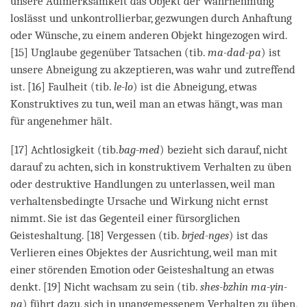
unsere Aufmerksamkeit das Objekt der Wahrnehmung
loslässt und unkontrollierbar, gezwungen durch Anhaftung
oder Wünsche, zu einem anderen Objekt hingezogen wird.
[15] Unglaube gegenüber Tatsachen (tib.
ma-dad-pa
) ist
unsere Abneigung zu akzeptieren, was wahr und zutreffend
ist. [16] Faulheit (tib.
le-lo
) ist die Abneigung, etwas
Konstruktives zu tun, weil man an etwas hängt, was man
für angenehmer hält.
[17] Achtlosigkeit (tib.
bag-med
) bezieht sich darauf, nicht
darauf zu achten, sich in konstruktivem Verhalten zu üben
oder destruktive Handlungen zu unterlassen, weil man
verhaltensbedingte Ursache und Wirkung nicht ernst
nimmt. Sie ist das Gegenteil einer fürsorglichen
Geisteshaltung. [18] Vergessen (tib.
brjed-nges
) ist das
Verlieren eines Objektes der Ausrichtung, weil man mit
einer störenden Emotion oder Geisteshaltung an etwas
denkt. [19] Nicht wachsam zu sein (tib.
shes-bzhin ma-yin-
pa
) führt dazu, sich in unangemessenem Verhalten zu üben,