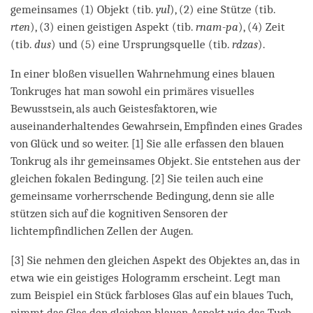
gemeinsames (1) Objekt (tib.
yul
), (2) eine Stütze (tib.
rten
), (3) einen geistigen Aspekt (tib.
rnam-pa
), (4) Zeit
(tib.
dus
) und (5) eine Ursprungsquelle (tib.
rdzas
).
In einer bloßen visuellen Wahrnehmung eines blauen
Tonkruges hat man sowohl ein primäres visuelles
Bewusstsein, als auch Geistesfaktoren, wie
auseinanderhaltendes Gewahrsein, Empfinden eines Grades
von Glück und so weiter. [1] Sie alle erfassen den blauen
Tonkrug als ihr gemeinsames Objekt. Sie entstehen aus der
gleichen fokalen Bedingung. [2] Sie teilen auch eine
gemeinsame vorherrschende Bedingung, denn sie alle
stützen sich auf die kognitiven Sensoren der
lichtempfindlichen Zellen der Augen.
[3] Sie nehmen den gleichen Aspekt des Objektes an, das in
etwa wie ein geistiges Hologramm erscheint. Legt man
zum Beispiel ein Stück farbloses Glas auf ein blaues Tuch,
nimmt das Glas den gleichen blauen Aspekt wie das Tuch