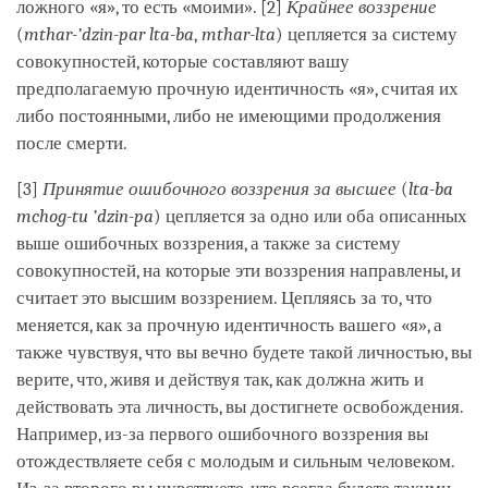
ложного «я», то есть «моими». [2]
Крайнее воззрение
(
mthar-’dzin-par lta-ba
,
mthar-lta
) цепляется за систему
совокупностей, которые составляют вашу
предполагаемую прочную идентичность «я», считая их
либо постоянными, либо не имеющими продолжения
после смерти.
[3]
Принятие ошибочного воззрения за высшее
(
lta-ba
mchog-tu ’dzin-pa
) цепляется за одно или оба описанных
выше ошибочных воззрения, а также за систему
совокупностей, на которые эти воззрения направлены, и
считает это высшим воззрением. Цепляясь за то, что
меняется, как за прочную идентичность вашего «я», а
также чувствуя, что вы вечно будете такой личностью, вы
верите, что, живя и действуя так, как должна жить и
действовать эта личность, вы достигнете освобождения.
Например, из-за первого ошибочного воззрения вы
отождествляете себя с молодым и сильным человеком.