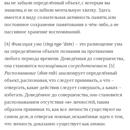
вы не забыли определённый объект, с которым вы
знакомы, и не ослабили ментальную хватку. Здесь
имеется в виду сознательная активность памяти, или
постоянное сохранение памятования о чём-либо, а не
пассивное хранение воспоминаний.
[4]
Фиксация ума
(
ting-nge-’dzin
) – это размещение ума
на определённом объекте познания на протяжении
любого периода времени. Доведённая до совершенства,
она становится
поглощённым сосредоточением
. [5]
Распознавание
(
shes-rab
) анализирует определённый
объект, распознавая, что следует принимать, а что –
отвергать, какие действия следует совершать, а каких –
избегать. Доведённое до совершенства, оно становится
распознаванием отсутствия «я» личностей, таким
образом принимая то, как все личности существуют на
самом деле, и отвергая ложные, искажённые идеи о том,
что личность доказанно существует как
атман
.