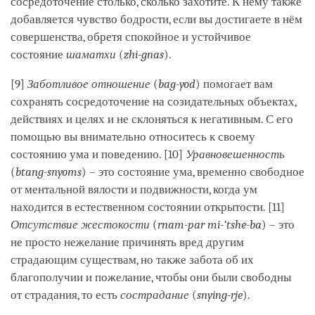
сосредоточение столько, сколько захотите. К нему также
добавляется чувство бодрости, если вы достигаете в нём
совершенства, обретя спокойное и устойчивое
состояние
шаматхи
(
zhi-gnas
).
[9]
Заботливое отношение
(
bag-yod
) помогает вам
сохранять сосредоточение на созидательных объектах,
действиях и целях и не склоняться к негативным. С его
помощью вы внимательно относитесь к своему
состоянию ума и поведению. [10]
Уравновешенность
(
btang-snyoms
) – это состояние ума, временно свободное
от ментальной вялости и подвижности, когда ум
находится в естественном состоянии открытости. [11]
Отсутствие жестокости
(
rnam-par mi-’tshe-ba
) – это
не просто нежелание причинять вред другим
страдающим существам, но также забота об их
благополучии и пожелание, чтобы они были свободны
от страдания, то есть
сострадание
(
snying-rje
).