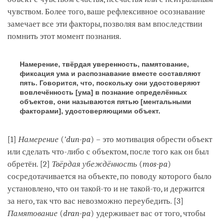
чувством. Более того, ваше рефлексивное осознавание
замечает все эти факторы, позволяя вам впоследствии
помнить этот момент познания.
Намерение, твёрдая уверенность, памятование,
фиксация ума и распознавание вместе составляют
пять. Говорится, что, поскольку они удостоверяют
вовлечённость [ума] в познание определённых
объектов, они называются пятью [ментальными
факторами], удостоверяющими объект.
[1]
Намерение
(
’dun-pa
) – это мотивация обрести объект
или сделать что-либо с объектом, после того как он был
обретён. [2]
Твёрдая убеждённость
(
mos-pa
)
сосредотачивается на объекте, по поводу которого было
установлено, что он такой-то и не такой-то, и держится
за него, так что вас невозможно переубедить. [3]
Памятование
(
dran-pa
) удерживает вас от того, чтобы