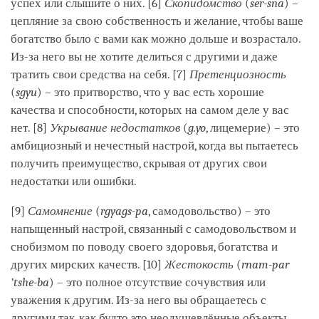
успех или слышите о них. [6]
Скопидомство
(
ser-sna
) –
цепляние за свою собственность и желание, чтобы ваше
богатство было с вами как можно дольше и возрастало.
Из-за него вы не хотите делиться с другими и даже
тратить свои средства на себя. [7]
Претенциозность
(
sgyu
) – это притворство, что у вас есть хорошие
качества и способности, которых на самом деле у вас
нет. [8]
Укрывание недостатков
(
g.yo
, лицемерие) – это
амбициозный и нечестный настрой, когда вы пытаетесь
получить преимущество, скрывая от других свои
недостатки или ошибки.
[9]
Самомнение
(
rgyags-pa
, самодовольство) – это
напыщенный настрой, связанный с самодовольством и
снобизмом по поводу своего здоровья, богатства и
других мирских качеств. [10]
Жестокость
(
rnam-par
’tshe-ba
) – это полное отсутствие сочувствия или
уважения к другим. Из-за него вы обращаетесь с
другими так, как будто это неодушевлённые объекты,