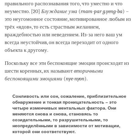
правильного распознавания того, что уместно и что
неуместно. [20]
Блуждание ума
(
rnam-par g.yeng-ba
) –
это неугомонное состояние, мотивированное любым из
трёх «ядов», то есть страстным желанием,
враждебностью или неведением. Из-за него ваш ум
всегда неустойчив, он всегда переходит от одного
объекта к другому.
Поскольку все эти беспокоящие эмоции происходят из
шести коренных, их называют
вторичными
беспокоящими эмоциями
(
nye-nyon
).
Сонливость или сон, сожаление, приблизительное
обнаружение и тонкая проницательность – это
четыре изменчивых ментальных фактора. Они
меняются снова и снова, становясь то
созидательными, то разрушительными, то
неопределёнными в зависимости от мотивации,
которой они соответствуют.