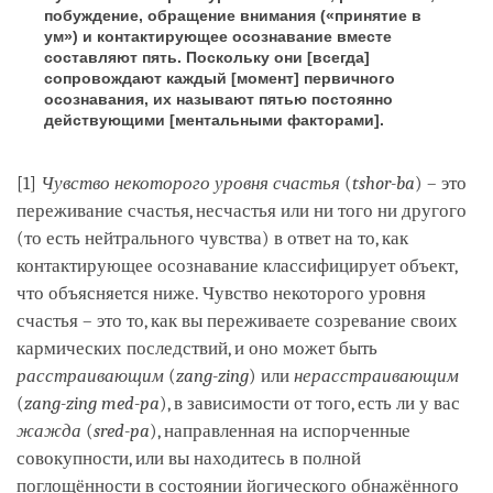
побуждение, обращение внимания («принятие в
ум») и контактирующее осознавание вместе
составляют пять. Поскольку они [всегда]
сопровождают каждый [момент] первичного
осознавания, их называют пятью постоянно
действующими [ментальными факторами].
[1]
Чувство некоторого уровня счастья
(
tshor-ba
) – это
переживание счастья, несчастья или ни того ни другого
(то есть нейтрального чувства) в ответ на то, как
контактирующее осознавание классифицирует объект,
что объясняется ниже. Чувство некоторого уровня
счастья – это то, как вы переживаете созревание своих
кармических последствий, и оно может быть
расстраивающим
(
zang-zing
) или
нерасстраивающим
(
zang-zing med-pa
), в зависимости от того, есть ли у вас
жажда
(
sred-pa
), направленная на испорченные
совокупности, или вы находитесь в полной
поглощённости в состоянии йогического обнажённого