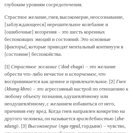
глубоким уровням сосредоточения.
Страстное желание, гнев, высокомерие, неосознавание,
[заблуждающееся] нерешительное колебание и
[ошибочные] воззрения – это шесть коренных
беспокоящих эмоций и состояний. Это основные
[факторы], которые приводят ментальный континуум в
[состояние] беспокойства.
[1]
Страстное желание
(
’dod-chags
) – это желание
обрести что-либо нечистое и
испорченное
, что
воспринимается как ценное и привлекательное. [2]
Гнев
(
khong-khro
) – это агрессивный настрой по отношению к
любому объекту познания, одушевлённому или
неодушевлённому, с желанием избавиться от него,
причинив ему вред. Когда гнев направлен конкретно на
другого человека, он называется
враждебностью
(
zhe-
sdang
). [3]
Высокомерие
(
nga-rgyal
, гордыня) – чувство,