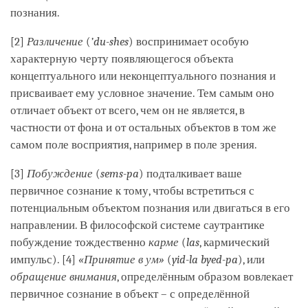
познания.
[2]
Различение
(
’du-shes
) воспринимает особую
характерную черту появляющегося объекта
концептуального или неконцептуального познания и
присваивает ему условное значение. Тем самым оно
отличает объект от всего, чем он не является, в
частности от фона и от остальных объектов в том же
самом поле восприятия, например в поле зрения.
[3]
Побуждение
(
sems-pa
) подталкивает ваше
первичное сознание к тому, чтобы встретиться с
потенциальным объектом познания или двигаться в его
направлении. В философской системе саутрантике
побуждение тождественно
карме
(
las
, кармический
импульс). [4]
«Принятие в ум»
(
yid-la byed-pa
), или
обращение внимания
, определённым образом вовлекает
первичное сознание в объект – с определённой