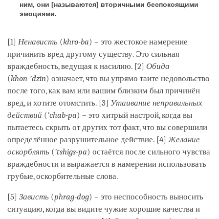
ним, они [называются] вторичными беспокоящими
эмоциями.
[1]
Ненависть
(
khro-ba
) – это жестокое намерение
причинить вред другому существу. Это сильная
враждебность, ведущая к насилию. [2]
Обида
(
khon-’dzin
) означает, что вы упрямо таите недовольство
после того, как вам или вашим близким был причинён
вред, и хотите отомстить. [3]
Утаивание неправильных
действий
(
’chab-pa
) – это хитрый настрой, когда вы
пытаетесь скрыть от других тот факт, что вы совершили
определённое разрушительное действие. [4]
Желание
оскорблять
(
’tshigs-pa
) остаётся после сильного чувства
враждебности и выражается в намерении использовать
грубые, оскорбительные слова.
[5]
Зависть
(
phrag-dog
) – это неспособность выносить
ситуацию, когда вы видите чужие хорошие качества и