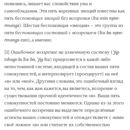
появляясь, лишает вас спокойствия ума и
самообладания. Эти пять коренных эмоций известны как
пять
беспокоящих эмоций без воззрения
(
lta-min nyon-
rmongs
). Шестая беспокоящая «эмоция» – это группа из
пяти
беспокоящих состояний с воззрением
(
lta-ba nyon-
rmongs-can
), а именно:
[1]
Ошибочное воззрение на изменчивую систему
(
’jig-
tshogs-la lta-ba
,
’jig-lta
) прицепляется к какой-либо
непостоянной системе, входящей в состав ваших пяти
совокупностей, и интерполирует (проецирует) на неё
«я» или «моё». Другими словами, это ошибочный взгляд
на то, чем, как вам кажется, вы являетесь, воззрение о
существовании прочной идентичности «я». Ваши пять
совокупностей постоянно меняются. Однако из-за этого
ошибочного воззрения вы выделяете определённые
аспекты ваших совокупностей и отождествляете с ними
своё ложное «я» или считаете их собственностью