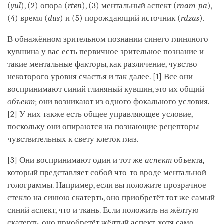
(
yul
), (2) опора (
rten
), (3) ментальный аспект (
rnam-pa
),
(4) время (
dus
) и (5) порождающий источник (
rdzas
).
В обнажённом зрительном познании синего глиняного
кувшина у вас есть первичное зрительное познание и
такие ментальные факторы, как различение, чувство
некоторого уровня счастья и так далее. [1] Все они
воспринимают синий глиняный кувшин, это их общий
объект
; они возникают из одного фокального условия.
[2] У них также есть общее управляющее условие,
поскольку они опираются на познающие рецепторы
чувствительных к свету клеток глаз.
[3] Они воспринимают один и тот же
аспект
объекта,
который представляет собой что-то вроде ментальной
голограммы. Например, если вы положите прозрачное
стекло на синюю скатерть, оно приобретёт тот же самый
синий аспект, что и ткань. Если положить на жёлтую
скатерть, оно приобретёт жёлтый аспект, хотя само