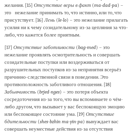
желания. [15]
Отсутствие веры в факт
(
ma-dad-pa
) –
это нежелание принимать то, что истинно, или то, что
присутствует. [16]
Лень
(
le-lo
) – это нежелание прилагать
усилия ни к чему созидательному из-за цепляния за что-
либо, что кажется более приятным.
[17]
Отсутствие заботливости
(
bag-med
) – это
нежелание проявлять осмотрительность и совершать
созидательные поступки или воздерживаться от
разрушительных поступков из-за непринятия всерьёз
причинно-следственной связи в поведении. Это
противоположность заботливого отношения. [18]
Забывчивость
(
brjed-nges
) – это потеря объекта
сосредоточения из-за того, что вы вспоминаете о чём-
либо другом, что вызывает у вас беспокоящую эмоцию
или беспокоящее состояние ума. [19]
Отсутствие
бдительности
(
shes-bzhin ma-yin-pa
) вынуждает вас
совершать неуместные действия из-за отсутствия