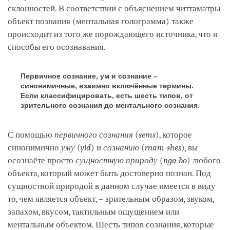
склонностей. В соответствии с объяснением читтаматры
объект познания (ментальная голограмма) также
происходит из того же порождающего источника, что и
способы его осознавания.
Первичное сознание, ум и сознание –
синонимичные, взаимно включённые термины.
Если классифицировать, есть шесть типов, от
зрительного сознания до ментального сознания.
С помощью
первичного сознания
(
sems
), которое
синонимично
уму
(
yid
) и
сознанию
(
rnam-shes
), вы
осознаёте просто
сущностную природу
(
ngo-bo
) любого
объекта, который может быть достоверно познан. Под
сущностной природой в данном случае имеется в виду
то, чем является объект, – зрительным образом, звуком,
запахом, вкусом, тактильным ощущением или
ментальным объектом. Шесть типов сознания, которые