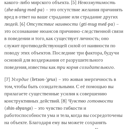
какого-либо мирского объекта. [5]
Невозмутимость
(
zhe-sdang med-pa
) – это отсутствие желания причинять
вред в ответ на ваше страдание или страдание других
людей. [6]
Отсутствие наивности
(
gti-mug med-pa
) –
это осознавание нюансов причинно-следственной связи
в поведении и того, как существует личность; оно
служит противодействующей силой от наивности по
поводу этих объектов. Последние три фактора, будучи
основой для воздержания от разрушительного
поведения, известны как
три корня созидательного
.
[7]
Усердие
(
brtson-’grus
) – это живая энергичность в
том, чтобы быть созидательными. С её помощью вы
прилагаете существенные усилия к совершению
конструктивных действий. [8]
Чувство готовности
(
shin-sbyangs
) – это чувство гибкости и
работоспособности ума и тела, когда вы сосредоточены
на объекте. Благодаря ему вы можете сохранять