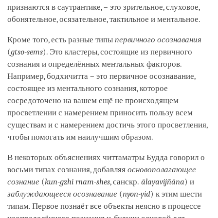
признаются в саутрантике, – это зрительное, слуховое,
обонятельное, осязательное, тактильное и ментальное.
Кроме того, есть разные типы
первичного осознавания
(
gtso-sems
). Это кластеры, состоящие из первичного
сознания и определённых ментальных факторов.
Например, бодхичитта – это первичное осознавание,
состоящее из ментального сознания, которое
сосредоточено на вашем ещё не происходящем
просветлении с намерением приносить пользу всем
существам и с намерением достичь этого просветления,
чтобы помогать им наилучшим образом.
В некоторых объяснениях читтаматры Будда говорил о
восьми типах сознания, добавляя
основополагающее
сознание
(
kun-gzhi rnam-shes
, санскр.
ālayavijñāna
) и
заблуждающееся осознавание
(
nyon-yid
) к этим шести
типам. Первое познаёт все объекты неясно в процессе