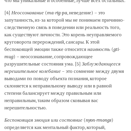
что мы уникальные и особенные, лучше всех остальных.
[4]
Неосознавание
(
ma-rig-pa
, неведение) – это
запутанность, из-за которой мы не понимаем причинно-
следственную связь в поведении или реальность того,
как существуют личности. Это корень неуправляемого
круговорота перерождений, сансары. К этой
беспокоящей эмоции также относится
наивность
(
gti-
mug
) – неосознавание, сопровождающее
разрушительные состояния ума. [5]
Заблуждающееся
нерешительное колебание
– это сомнение между двумя
выводами по поводу объекта познания, которое
склоняется к неправильному выводу или в равной
степени балансирует между правильным или
неправильным, таким образом сковывая вас
нерешительностью.
Беспокоящая эмоция или состояние
(
nyon-rmongs
)
определяется как ментальный фактор, который,