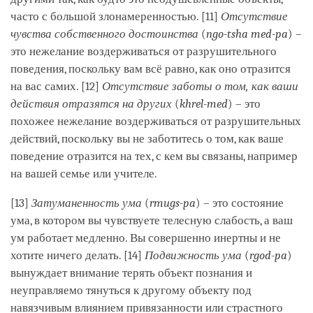
часто с большой злонамеренностью. [11]
Отсутствие
чувства собственного достоинства
(
ngo-tsha med-pa
) –
это нежелание воздерживаться от разрушительного
поведения, поскольку вам всё равно, как оно отразится
на вас самих. [12]
Отсутствие заботы о том, как ваши
действия отразятся на других
(
khrel-med
) – это
похожее нежелание воздерживаться от разрушительных
действий, поскольку вы не заботитесь о том, как ваше
поведение отразится на тех, с кем вы связаны, например
на вашей семье или учителе.
[13]
Затуманенность ума
(
rmugs-pa
) – это состояние
ума, в котором вы чувствуете телесную слабость, а ваш
ум работает медленно. Вы совершенно инертны и не
хотите ничего делать. [14]
Подвижность ума
(
rgod-pa
)
вынуждает внимание терять объект познания и
неуправляемо тянуться к другому объекту под
навязчивым влиянием привязанности или страстного