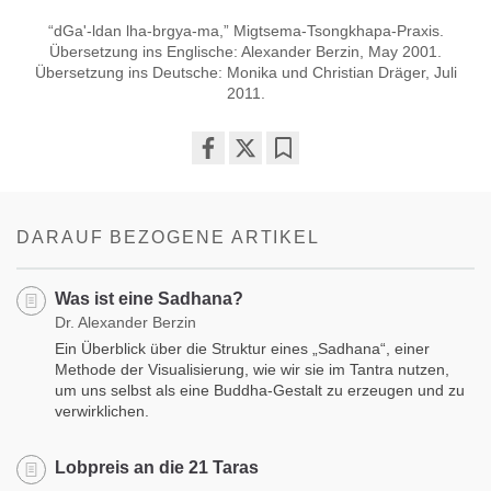
“dGa'-ldan lha-brgya-ma,” Migtsema-Tsongkhapa-Praxis.
Übersetzung ins Englische: Alexander Berzin, May 2001.
Übersetzung ins Deutsche: Monika und Christian Dräger, Juli
2011.
Share
Bookmark
on
facebook
DARAUF BEZOGENE ARTIKEL
Was ist eine Sadhana?
Dr. Alexander Berzin
Ein Überblick über die Struktur eines „Sadhana“, einer
Methode der Visualisierung, wie wir sie im Tantra nutzen,
um uns selbst als eine Buddha-Gestalt zu erzeugen und zu
verwirklichen.
Lobpreis an die 21 Taras