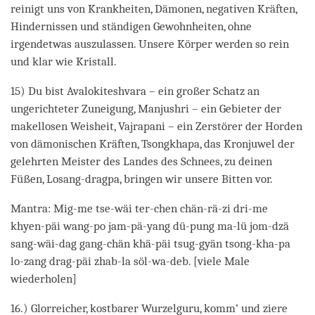
reinigt uns von Krankheiten, Dämonen, negativen Kräften,
Hindernissen und ständigen Gewohnheiten, ohne
irgendetwas auszulassen. Unsere Körper werden so rein
und klar wie Kristall.
15) Du bist Avalokiteshvara – ein großer Schatz an
ungerichteter Zuneigung, Manjushri – ein Gebieter der
makellosen Weisheit, Vajrapani – ein Zerstörer der Horden
von dämonischen Kräften, Tsongkhapa, das Kronjuwel der
gelehrten Meister des Landes des Schnees, zu deinen
Füßen, Losang-dragpa, bringen wir unsere Bitten vor.
Mantra: Mig-me tse-wäi ter-chen chän-rä-zi dri-me
khyen-päi wang-po jam-pä-yang dü-pung ma-lü jom-dzä
sang-wäi-dag gang-chän khä-päi tsug-gyän tsong-kha-pa
lo-zang drag-päi zhab-la söl-wa-deb. [viele Male
wiederholen]
16.) Glorreicher, kostbarer Wurzelguru, komm’ und ziere