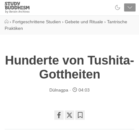
Close
Study
Buddhism
Home
›
Fortgeschrittene Studien
›
Gebete und Rituale
›
Tantrische
Praktiken
Hunderte von Tushita-
Gottheiten
Dülnagpa
04:03
Share
Bookmark
on
facebook