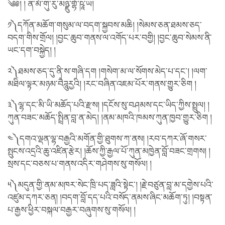
༄༅། ། ན་མོ་གུ་རུ་མཉྫུ་གྷོ་ཥཱ་ཡ།
༡༽དཀོན་མཆོག་གསུམ་ལ་བདག་སྐྱབས་མཆི། །སེམས་ཅན་ཐམས་ཅད་
བདག་གིས་གྲོལ། །བྱང་ཆུབ་གནས་ལ་འགོད་པར་བགྱི། །བྱང་ཆུབ་སེམས་ནི་
ཡང་དག་བསྐྱེད། །
༢༽ཐམས་ཅད་དུ་ནི་ས་གཞི་དག །གསེག་མ་ལ་སོགས་མེད་པ་དང༌། །ལག་
མཐིལ་ལྟར་མཉམ་བཻཌཱུརྱའི། །རང་བཞིན་འཇམ་པོར་གནས་གྱུར་ཅིག །
༣༽ལྷ་དང་མི་ཡི་མཆོད་པའི་རྫས། །དངོས་སུ་བཤམས་དང་ཡིད་ཀྱིས་སྤྲུལ། །
ཀུན་བཟང་མཆོད་སྤྲིན་བླ་ན་མེད། །ནམ་མཁའི་ཁམས་ཀུན་ཁྱབ་གྱུར་ཅིག །
༤༽དགའ་ལྡན་ལྷ་བརྒྱའི་མགོན་གྱི་ཐུགས་ཀ་ནས། །རབ་དཀར་ཞོ་གསར་
སྤུངས་འདྲའི་ཆུ་འཛིན་རྩེར། །ཆོས་ཀྱི་རྒྱལ་པོ་ཀུན་མཁྱེན་བློ་བཟང་གྲགས། །
སྲས་དང་བཅས་པ་གནས་འདིར་གཤེགས་སུ་གསོལ། །
༥༽མདུན་གྱི་ནམ་མཁར་སེང་ཁྲི་པད་ཟླའི་སྟེང་། །རྗེ་བཙུན་བླ་མ་དགྱེས་པའི་
འཛུམ་དཀར་ཅན། །བདག་བློ་དད་པའི་བསོད་ནམས་ཞིང་མཆོག་ཏུ། །བསྟན་
པ་རྒྱས་ཕྱིར་བསྐལ་བརྒྱར་བཞུགས་སུ་གསོལ། །