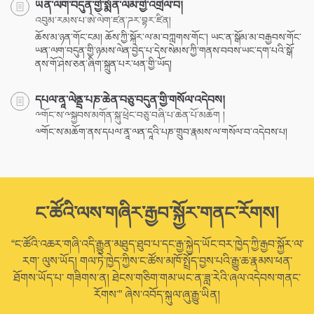
ཡན་ལག་བདུན་གྱི་སྨོན་ལམ་གྱི་འགྲེལ་བ།
འབུམ་རམས་པ་ཨེ་ལེག་ཛན་ཌར་བྷར་ཛིན།
ཆོས་མ་ཉན་གོང་ངམ། ཆོས་ཀྱི་སྐོར་ལ་མ་བཀླགས་གོང་། ཡང་ན་སྒོམ་མ་བརྒྱབས་གོང་
ཡན་ལག་བདུན་གྱི་ཉམས་ལེན་བྱེད་པ་དེས་སེམས་ཀྱི་གནས་བབས་ཡང་དག་པའི་སྒོ་
ནས་གོ་ཤེས་ཅན་ཞིག་སྐྲུན་པར་ཕན་གྱི་ཡོད།
དཔལ་ནཱ་ལེནྡྲ་པཎ་ཆེན་བཅུ་བདུན་གྱི་གསོལ་འདེབས།
༸གོང་ས་༸སྐྱབས་མགོན་སྐུ་ཕྲེང་བཅུ་བཞི་པ་ཆེན་པོ་མཆོག །
༧གོང་ས་མཆོག་ནས་དཔལ་ནཱ་ལན་དཱའི་པཎ་གྲུབ་རྣམས་ལ་གསོལ་བ་འདེབས་པ།
ང་ཚོའི་ལས་གཞིར་རྒྱབ་སྐྱོར་གནང་རོགས།
“ང་ཚོའི་འཆར་གཞི་འདི་རྒྱུན་མཐུད་ཐུབ་པ་དང་རྒྱ་སྐྱེད་ཡོང་བར་ཁྱེད་ཀྱི་རྒྱབ་སྐྱོར་ལ་
རག་ ལུས་ཡོད། གལ་ཏེ་ཁྱེད་ཀྱིས་ང་ཚོས་མཁོ་སྤྲོད་བྱས་པའི་རྒྱུ་ཆ་རྣམས་ཕན་
ཐོགས་ཡོད་པ་ གཟིགས་ན། ཐེངས་གཅིག་གམ་ཡང་ན་ཟླ་རེའི་ཞལ་འདེབས་གནང་
རོགས་” ཞེས་འབོད་སྐུལ་ཞུ་རྒྱུ་ཡིན།