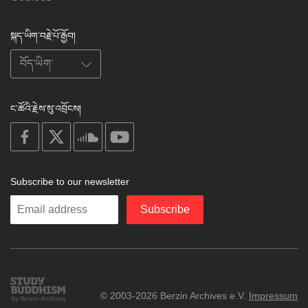
སྐད་ཡིག་བརྗེ་པོ་རྒྱོབ།
ང་ཚོའི་རྗེས་སུ་འབྲོངས།
on
on
on
on
facebook
X
soundcloud
youtube
Subscribe to our newsletter
Enter
Subscribe
your
email
Study
© 2003-2026 Berzin Archives e.V.
Impressum
Buddhism