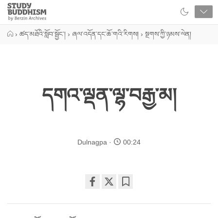
Close
Study
Buddhism
Home
›
ཚད་མཐོའི་སློབ་སྦྱོང་།
›
ཞལ་འདོན་དང་ཆོ་གའི་རིགས།
›
སྔགས་ཀྱི་ཉམས་ལེན།
དགའ་ལྡན་ལྷ་བརྒྱ་མ།
Dulnagpa
00:24
Share
Bookmark
on
facebook