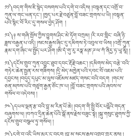
༡༡༽བདག་གིས་ཇི་སྙེད་བསགས་པའི་དགེ་བ་འདིས། །བསྟན་དང་འགྲོ་བ་
ཀུན་ལ་གང་ཕན་དང་། །ཁྱད་པར་རྗེ་བཙུན་བློ་བཟང་གྲགས་པ་ཡི། །བསྟན་
པའི་སྙིང་བོ་རིང་དུ་གསལ་བྱེད་ཤོག །
༡༢༽༈ ས་གཞི་སྤོས་ཀྱིས་བྱུགས་ཤིང་མེ་ཏོག་བཀྲམ། །རི་རབ་གླིང་ བཞི་ཉི་
ཟླས་བརྒྱན་པ་འདི། །སངས་རྒྱས་ཞིང་དུ་དམིགས་ཏེ་འབུལ་བ་ཡིས། །འགྲོ་ཀུན་
རྣམ་དག་ཞིང་ལ་སྤྱོད་པར་ཤོག །ཨི་དཾ་གུ་རུ་རཏྣ་མཎ་ཌ་ལ་ཀཾ་ནིརྱ་ཏ་ཡཱ་མཱི། །
༡༣༽དངོས་གྲུབ་ཀུན་འབྱུང་ཐུབ་དབང་རྡོ་རྗེ་འཆང་། །དམིགས་མེད་བརྩེ་བའི་
གཏེར་ཆེན་སྤྱན་རས་གཟིགས། །དྲི་མེད་མཁྱེན་པའི་དབང་བོ་འཇམ་པའི་
དབྱངས། །བདུད་དཔུང་མ་ལུས་འཇོམས་མཛད་གསང་བའི་བདག །གངས་
ཅན་མཁས་པའི་གཙུག་རྒྱན་ཙོང་ཁ་པ། །བློ་བཟང་གྲགས་པའི་ཞབས་ལ་
གསོལ་བ་འདེབས། །
༡༤༽དཔལ་ལྡན་རྩ་བའི་བླ་མ་རིན་པོ་ཆེ། །བདག་གི་སྤྱི་བོར་པདྨོའི་གདན་
བཞུགས་ལ། །བཀའ་དྲིན་ཆེན་པོའི་སྒོ་ནས་རྗེས་བཟུང་སྟེ། །སྐུ་གསུང་ཐུགས་ཀྱི་
དངོས་གྲུབ་བསྩལ་ཏུ་གསོལ། །
༡༥༽དགེ་བ་འདི་ཡིས་མྱུར་དུ་བདག །བླ་མ་སངས་རྒྱས་འགྲུབ་གྱུར་ནས། །