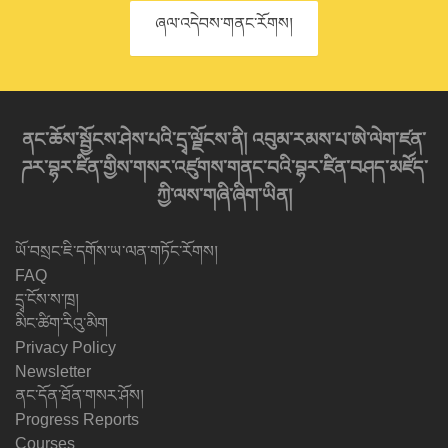
ཞལ་འདེབས་གནང་རོགས།
ནང་ཆོས་སྦྱོངས་ཤེས་པའི་དྲྭ་ལྗོངས་ནི། འབུམ་རམས་པ་ཨེ་ལེག་ཛན་
ཌར་བྷར་ཛིན་གྱིས་གསར་འཛུགས་གནང་བའི་བྷར་ཛིན་བཤད་མཛོད་
ཀྱི་ལས་གཞི་ཞིག་ཡིན།
ཡོ་བསྲང་ཇི་དགོས་ཡ་ལན་གཏོང་རོགས།
FAQ
དྲྭ་ངོས་ས་ཁྲ།
མིང་ཚིག་རིའུ་མིག
Privacy Policy
Newsletter
ནང་དོན་ཐོན་གསར་ཤོས།
Progress Reports
Courses