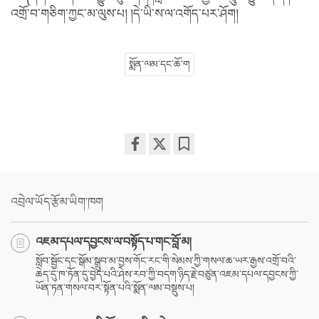
འགྲོ་བ་གཅིག་ཀྱང་མ་ལུས་པ། །དེ་ཡི་ས་ལ་འགོད་པར་ཤོག།
སྨོན་ལམ་དང་ཆོ་ག
Share
Bookmark
on
facebook
འབྲེལ་ཡོད་རྩོམ་ཡིག་ཁག
འཇམ་དཔལ་དབྱངས་ལ་བསྟོད་པ་གང་བློ་མ།
སློབ་སྦྱོང་དང་སྒོམ་སྒྲུབ་མ་བྱས་གོང་རང་གི་སེམས་ཀྱི་གསལ་ཆ་ཡར་རྒྱས་འགྲོ་བའི་
ཆེད་དུ་ཁ་ཏོན་དུ་བྱེད་པའི་ཤེས་རབ་ཀྱི་བདག་ཉིད་རྗེ་བཙུན་འཇམ་དཔལ་དབྱངས་ཀྱི་
ཡོན་ཏན་གསལ་བར་སྟོན་པའི་སྨོན་ལམ་བསྡུས་པ།