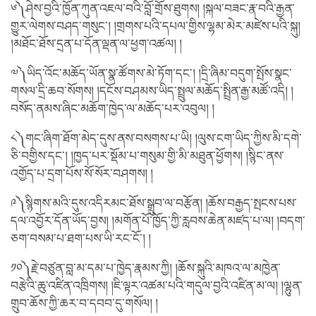
༦༽ཤེས་བྱའི་ཁྱོན་ཀུན་འཇལ་བའི་བློ་གྲོས་ཐུགས། །སྐལ་བཟང་རྣ་བའི་རྒྱན་
གྱུར་ལེགས་བཤད་གསུང་། །གྲགས་པའི་དཔལ་གྱིས་ལྷམ་མེར་མཛེས་པའི་སྐུ།
།མཐོང་ཐོས་དྲན་པ་དོན་ལྡན་ལ་ཕྱག་འཚལ། །
༧༽ཡིད་འོང་མཆོད་ཡོན་སྣ་ཚོགས་མེ་ཏོག་དང་། །དྲི་ཞིམ་བདུག་སྤོས་སྣང་
གསལ་དྲི་ཆབ་སོགས། །དངོས་བཤམས་ཡིད་སྤྲུལ་མཆོད་སྤྲིན་རྒྱ་མཚོ་འདི། །
བསོད་ནམས་ཞིང་མཆོག་ཁྱེད་ལ་མཆོད་པར་འབུལ། །
༨༽གང་ཞིག་ཐོག་མེད་དུས་ནས་བསགས་པ་ཡི། །ལུས་ངག་ཡིད་ཀྱིས་མི་དགེ་
ཅི་བགྱིས་དང་། །ཁྱད་པར་སྡོམ་པ་གསུམ་གྱི་མི་མཐུན་ཕྱོགས། །སྙིང་ནས་
འགྱོད་པ་དྲག་པོས་སོ་སོར་བཤགས། །
༩༽སྙིགས་མའི་དུས་འདིརམང་ཐོས་སྒྲུབ་ལ་བརྩོན། །ཆོས་བརྒྱད་སྤངས་པས་
དལ་འབྱོར་དོན་ཡོད་བྱས། །མགོན་པོ་ཁྱོད་ཀྱི་རླབས་ཆེན་མཛད་པ་ལ། །བདག་
ཅག་བསམ་པ་ཐག་པས་ཡི་རང་ངོ་། །
༡༠༽རྗེ་བཙུན་བླ་མ་དམ་པ་ཁྱེད་རྣམས་ཀྱི། །ཆོས་སྐུའི་མཁའ་ལ་མཁྱེན་
བརྩེའི་ཆུ་འཛིན་འཁྲིགས། །ཇི་ལྟར་འཚམ་པའི་གདུལ་བྱའི་འཛིན་མ་ལ། །ལྷུན་
གྲུབ་ཆོས་ཀྱི་ཆར་བ་དབབ་དུ་གསོལ། །