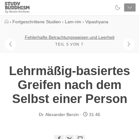
Close
Study
Buddhism
Home
›
Fortgeschrittene Studien
›
Lam-rim
›
Vipashyana
Fehlerhafte Betrachtungsweisen und Leerheit
TEIL 5 VON 7
Lehrmäßig-basiertes
Greifen nach dem
Selbst einer Person
Dr. Alexander Berzin
31:46