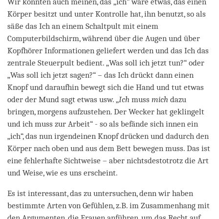
Wir könnten auch meinen, das „ich“ wäre etwas, das einen
Körper besitzt und unter Kontrolle hat, ihn benutzt, so als
säße das Ich an einem Schaltpult mit einem
Computerbildschirm, während über die Augen und über
Kopfhörer Informationen geliefert werden und das Ich das
zentrale Steuerpult bedient. „Was soll ich jetzt tun?“ oder
„Was soll ich jetzt sagen?“ – das Ich drückt dann einen
Knopf und daraufhin bewegt sich die Hand und tut etwas
oder der Mund sagt etwas usw. „
Ich
muss
mich
dazu
bringen, morgens aufzustehen. Der Wecker hat geklingelt
und ich muss zur Arbeit“ - so als befände sich innen ein
„ich“, das nun irgendeinen Knopf drücken und dadurch den
Körper nach oben und aus dem Bett bewegen muss. Das ist
eine fehlerhafte Sichtweise – aber nichtsdestotrotz die Art
und Weise, wie es uns erscheint.
Es ist interessant, das zu untersuchen, denn wir haben
bestimmte Arten von Gefühlen, z.B. im Zusammenhang mit
den Argumenten, die Frauen anführen, um das Recht auf