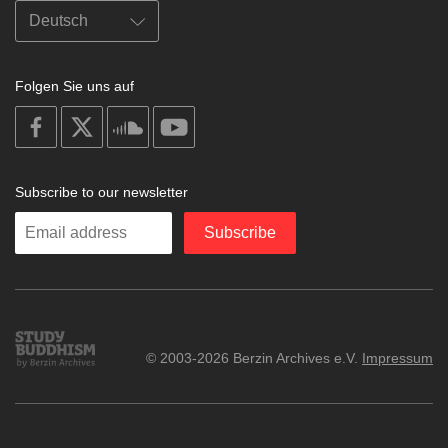
Folgen Sie uns auf
on
on
on
on
facebook
X
soundcloud
youtube
Subscribe to our newsletter
Enter
Subscribe
your
email
Study
© 2003-2026 Berzin Archives e.V.
Impressum
Buddhism
Home