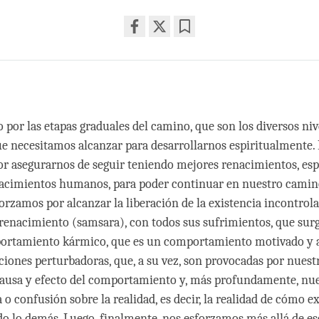
Share
Bookmark
on
facebook
o
por las etapas graduales del camino, que son los diversos niv
ue necesitamos alcanzar para desarrollarnos espiritualmente.
r asegurarnos de seguir teniendo mejores renacimientos, es
acimientos humanos, para poder continuar en nuestro camino
orzamos por alcanzar la liberación de la existencia incontro
 renacimiento (samsara), con todos sus sufrimientos, que sur
ortamiento kármico, que es un comportamiento motivado y a
iones perturbadoras, que, a su vez, son provocadas por nuest
causa y efecto del comportamiento y, más profundamente, nu
o confusión sobre la realidad, es decir, la realidad de cómo e
do lo demás. Luego, finalmente, nos esforzamos más allá de es