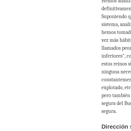
Hemos analiz
definitivamen
Suponiendo qu
sistema, anal
hemos tomado 
vez más hábit
llamados peor
inferiores", c
estos reinos 
ninguna neces
constantement
explotado, et
pero también 
segura del Bu
segura.
Dirección