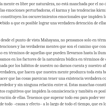
la mente es libre por naturaleza, no está manchada por el no 
, las emociones perturbadoras, el karma y las tendencias kármi
constituyen los oscurecimientos emocionales que impiden la
ebido a que es posible lograr una verdadera detención de ellas
 desde el punto de vista Mahayana, no pensamos solo en térm
tenciones y las verdaderas mentes que son el camino que con
ino en términos de aquellas que pueden llevarnos hasta la ilu
nsamos en los factores de la naturaleza búdica en términos de
ada por los hábitos de nuestro no darnos cuenta y nuestro a
 verdadera, que hacen que nuestra mente produzca toda esta b
acer que las cosas parezcan tener una existencia verdadera c
alrededor y sin ninguna relación entre sí. Estas manchas const
os cognitivos que impiden la omnisciencia y también es posi
ención de ellas. Tenemos que superar todo eso para poder ver 
de todo –causa y efecto– a lo largo de todo el tiempo, que es l