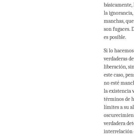
básicamente, 
la ignorancia
manchas, que 
son fugaces. D
es posible.
Si lo hacemos
verdaderas de
liberación, s
este caso, pe
no esté manch
la existencia
términos de h
límites a su 
oscurecimient
verdadera det
interrelación 