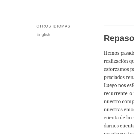
OTROS IDIOMAS
English
Repas
Hemos pasado 
realización q
esforzamos po
preciados ren
Luego nos esf
recurrente, o
nuestro comp
nuestras emoc
cuenta de la 
darnos cuenta 
nosotros y to