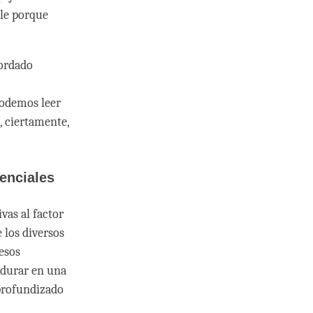
lle porque
ordado
podemos leer
, ciertamente,
enciales
vas al factor
e los diversos
esos
adurar en una
 profundizado