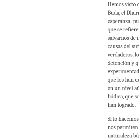
Hemos visto qu
Buda, el Dhar
esperanza; pu
que se refiere
salvarnos de 
causas del su
verdaderos, l
detención y q
experimentado
que los han e
en un nivel a
búdica, que s
han logrado.
Si lo hacemos
nos permiten a
naturaleza búd