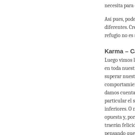
necesita para
Así pues, pode
diferentes. C
refugio no es
Karma – C
Luego vimos l
en toda nuest
superar nuest
comportamient
damos cuenta 
particular el 
inferiores. O
opuesta y, po
traerán felic
pensando que e