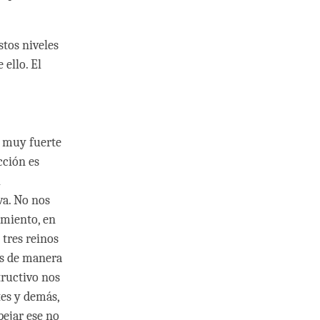
stos niveles
ello. El
a muy fuerte
cción es
l
va. No nos
imiento, en
 tres reinos
os de manera
tructivo nos
tes y demás,
pejar ese no