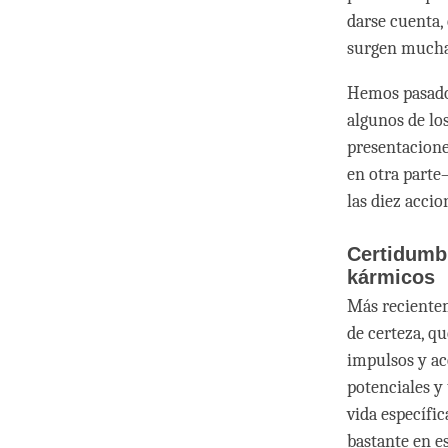
darse cuenta,
surgen mucha
Hemos pasado
algunos de lo
presentacione
en otra parte
las diez acci
Certidumbr
kármicos
Más recientem
de certeza, qu
impulsos y ac
potenciales y
vida específi
bastante en e