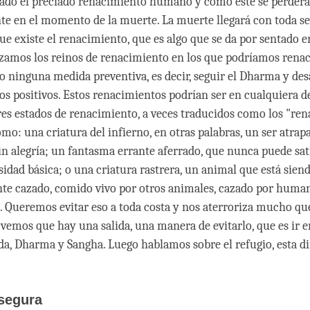
ado el preciado renacimiento humano y cómo este se perderá
te en el momento de la muerte. La muerte llegará con toda se
e existe el renacimiento, que es algo que se da por sentado e
izamos los reinos de renacimiento en los que podríamos renac
ninguna medida preventiva, es decir, seguir el Dharma y des
os positivos. Estos renacimientos podrían ser en cualquiera de
es estados de renacimiento, a veces traducidos como los "re
omo: una criatura del infierno, en otras palabras, un ser atra
sin alegría; un fantasma errante aferrado, que nunca puede sat
idad básica; o una criatura rastrera, un animal que está sien
e cazado, comido vivo por otros animales, cazado por human
c. Queremos evitar eso a toda costa y nos aterroriza mucho qu
vemos que hay una salida, una manera de evitarlo, que es ir e
da, Dharma y Sangha. Luego hablamos sobre el refugio, esta d
 segura