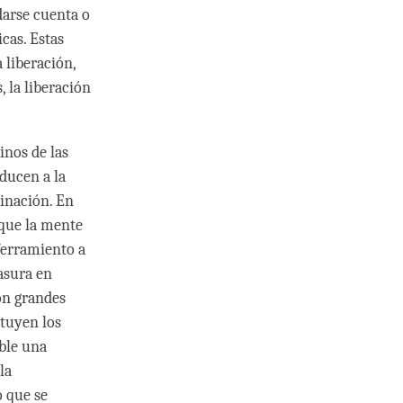
darse cuenta o
cas. Estas
 liberación,
, la liberación
inos de las
ducen a la
minación. En
 que la mente
ferramiento a
asura en
on grandes
ituyen los
ble una
la
o que se