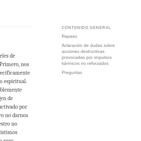
CONTENIDO GENERAL
Repaso
Aclaración de dudas sobre
acciones destructivas
eles de
provocadas por impulsos
kármicos no reforzados
 Primero, nos
pecíficamente
Preguntas
 espiritual.
lablemente
gen de
ctivado por
ro no darnos
estro no
xistimos
o para