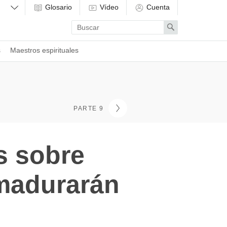
Glosario
Vídeo
Cuenta
Enter
Search
search
term
s
Maestros espirituales
PARTE 9
s sobre
madurarán