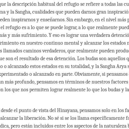
e la descripción habitual del refugio se refiere a todas las cu
ma y la Sangha, cualidades que pueden darnos gran inspiració
eden inspirarnos y enseñarnos. Sin embargo, en el nivel más p
 el refugio es a lo que se puede lograr, a lo que realmente pue
más y más sufrimiento. Y eso es lograr una verdadera detenció
frimiento en nuestro continuo mental y alcanzar los estados 
os llamados caminos verdaderos, que realmente pueden produc
ue son el resultado de esa detención. Los budas son aquellos 
 o alcanzado estos estados en su totalidad, y la Sangha Arya 
xperimentado o alcanzado en parte. Obviamente, si pensamos 
ún más profundo, pensamos en términos de nuestros factores
on los que nos permiten lograr realmente lo que los budas y l
 desde el punto de vista del Hinayana, pensamos solo en los f
lcanzar la liberación. No sé si se los llama específicamente f
ica, pero están incluidos entre los aspectos de la naturaleza 