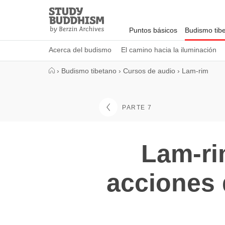
Close
Study
Buddhism
Puntos básicos
Budismo tib
Home
Acerca del budismo
El camino hacia la iluminación
›
Budismo tibetano
›
Cursos de audio
›
Lam-rim
PARTE 7
Lam-ri
acciones