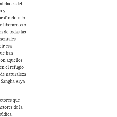
alidades del
n y
rofundo, a lo
de liberarnos o
n de todas las
mentales
ir esa
que han
son aquellos
en el refugio
 de naturaleza
a Sangha Arya
actores que
actores de la
búdica: