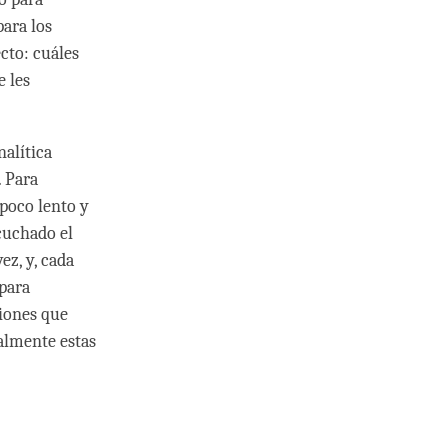
para los
cto: cuáles
e les
alítica
. Para
 poco lento y
cuchado el
ez, y, cada
para
siones que
ealmente estas