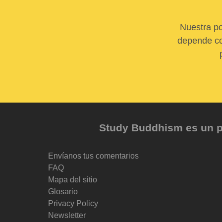
Nuestra po
depende com
Study Buddhism es un pr
Envíanos tus comentarios
FAQ
Mapa del sitio
Glosario
Privacy Policy
Newsletter