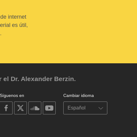
de internet
ial es útil,
.
el Dr. Alexander Berzin.
Síguenos en
Cambiar idioma
on
on
on
on
facebook
X
soundcloud
youtube