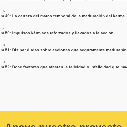
E 6
im 49: La certeza del marco temporal de la maduración del karma
E 7
im 50: Impulsos kármicos reforzados y llevados a la acción
E 8
im 51: Disipar dudas sobre acciones que seguramente madurarán
E 9
im 52: Doce factores que afectan la felicidad o infelicidad que m