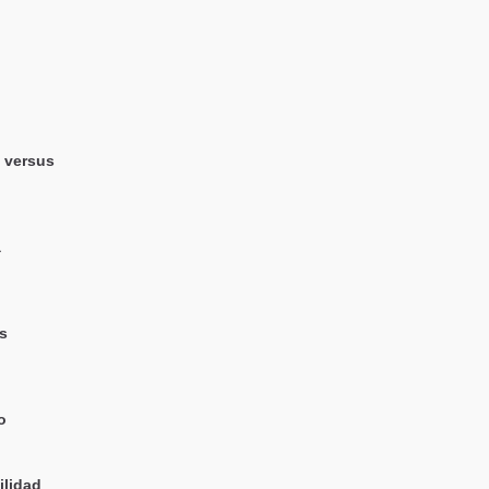
o versus
a
os
o
ilidad