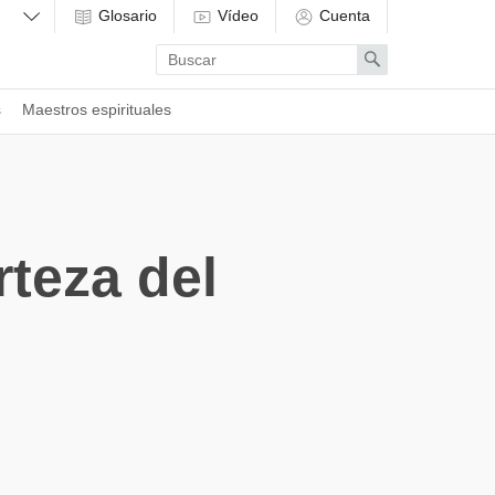
Glosario
Vídeo
Cuenta
Enter
Search
search
term
s
Maestros espirituales
rteza del