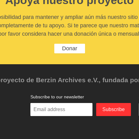
Apoya nuestro proyecto
sibilidad para mantener y ampliar aún más nuestro sitio 
pletamente de tu apoyo. Si te parece que nuestro mater
por favor considera hacer una donación única o mensual
Donar
oyecto de Berzin Archives e.V., fundada por 
Subscribe to our newsletter
Enter
Subscribe
your
email