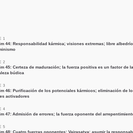
Share
Bookmark
on
facebook
E 1
im 44: Responsabilidad kármica; visiones extremas; libre albedrí
minismo
E 2
m 45: Certeza de maduración; la fuerza positiva es un factor de l
aleza búdica
E 3
im 46: Purificación de los potenciales kármicos; eliminación de l
res activadores
E 4
im 47: Admisión de errores; la fuerza oponente del arrepentimient
E 5
im 48: Cuatro fuerzas oponentes; Vajrasatva; asumir la responsab