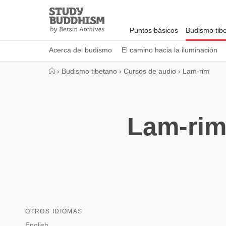
Close
Study
Buddhism
Puntos básicos
Budismo tib
Home
Acerca del budismo
El camino hacia la iluminación
›
Budismo tibetano
›
Cursos de audio
›
Lam-rim
Lam-rim 
OTROS IDIOMAS
English