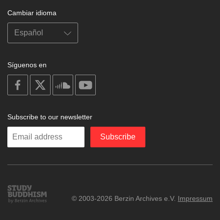
Cambiar idioma
Síguenos en
on
on
on
on
facebook
X
soundcloud
youtube
Subscribe to our newsletter
Enter
Subscribe
your
email
Study
© 2003-2026 Berzin Archives e.V.
Impressum
Buddhism
Home