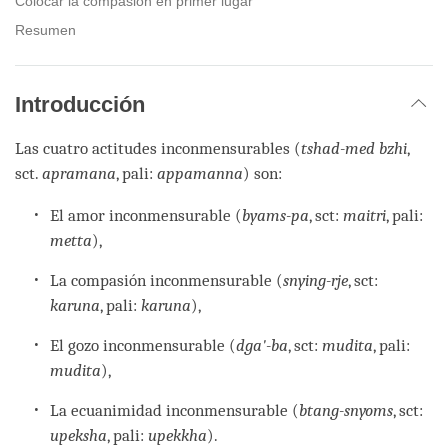
Colocar la compasión en primer lugar
Resumen
Introducción
Las cuatro actitudes inconmensurables (
tshad-med bzhi
,
sct.
apramana
, pali:
appamanna
) son:
El amor inconmensurable (
byams-pa
, sct:
maitri
, pali:
metta
),
La compasión inconmensurable (
snying-rje
, sct:
karuna
, pali:
karuna
),
El gozo inconmensurable (
dga'-ba
, sct:
mudita
, pali:
mudita
),
La ecuanimidad inconmensurable (
btang-snyoms
, sct:
upeksha
, pali:
upekkha
).