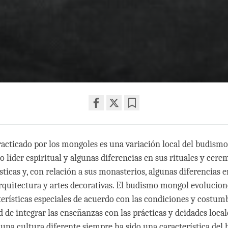
Share
Bookmark
on
acticado por los mongoles es una variación local del budismo
facebook
o líder espiritual y algunas diferencias en sus rituales y cere
ticas y, con relación a sus monasterios, algunas diferencias e
arquitectura y artes decorativas. El budismo mongol evolucio
terísticas especiales de acuerdo con las condiciones y costumb
 de integrar las enseñanzas con las prácticas y deidades local
 una cultura diferente siempre ha sido una característica del