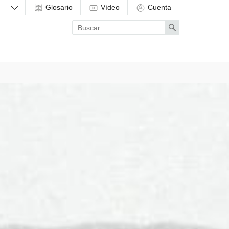
Glosario
Vídeo
Cuenta
Enter
Search
search
term