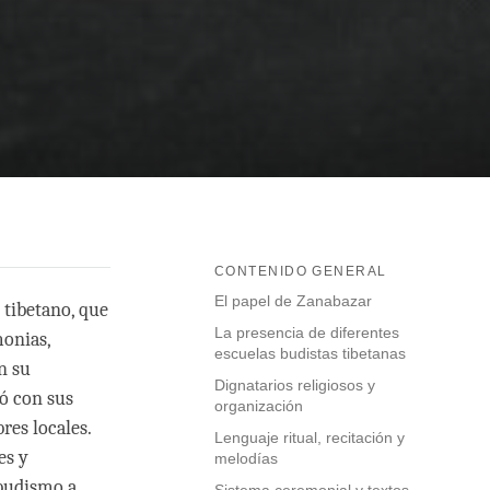
CONTENIDO GENERAL
El papel de Zanabazar
 tibetano, que
La presencia de diferentes
monias,
escuelas budistas tibetanas
n su
Dignatarios religiosos y
nó con sus
organización
res locales.
Lenguaje ritual, recitación y
es y
melodías
 budismo a