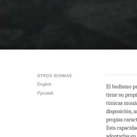
OTROS IDIOMAS
English
El budismo pr
Русский
tiene su propi
túnicas monás
disposición, 
propias carac
Esta capacidad
adoptarlas en