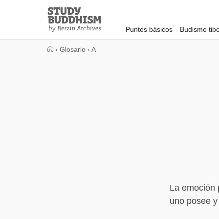
Close
Study
Buddhism
Puntos básicos
Budismo tib
Home
›
Glosario
›
A
La emoción 
uno posee y 