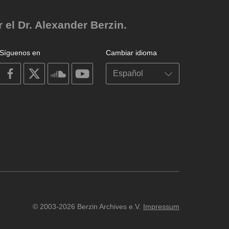
el Dr. Alexander Berzin.
Síguenos en
Cambiar idioma
on
on
on
on
facebook
X
soundcloud
youtube
© 2003-2026 Berzin Archives e.V.
Impressum