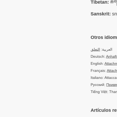
Tibetan:
ཆགས
Sanskrit:
sn
Otros idio
العربية:
التعلق
Deutsch:
Anhaf
English:
Attach
Français:
Attac
Italiano: Attac
Русский:
Привя
Tiếng Việt: Tha
Artículos r