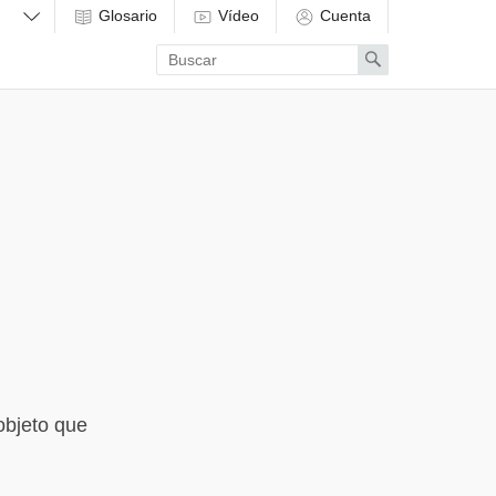
Glosario
Vídeo
Cuenta
Enter
Search
search
term
objeto que