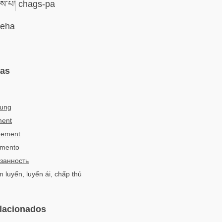
་པ། chags-pa
eha
mas
tung
ment
hement
camento
занность
m luyến, luyến ái, chấp thủ
elacionados