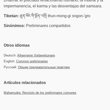
Dharma: el preciado renacimiento humano, la muerte y la
impermanencia, el karma y las desventajas del samsara.
Tibetan:
ཐུན་མོང་གི་སྔོན་འགྲོ། thun-mong-gi sngon-'gro
Sinónimos:
Preliminares compartidos
Otros idiomas
Deutsch:
Allgemeine Vorbereitungen
English:
Common preliminaries
Русский:
Общие предварительные практики
Artículos relacionados
Mahamudra: Revisión de los preliminares comunes