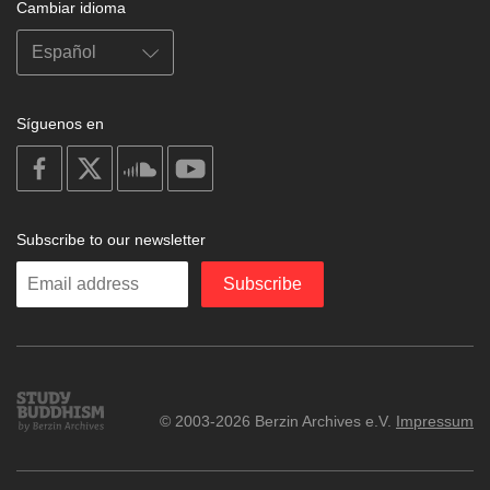
Cambiar idioma
Síguenos en
on
on
on
on
facebook
X
soundcloud
youtube
Subscribe to our newsletter
Enter
Subscribe
your
email
Study
© 2003-2026 Berzin Archives e.V.
Impressum
Buddhism
Home