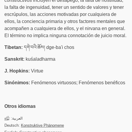
constructivos incluyen el desapego, la falta de hostilidad,
la falta de ingenuidad, tener un sentido de valores y tener
escrúpulos, las acciones motivadas por cualquiera de
ellos, la conciencia primaria y otros factores mentales que
acompañen a cualquiera de ellos, y el nirvana en general.
El término no implica ninguna connotación de juicio moral.
Tibetan:
དགེ་བའི་ཆོས། dge-ba'i chos
Sanskrit:
kuśaladharma
J. Hopkins:
Virtue
Sinónimos:
Fenómenos virtuosos; Fenómenos benéficos
Otros idiomas
العربية:
بَنَّاء
Deutsch:
Konstruktive Phänomene