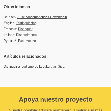
Otros idiomas
Deutsch:
Auseinanderhaltendes Gewahrsein
English:
Distinguishing
Français:
Distinguer
Italiano: Discernimento
Русский:
Различение
Artículos relacionados
Distinguir al budismo de la cultura asiática
Apoya nuestro proyecto
Nuestra posibilidad para mantener y ampliar aún más