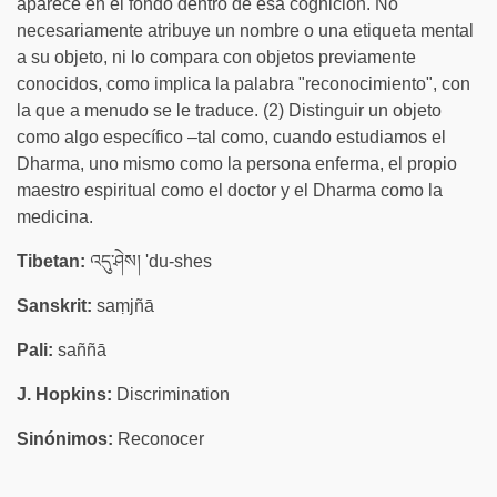
aparece en el fondo dentro de esa cognición. No
necesariamente atribuye un nombre o una etiqueta mental
a su objeto, ni lo compara con objetos previamente
conocidos, como implica la palabra "reconocimiento", con
la que a menudo se le traduce. (2) Distinguir un objeto
como algo específico –tal como, cuando estudiamos el
Dharma, uno mismo como la persona enferma, el propio
maestro espiritual como el doctor y el Dharma como la
medicina.
Tibetan:
འདུ་ཤེས། 'du-shes
Sanskrit:
saṃjñā
Pali:
saññā
J. Hopkins:
Discrimination
Sinónimos:
Reconocer