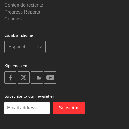
Contenido reciente
Progress Reports
Courses
Cambiar idioma
Síguenos en
on
on
on
on
facebook
X
soundcloud
youtube
Subscribe to our newsletter
Enter
Subscribe
your
email