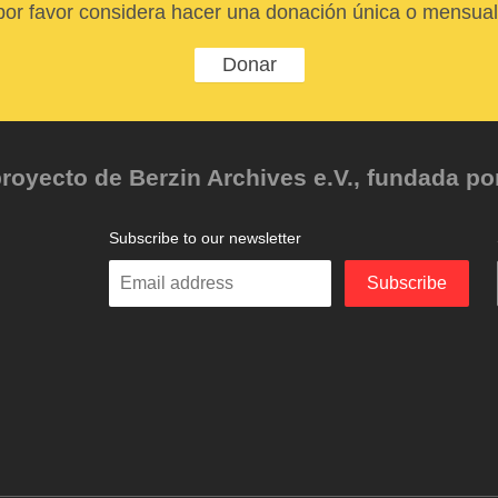
por favor considera hacer una donación única o mensual
Donar
oyecto de Berzin Archives e.V., fundada por 
Subscribe to our newsletter
Enter
Subscribe
your
email