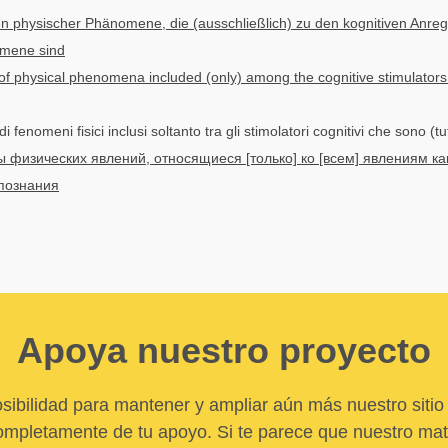
 physischer Phänomene, die (ausschließlich) zu den kognitiven Anre
omene sind
f physical phenomena included (only) among the cognitive stimulators t
i fenomeni fisici inclusi soltanto tra gli stimolatori cognitivi che sono (tu
 физических явлений, относящиеся [только] ко [всем] явлениям ка
познания
Apoya nuestro proyecto
sibilidad para mantener y ampliar aún más nuestro sitio 
pletamente de tu apoyo. Si te parece que nuestro mater