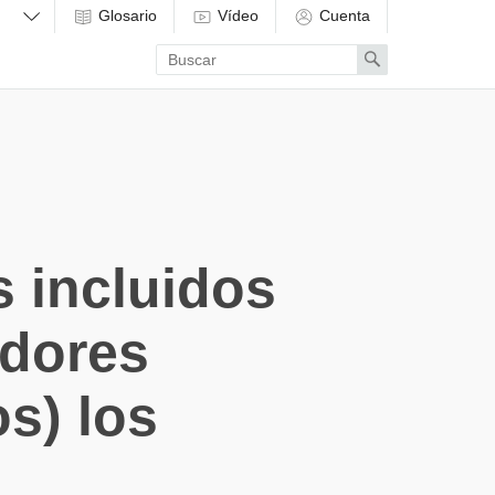
Glosario
Vídeo
Cuenta
Enter
Search
search
term
 incluidos
adores
s) los