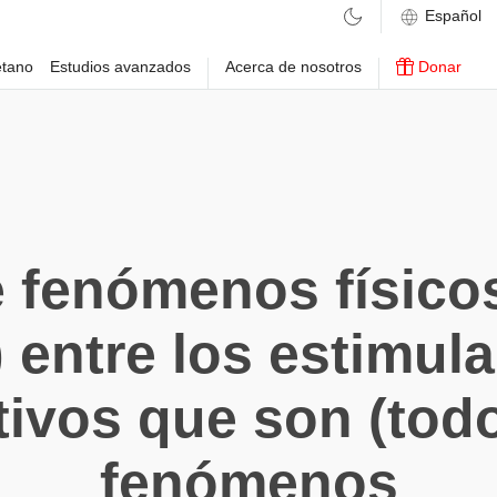
etano
Estudios avanzados
Acerca de nosotros
Donar
 fenómenos físicos
) entre los estimul
tivos que son (todo
fenómenos