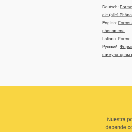
Deutsch:
Formen
die (alle) Phän
English:
Forms o
phenomena
Italiano: Forme d
Русский:
Формы
стимуляторам 
Nuestra po
depende com