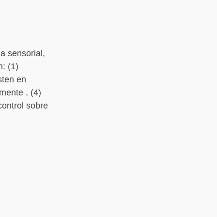
a sensorial,
: (1)
sten en
mente , (4)
control sobre