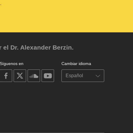
.
el Dr. Alexander Berzin.
Síguenos en
Cambiar idioma
on
on
on
on
facebook
X
soundcloud
youtube