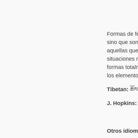
Formas de fe
sino que son
aquellas que
situaciones 
formas total
los elemento
Tibetan:
ཆོས་
J. Hopkins:
Otros idio