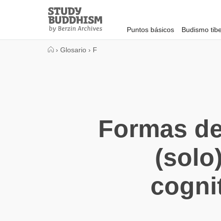
Close
Study
Buddhism
Puntos básicos
Budismo tib
Home
›
Glosario
›
F
Formas de
(solo
cogni