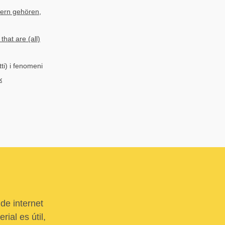
gern gehören,
hat are (all)
tti) i fenomeni
к
de internet
ial es útil,