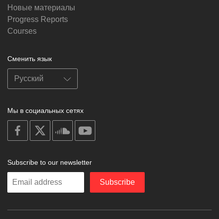
Новые материалы
Progress Reports
Courses
Сменить язык
Мы в социальных сетях
on
on
on
on
facebook
X
soundcloud
youtube
Subscribe to our newsletter
Enter
Subscribe
your
email