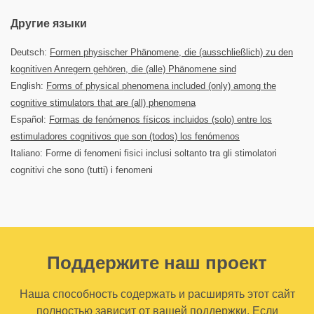
Другие языки
Deutsch:
Formen physischer Phänomene, die (ausschließlich) zu den
kognitiven Anregern gehören, die (alle) Phänomene sind
English:
Forms of physical phenomena included (only) among the
cognitive stimulators that are (all) phenomena
Español:
Formas de fenómenos físicos incluidos (solo) entre los
estimuladores cognitivos que son (todos) los fenómenos
Italiano: Forme di fenomeni fisici inclusi soltanto tra gli stimolatori
cognitivi che sono (tutti) i fenomeni
Поддержите наш проект
Наша способность содержать и расширять этот сайт
полностью зависит от вашей поддержки. Если