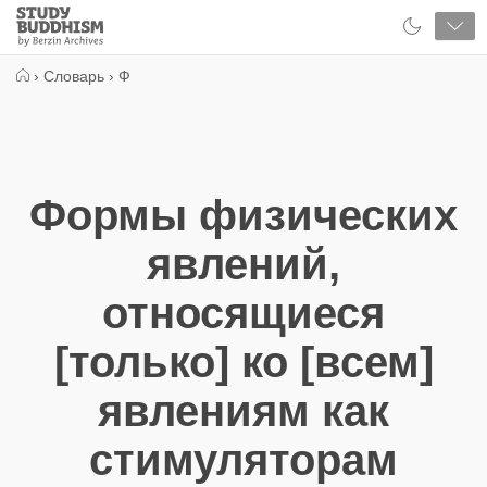
Close
Study
Buddhism
Home
›
Словарь
›
Ф
Формы физических
явлений,
относящиеся
[только] ко [всем]
явлениям как
стимуляторам