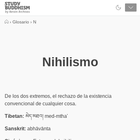
Close
Study
Buddhism
Home
›
Glosario
›
N
Nihilismo
De los dos extremos, el rechazo de la existencia
convencional de cualquier cosa.
Tibetan:
མེད་མཐའ། med-mtha'
Sanskrit:
abhāvānta