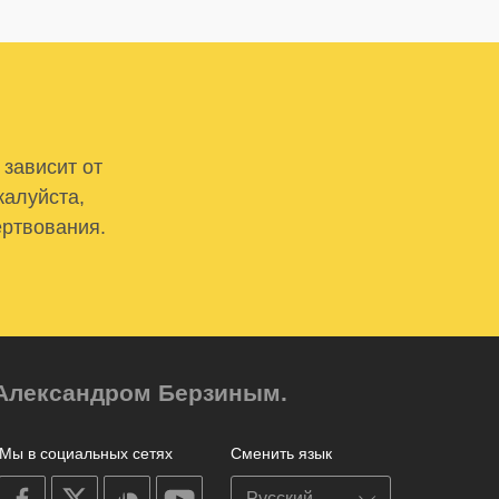
 зависит от
жалуйста,
ертвования.
м Александром Берзиным.
Мы в социальных сетях
Сменить язык
on
on
on
on