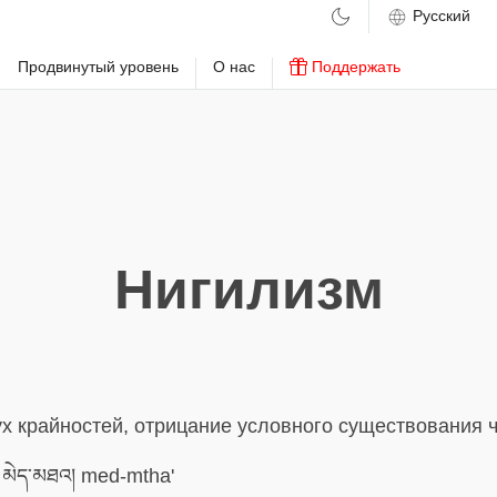
м
Продвинутый уровень
О нас
Поддержать
Нигилизм
х крайностей, отрицание условного существования ч
མེད་མཐའ། med-mtha'