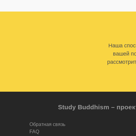
Наша спосо
вашей по
рассмотрит
Study Buddhism – проек
Обратная связь
FAQ