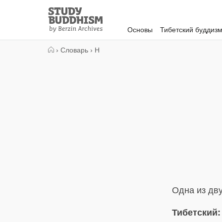
Close
Study
Buddhism
Основы
Тибетский буддиз
Home
›
Словарь
›
Н
Одна из дву
Тибетский: