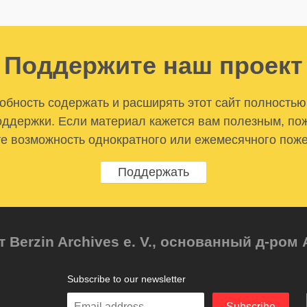
Поддержите наш проект
бность содержать и расширять этот сайт полностью
ддержки. Если материал кажется вам полезным, по
е возможность однократного или ежемесячного пож
Поддержать
т Berzin Archives e. V., основанный д-ро
Subscribe to our newsletter
Enter
Subscribe