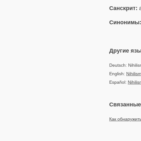
Санскрит:
a
Синонимы
Другие яз
Deutsch: Nihili
English:
Nihilis
Español:
Nihili
Связанные
Как обнаружит