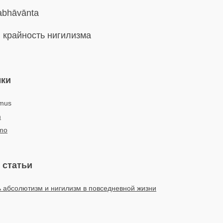
bhāvānta
:
крайность нигилизма
ыки
smus
m
smo
 статьи
ь абсолютизм и нигилизм в повседневной жизни