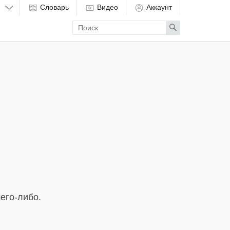
Словарь
Видео
Аккаунт
Enter
Search
search
term
его-либо.