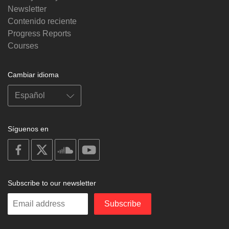
Newsletter
Contenido reciente
Progress Reports
Courses
Cambiar idioma
Síguenos en
on
on
on
on
facebook
X
soundcloud
youtube
Subscribe to our newsletter
Enter
Subscribe
your
email