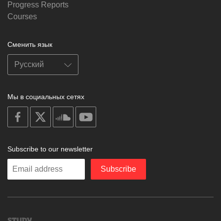
Progress Reports
Courses
Сменить язык
Мы в социальных сетях
on
on
on
on
facebook
X
soundcloud
youtube
Subscribe to our newsletter
Enter
Subscribe
your
email
Study