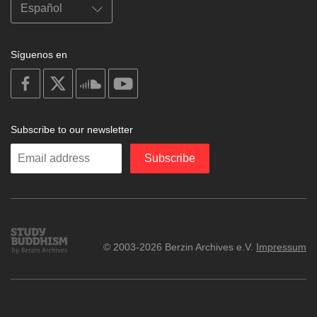
Síguenos en
on
on
on
on
facebook
X
soundcloud
youtube
Subscribe to our newsletter
Enter
Subscribe
your
email
Study
© 2003-2026 Berzin Archives e.V.
Impressum
Buddhism
Home