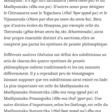
Mahayana : il s’agit du Chittamatra (
Sems-tsam-pa
) et du
Madhyamaka (
dBu-ma-pa
). D’autres noms pour désigner
le Chittamatra sont le Yogachara (
rNal-‘byor spyod-pa
) et le
Vijnanavada (
rNam-par shes-pa tsam-du smra-ba
). Bien
que d’autres écoles du Hinayana, par exemple celle du
Théravada (
gNas-brtan smra-ba
, skt.
Sthaviravada
), aient
leur propre ensemble distinct d’a ssertions, elles ne
comptent pas parmi les systèmes de pensée philosophique.
Différents maîtres tibétains ont défini des subdivisions au
sein de chacun des quatre systèmes de pensée
philosophique indiens traditionnels et les ont nommés
différemment. Il y a cependant peu de témoignages
laissant supposer que ces subdivisions aient existé en Inde.
La plus importante est celle du Madhyamaka en
Madhyamaka-Svatantrika (
dBu-ma rang-rgyud-pa
) et
Madhyamaka-Prasanguika (
dBu-ma thal-‘gyur-pa
). Une
autre division d’importance, selon les Guélougs, est celle du
Madhyamaka-Svatantrika (
rNal-byor spyod-pa’i dbu-ma