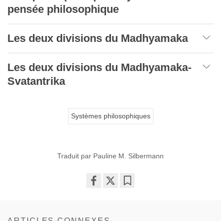
pensée philosophique
Les deux divisions du Madhyamaka
Les deux divisions du Madhyamaka-
Svatantrika
Systèmes philosophiques
Traduit par Pauline M. Silbermann
Share
Bookmark
on
facebook
ARTICLES CONNEXES