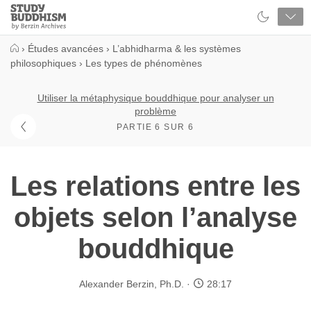
Close
Study
Buddhism
Home
›
Études avancées
›
L’abhidharma & les systèmes
philosophiques
›
Les types de phénomènes
Utiliser la métaphysique bouddhique pour analyser un
problème
PARTIE 6 SUR 6
Les relations entre les
objets selon l’analyse
bouddhique
Alexander Berzin, Ph.D.
28:17