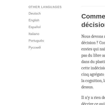
OTHER LANGUAGES
Deutsch
Comment
English
décisio
Español
Italiano
Nous devons 
Português
décision ? Co
Русский
envies qui nai
pas du libre a
dans du plasti
cette indécisi
cinq agrégats
la cognition, 
dessus.
Il n'y a rien 
décrire ce qu