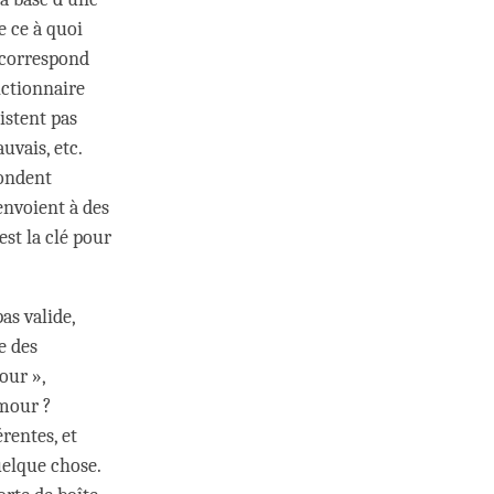
e ce à quoi
 correspond
ictionnaire
istent pas
uvais, etc.
pondent
envoient à des
est la clé pour
.
as valide,
e des
our »,
amour ?
rentes, et
uelque chose.