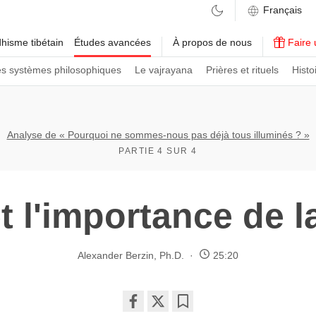
hisme tibétain
Études avancées
À propos de nous
Faire 
es systèmes philosophiques
Le vajrayana
Prières et rituels
Histo
Analyse de « Pourquoi ne sommes-nous pas déjà tous illuminés ? »
PARTIE 4 SUR 4
et l'importance de l
Alexander Berzin, Ph.D.
25:20