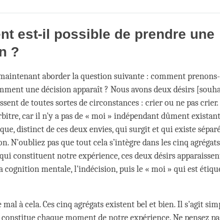
Share
Bookmark
on
facebook
 est-il possible de prendre une
n ?
maintenant aborder la question suivante : comment prenons
mment une décision apparaît ? Nous avons deux désirs [souha
ssent de toutes sortes de circonstances : crier ou ne pas crier. I
rbitre, car il n'y a pas de « moi » indépendant dûment existan
que, distinct de ces deux envies, qui surgit et qui existe sépa
on. N'oubliez pas que tout cela s’intègre dans les cinq agrégats
 qui constituent notre expérience, ces deux désirs apparaissen
la cognition mentale, l'indécision, puis le « moi » qui est étiqu
de mal à cela. Ces cinq agrégats existent bel et bien. Il s'agit s
i constitue chaque moment de notre expérience. Ne pensez pas 