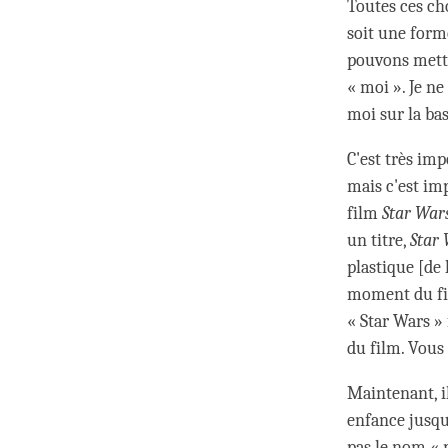
Toutes ces ch
soit une form
pouvons mettr
« moi ». Je ne
moi sur la bas
C'est très im
mais c'est im
film
Star War
un titre,
Star
plastique [de
moment du film
« Star Wars » 
du film. Vou
Maintenant, il
enfance jusqu'
pas le nom « 