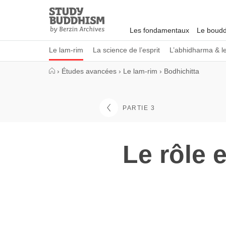
Close
Study
Buddhism
Les fondamentaux
Le boudd
Home
Le lam-rim
La science de l’esprit
L’abhidharma & l
›
Études avancées
›
Le lam-rim
›
Bodhichitta
PARTIE 3
Le rôle 