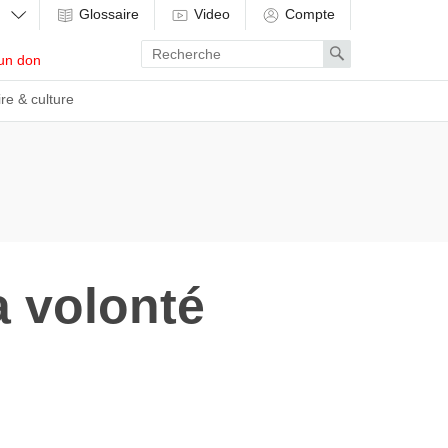
Glossaire
Video
Compte
Enter
Search
un don
search
term
ire & culture
a volonté