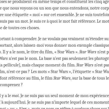
oses se produisent en même temps et constituent les cinq agré
e que nous voyons ou un son que nous entendons, notre corps
e une étiquette « moi » sur cet ensemble. Je ne suis toutefois
 suis pas un mot. Je suis ce à quoi le mot fait référence. Le mot
e de toutes ces choses.
portant à comprendre. Je ne voulais pas vraiment m'étendre sur 
portant, alors laissez-moi vous donner mon exemple classique
s
. Il y a le nom, le titre du film, « Star Wars ».
Star Wars
n'est 
 Wars
n'est pas le nom. La base n'est pas seulement les photo
 la pellicule], mais chaque moment du film.
Star Wars
n'est pa
, n'est-ce pas ? Les mots « Star Wars », l'étiquette « Star Wars
font référence au film, le film
Star Wars
, sur la base de tous
s comprenez ?
 y a le
moi
. Je ne suis pas un seul moment de mon expérienc
à aujourd'hui. Je ne suis pas n'importe lequel de ces moments,
moi » ou « Alex », mais ce nom se réfère à quelque chose sur 