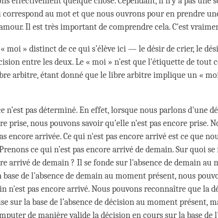
ns effectivement quelque chose. Cependant, il n'y a pas une s
 correspond au mot et que nous ouvrons pour en prendre une
’amour. Il est très important de comprendre cela. C'est vraimen
 « moi » distinct de ce qui s’élève ici — le désir de crier, le dés
cision entre les deux. Le « moi » n'est que l'étiquette de tout ce
bre arbitre, étant donné que le libre arbitre implique un « mo
ce n’est pas déterminé. En effet, lorsque nous parlons d'une d
re prise, nous pouvons savoir qu'elle n'est pas encore prise. 
pas encore arrivée. Ce qui n'est pas encore arrivé est ce que no
renons ce qui n’est pas encore arrivé de demain. Sur quoi se 
ore arrivé de demain ? Il se fonde sur l'absence de demain a
la base de l'absence de demain au moment présent, nous pouv
in n'est pas encore arrivé. Nous pouvons reconnaître que la dé
ise sur la base de l’absence de décision au moment présent, m
mputer de manière valide la décision en cours sur la base de 