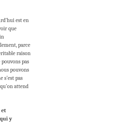
rd'hui est en
voir que
in
lement, parce
éritable raison
e pouvons pas
 nous pouvons
e s’est pas
t qu'on attend
 et
 qui y