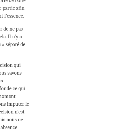
orte de boîte
 partie afin
t l'essence.
ir de ne pas
la. Il n'y a
i » séparé de
écision qui
Nous savons
us
fonde ce qui
u moment
ons imputer le
cision n'est
ais nous ne
l'absence