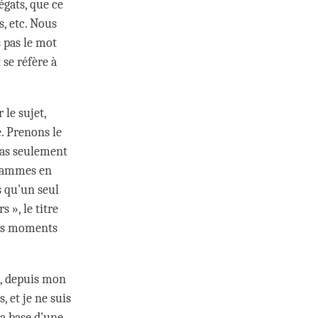
gats, que ce
, etc. Nous
 pas le mot
 se réfère à
le sujet,
. Prenons le
pas seulement
grammes en
s qu'un seul
 », le titre
 les moments
e, depuis mon
 et je ne suis
la base d'une