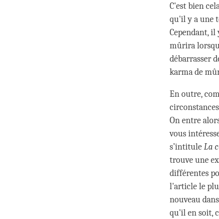
C'est bien ce
qu'il y a une 
Cependant, il 
mûrira lorsqu
débarrasser d
karma de mûri
En outre, com
circonstances
On entre alor
vous intéresse
s’intitule
La c
trouve une ex
différentes po
l'article le p
nouveau dans l
qu'il en soit,