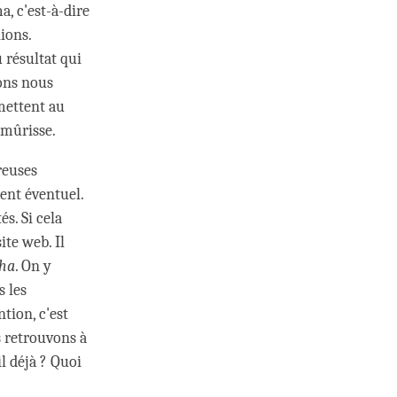
, c'est-à-dire
ions.
 résultat qui
ons nous
rmettent au
 mûrisse.
reuses
ent éventuel.
s. Si cela
ite web. Il
dha
. On y
s les
tion, c'est
us retrouvons à
l déjà ? Quoi