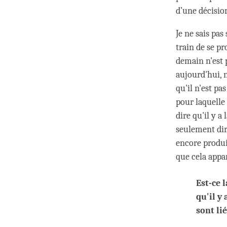
d’une décisio
Je ne sais pa
train de se p
demain n'est 
aujourd'hui, 
qu'il n'est pa
pour laquelle
dire qu'il y 
seulement dir
encore produit
que cela appar
Est-ce 
qu'il y 
sont li