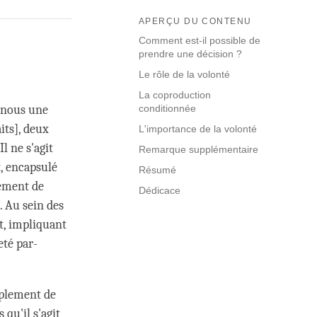
APERÇU DU CONTENU
Comment est-il possible de
prendre une décision ?
Le rôle de la volonté
La coproduction
-nous une
conditionnée
its], deux
L'importance de la volonté
l ne s'agit
Remarque supplémentaire
t, encapsulé
Résumé
rément de
Dédicace
. Au sein des
t, impliquant
eté par-
implement de
qu'il s'agit