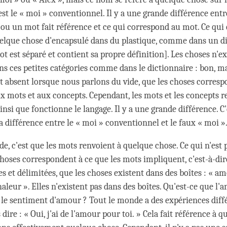
'est le « moi » conventionnel. Il y a une grande différence entr
 ou un mot fait référence et ce qui correspond au mot. Ce qui
elque chose d'encapsulé dans du plastique, comme dans un d
 est séparé et contient sa propre définition]. Les choses n'ex
s ces petites catégories comme dans le dictionnaire : bon, ma
est absent lorsque nous parlons du vide, que les choses corres
x mots et aux concepts. Cependant, les mots et les concepts r
ainsi que fonctionne le langage. Il y a une grande différence. C'
 différence entre le « moi » conventionnel et le faux « moi »
ide, c'est que les mots renvoient à quelque chose. Ce qui n'est p
choses correspondent à ce que les mots impliquent, c'est-à-dir
es et délimitées, que les choses existent dans des boîtes : « am
haleur ». Elles n'existent pas dans des boîtes. Qu'est-ce que l'
 le sentiment d'amour ? Tout le monde a des expériences diffé
ire : « Oui, j'ai de l'amour pour toi. » Cela fait référence à q