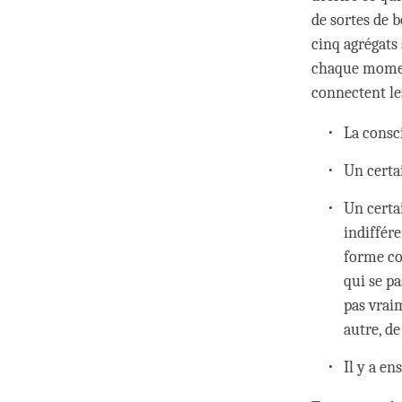
de sortes de b
cinq agrégats
chaque moment
connectent le
La consci
Un certa
Un certa
indiffére
forme col
qui se p
pas vrai
autre, de
Il y a en