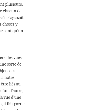
nt plusieurs,
de chacun de
'il s'agissait
es choses y
 ne sont qu'un
end les vues,
 une sorte de
bjets des
s à notre
être liés au
u'un d’autre,
la vue d'une
 il fait partie