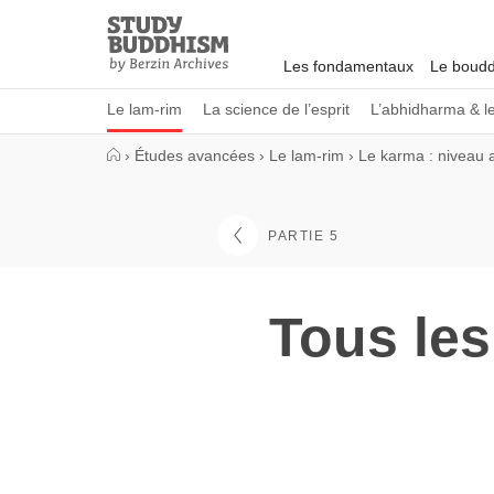
Close
Study
Buddhism
Les fondamentaux
Le boudd
Home
Le lam-rim
La science de l’esprit
L’abhidharma & l
›
Études avancées
›
Le lam-rim
›
Le karma : niveau 
PARTIE 5
Tous les