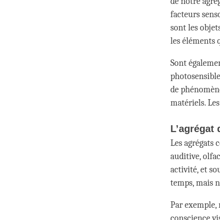
de notre agré
facteurs sens
sont les obje
les éléments 
Sont également
photosensibles
de phénomènes
matériels. Les
L’agrégat 
Les agrégats 
auditive, olfa
activité, et 
temps, mais n
Par exemple, 
conscience vi