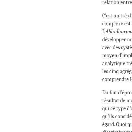
relation entre
C'est un très
complexe est 
L'
Abhidharm
développer no
avec des syst
moyen d’impli
analytique tr
les cinq agré
comprendre le 
Du fait d’épr
résultat de mo
qui ce type d
qu'ils considè
égard. Quoi qu