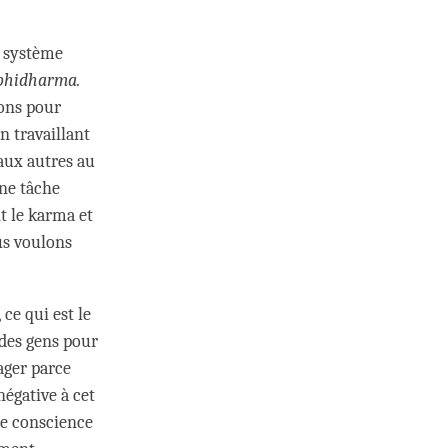
e système
bhidharma.
ions pour
n travaillant
aux autres au
une tâche
t le karma et
us voulons
ce qui est le
 des gens pour
ager parce
négative à cet
re conscience