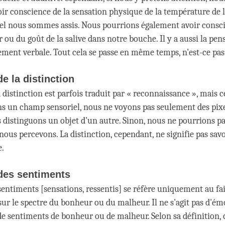
ir conscience de la sensation physique de la température de l
uel nous sommes assis. Nous pourrions également avoir consc
ir ou du goût de la salive dans notre bouche. Il y a aussi la pens
ement verbale. Tout cela se passe en même temps, n'est-ce pas
de la distinction
a distinction est parfois traduit par « reconnaissance », mais c
s un champ sensoriel, nous ne voyons pas seulement des pixe
 distinguons un objet d'un autre. Sinon, nous ne pourrions p
nous percevons. La distinction, cependant, ne signifie pas savo
e.
des sentiments
sentiments [sensations, ressentis] se réfère uniquement au fai
sur le spectre du bonheur ou du malheur. Il ne s'agit pas d'ém
 sentiments de bonheur ou de malheur. Selon sa définition, c