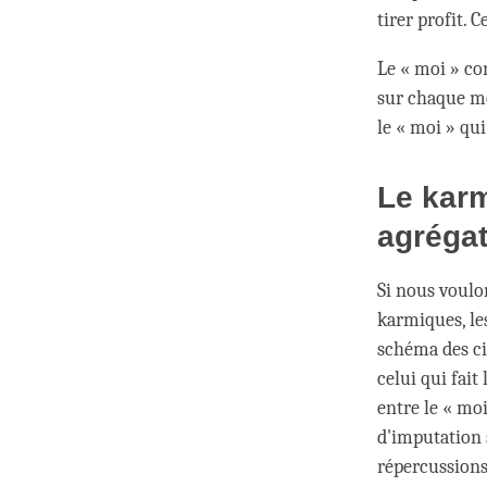
tirer profit. C
Le « moi » co
sur chaque mo
le « moi » qu
Le karm
agréga
Si nous voulo
karmiques, le
schéma des cin
celui qui fai
entre le « mo
d'imputation 
répercussions