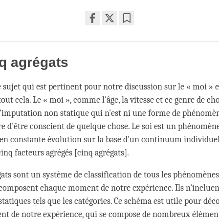
Share
Bookmark
on
facebook
q agrégats
e sujet qui est pertinent pour notre discussion sur le « moi » e
out cela. Le « moi », comme l'âge, la vitesse et ce genre de cho
imputation non statique qui n'est ni une forme de phénomèn
e d'être conscient de quelque chose. Le soi est un phénomèn
en constante évolution sur la base d'un continuum individue
inq facteurs agrégés [cinq agrégats].
gats sont un système de classification de tous les phénomène
 composent chaque moment de notre expérience. Ils n'incluent
atiques tels que les catégories. Ce schéma est utile pour déc
t de notre expérience, qui se compose de nombreux élémen