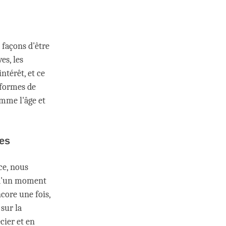
s façons d'être
es, les
ntérêt, et ce
 formes de
mme l'âge et
es
ce, nous
s d'un moment
ncore une fois,
sur la
cier et en