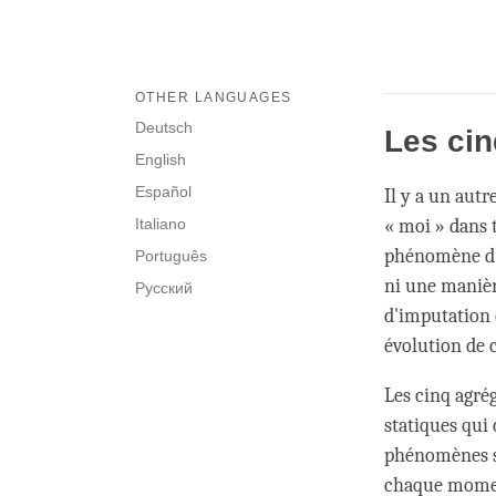
OTHER LANGUAGES
Deutsch
Les cin
English
Español
Il y a un autr
Italiano
« moi » dans t
phénomène d'
Português
ni une manièr
Русский
d'imputation 
évolution de c
Les cinq agré
statiques qui
phénomènes st
chaque momen