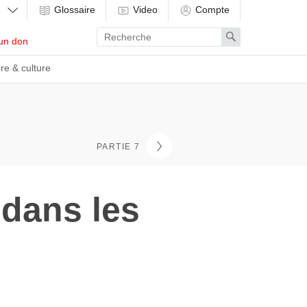
Glossaire
Video
Compte
Enter
Search
un don
search
term
ire & culture
PARTIE 7
 dans les