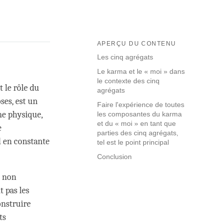
APERÇU DU CONTENU
Les cinq agrégats
Le karma et le « moi » dans
le contexte des cinq
t le rôle du
agrégats
ses, est un
Faire l'expérience de toutes
e physique,
les composantes du karma
et du « moi » en tant que
e
parties des cinq agrégats,
l en constante
tel est le point principal
Conclusion
s non
 pas les
onstruire
ts