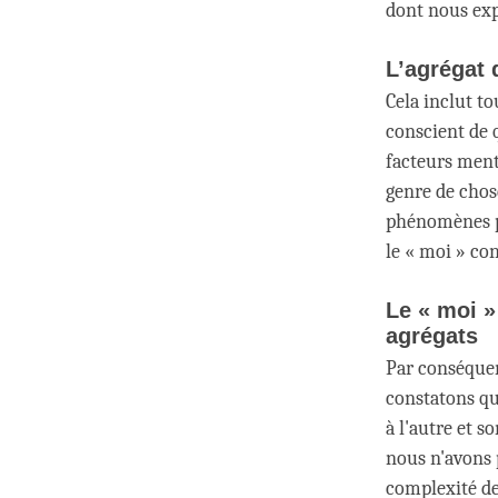
dont nous exp
L’agrégat 
Cela inclut to
conscient de 
facteurs ment
genre de chos
phénomènes ph
le « moi » co
Le « moi 
agrégats
Par conséquen
constatons qu
à l'autre et s
nous n'avons 
complexité de