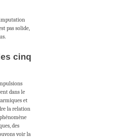
'imputation
t pas solide,
us.
des cinq
impulsions
ent dans le
 karmiques et
re la relation
un phénomène
ques, des
ouvons voir la