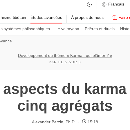
hisme tibétain
Études avancées
À propos de nous
Faire 
es systèmes philosophiques
Le vajrayana
Prières et rituels
Histo
avancé
Développement du thème « Karma : qui blâmer ? »
PARTIE 6 SUR 8
 aspects du karma
cinq agrégats
Alexander Berzin, Ph.D.
15:18