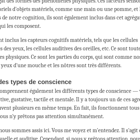
gat des formes des phénomènes physiques. Ces facteurs sensori
oriels d'objets matériels, comme une main ou une pomme, et l
ts de notre cognition, ils sont également inclus dans cet agrég
qui les composent.
 inclus les capteurs cognitifs matériels, tels que les cellules
 des yeux, les cellules auditives des oreilles, etc. Ce sont tou
 physiques. Ce sont les parties du corps, qui sont comme nos
 yeux d'une mouche et les nôtres sont très différents.
des types de conscience
comprennent également les différents types de conscience — v
ctive, gustative, tactile et mentale. Il y a toujours un de ces ag
souvent plusieurs en même temps. En fait, ils fonctionnent to
ous n'y prêtons pas attention simultanément.
nous sommes assis ici. Vous me voyez et m'entendez. Il s'agit 
suelle et auditive. Cependant, si nous y prêtons attention, no