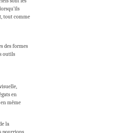
els sont les
orsqu'ils
at, tout comme
tes des formes
 outils
isuelle,
régats en
us en même
de la
us pourrions