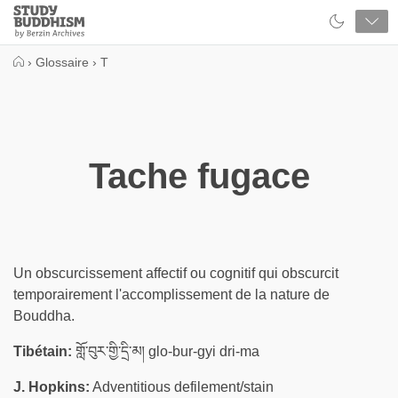
Close
Study
Buddhism
Home
›
Glossaire
›
T
Tache fugace
Un obscurcissement affectif ou cognitif qui obscurcit
temporairement l'accomplissement de la nature de
Bouddha.
Tibétain:
གློ་བུར་གྱི་དྲི་མ། glo-bur-gyi dri-ma
J. Hopkins:
Adventitious defilement/stain