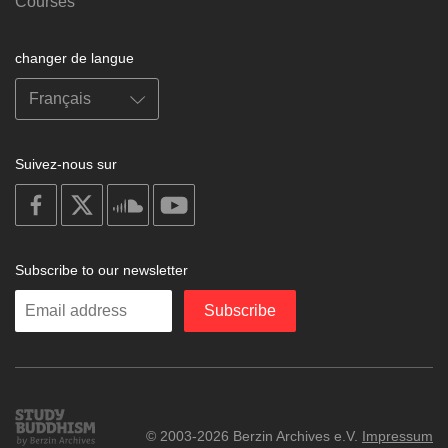
Courses
changer de langue
Suivez-nous sur
on
on
on
on
facebook
X
soundcloud
youtube
Subscribe to our newsletter
Enter
Subscribe
your
email
Study
© 2003-2026 Berzin Archives e.V.
Impressum
Buddhism