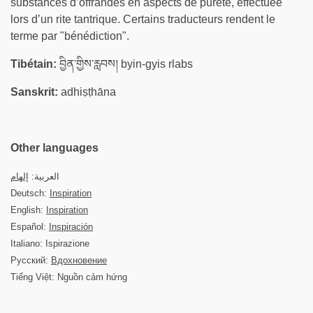
substances d’offrandes en aspects de pureté, effectuée
lors d’un rite tantrique. Certains traducteurs rendent le
terme par "bénédiction".
Tibétain:
བྱིན་གྱིས་རླབས། byin-gyis rlabs
Sanskrit:
adhiṣṭhāna
Other languages
العربية:
إلهام
Deutsch:
Inspiration
English:
Inspiration
Español:
Inspiración
Italiano: Ispirazione
Русский:
Вдохновение
Tiếng Việt: Nguồn cảm hứng