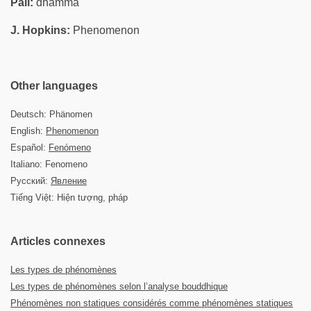
Pali:
dhamma
J. Hopkins:
Phenomenon
Other languages
Deutsch: Phänomen
English:
Phenomenon
Español:
Fenómeno
Italiano: Fenomeno
Русский:
Явление
Tiếng Việt: Hiện tượng, pháp
Articles connexes
Les types de phénomènes
Les types de phénomènes selon l’analyse bouddhique
Phénomènes non statiques considérés comme phénomènes statiques