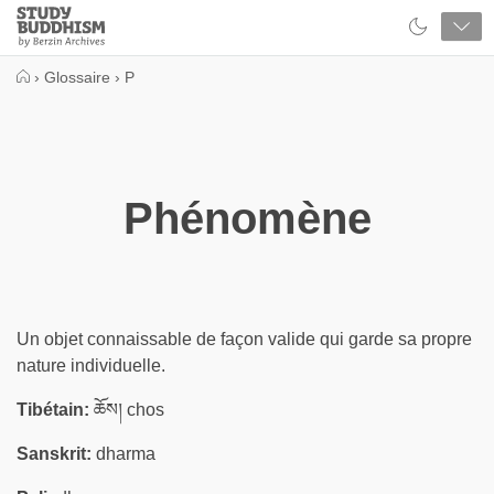
Close
Study
Buddhism
Home
›
Glossaire
›
P
Phénomène
Un objet connaissable de façon valide qui garde sa propre
nature individuelle.
Tibétain:
ཆོས། chos
Sanskrit:
dharma