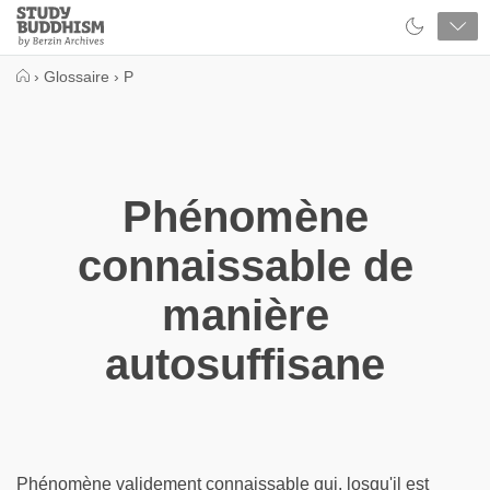
Close
Study
Buddhism
Home
›
Glossaire
›
P
Phénomène
connaissable de
manière
autosuffisane
Phénomène validement connaissable qui. losqu'il est