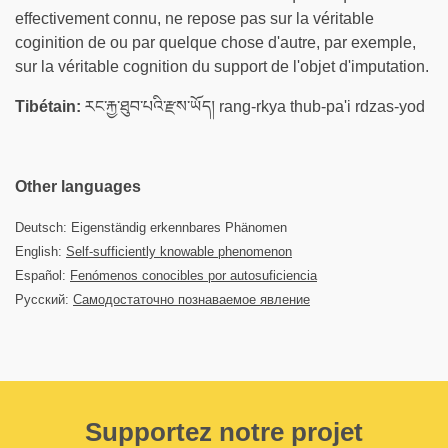
effectivement connu, ne repose pas sur la véritable
coginition de ou par quelque chose d'autre, par exemple,
sur la véritable cognition du support de l'objet d'imputation.
Tibétain:
རང་རྐྱ་ཐུབ་པའི་རྫས་ཡོད། rang-rkya thub-pa'i rdzas-yod
Other languages
Deutsch: Eigenständig erkennbares Phänomen
English:
Self-sufficiently knowable phenomenon
Español:
Fenómenos conocibles por autosuficiencia
Русский:
Самодостаточно познаваемое явление
Supportez notre projet