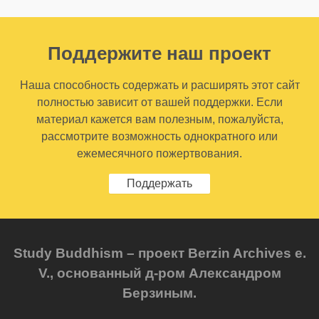
Поддержите наш проект
Наша способность содержать и расширять этот сайт
полностью зависит от вашей поддержки. Если
материал кажется вам полезным, пожалуйста,
рассмотрите возможность однократного или
ежемесячного пожертвования.
Поддержать
Study Buddhism – проект Berzin Archives e.
V., основанный д-ром Александром
Берзиным.