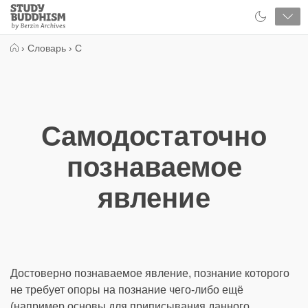
Close
Study
Buddhism
Home
›
Словарь
›
С
Самодостаточно
познаваемое
явление
Достоверно познаваемое явление, познание которого
не требует опоры на познание чего-либо ещё
(например основы для приписывания данного