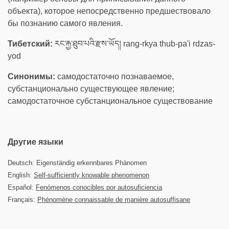
объекта), которое непосредственно предшествовало
бы познанию самого явления.
Тибетский:
རང་རྐྱ་ཐུབ་པའི་རྫས་ཡོད། rang-rkya thub-pa'i rdzas-
yod
Синонимы:
самодостаточно познаваемое,
субстанционально существующее явление;
самодостаточное субстанциональное существование
Другие языки
Deutsch: Eigenständig erkennbares Phänomen
English:
Self-sufficiently knowable phenomenon
Español:
Fenómenos conocibles por autosuficiencia
Français:
Phénomène connaissable de manière autosuffisane