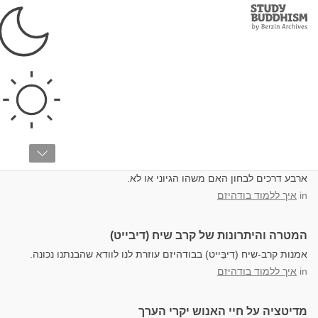
Study
Clos
Buddhism
Home
קרב-שיח (דיבּייט)
ארבע האקסיומות לבחינת תורה בודהיסטית
ארבע דרכים לבחון האם משהו הגיוני או לא.
in
איך ללמוד בודהיזם
המטרה והיתרונות של קרב שיח (דיבייט)
אמנות קרב-שיח (דִיבֵּייט) בבודהיזם עוזרת לנו לוודא שהבנתנו נכונה.
in
איך ללמוד בודהיזם
מדיטציה על חיי האנוש יקרי הערך