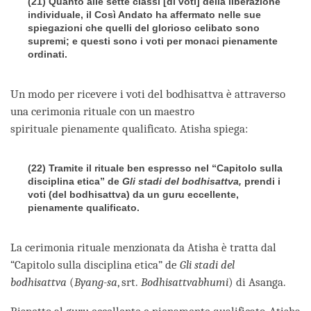
(21) Quanto alle sette classi [di voti] della liberazione
individuale, il Così Andato ha affermato nelle sue
spiegazioni che quelli del glorioso celibato sono
supremi; e questi sono i voti per monaci pienamente
ordinati.
Un modo per ricevere i voti del bodhisattva è attraverso
una cerimonia rituale con un maestro
spirituale pienamente qualificato. Atisha spiega:
(22) Tramite il rituale ben espresso nel “Capitolo sulla
disciplina etica” de
Gli stadi del bodhisattva,
prendi i
voti (del bodhisattva) da un guru eccellente,
pienamente qualificato.
La cerimonia rituale menzionata da Atisha è tratta dal
“Capitolo sulla disciplina etica” de
Gli stadi del
bodhisattva
(
Byang-sa
, srt.
Bodhisattvabhumi
) di Asanga.