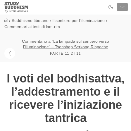
Close
Study
Buddhism
Home
›
Buddhismo tibetano
›
Il sentiero per l'illuminazione
›
Commentari ai testi di lam-rim
Commentario a “La lampada sul sentiero verso
l’illuminazione” – Tsenshap Serkong Rinpoche
PARTE 11 DI 11
I voti del bodhisattva,
l’addestramento e il
ricevere l’iniziazione
tantrica