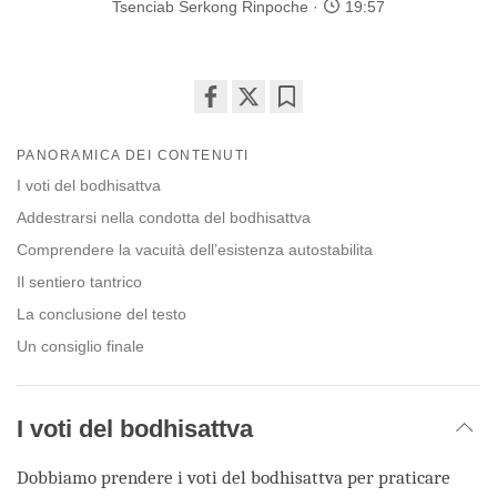
Tsenciab Serkong Rinpoche
19:57
Share
Bookmark
on
PANORAMICA DEI CONTENUTI
facebook
I voti del bodhisattva
Addestrarsi nella condotta del bodhisattva
Comprendere la vacuità dell’esistenza autostabilita
Il sentiero tantrico
La conclusione del testo
Un consiglio finale
I voti del bodhisattva
Dobbiamo prendere i voti del bodhisattva per praticare