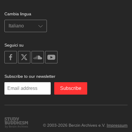
Cambia lingua
Seguici su
on
on
on
on
facebook
X
soundcloud
youtube
Subscribe to our newsletter
Enter
Subscribe
your
email
Study
© 2003-2026 Berzin Archives e.V.
Impressum
Buddhism