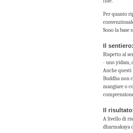
fine.
Per quanto ri
convenzionale
Sono la base s
Il sentier
Rispetto al se
- uno yidam, 
Anche questi 
Buddha non ca
mangiare o co
comprensione d
Il risulta
A livello di r
dharmakaya d