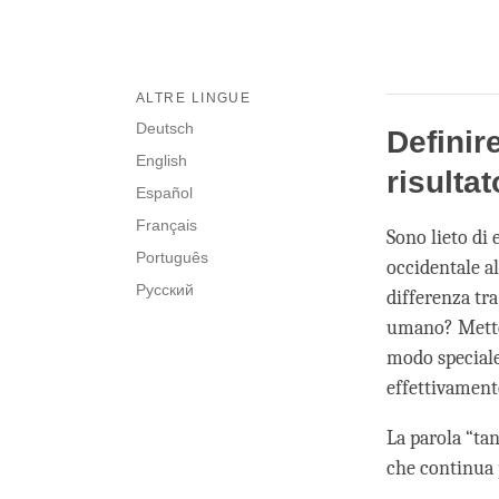
ALTRE LINGUE
Deutsch
Definire
English
risultat
Español
Français
Sono lieto di 
Português
occidentale a
Русский
differenza tr
umano? Metten
modo speciale
effettivamente
La parola “ta
che continua 