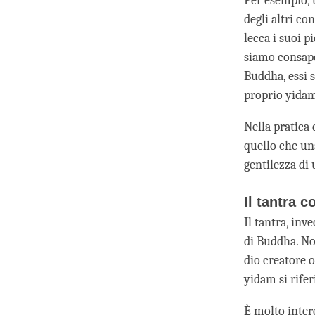
Per esempio, 
degli altri c
lecca i suoi p
siamo consapev
Buddha, essi s
proprio yida
Nella pratica 
quello che un
gentilezza di
Il tantra c
Il tantra, in
di Buddha. No
dio creatore o
yidam si rife
È molto intere