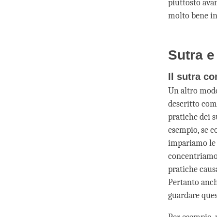
piuttosto avan
molto bene in 
Sutra e
Il sutra c
Un altro modo 
descritto come
pratiche dei 
esempio, se c
impariamo le p
concentriamo 
pratiche causa
Pertanto anch
guardare ques