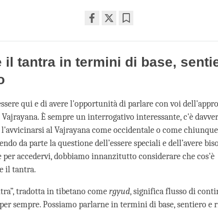
Share
Bookmark
on
facebook
 il tantra in termini di base, senti
o
essere qui e di avere l'opportunità di parlare con voi dell'appr
l Vajrayana. È sempre un interrogativo interessante, c'è davve
a l'avvicinarsi al Vajrayana come occidentale o come chiunque
do da parte la questione dell’essere speciali e dell’avere bis
 per accedervi, dobbiamo innanzitutto considerare che cos'è
 il tantra.
ntra”, tradotta in tibetano come
rgyud
, significa flusso di conti
per sempre. Possiamo parlarne in termini di base, sentiero e r