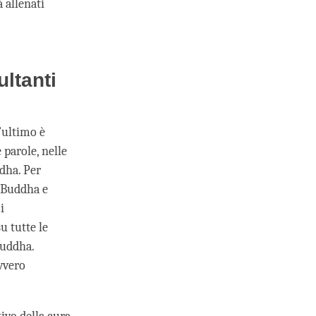
 allenati
ultanti
’ultimo è
 parole, nelle
ddha. Per
i Buddha e
i
 tutte le
Buddha.
vvero