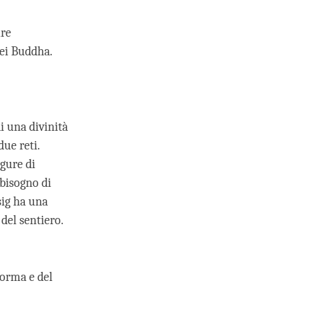
ure
ei Buddha.
i una divinità
ue reti.
gure di
bisogno di
ig ha una
 del sentiero.
forma e del