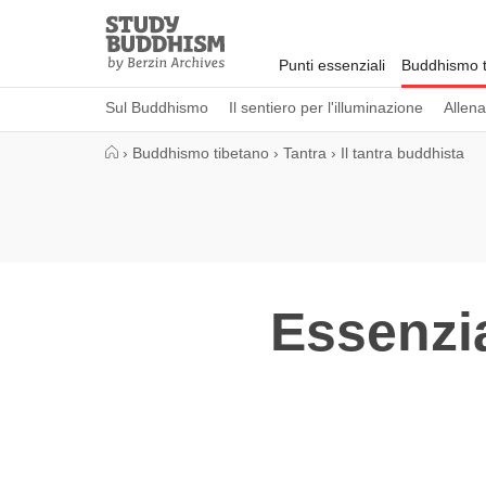
Close
Study
Buddhism
Punti essenziali
Buddhismo t
Home
Sul Buddhismo
Il sentiero per l'illuminazione
Allen
›
Buddhismo tibetano
›
Tantra
›
Il tantra buddhista
Essenzia