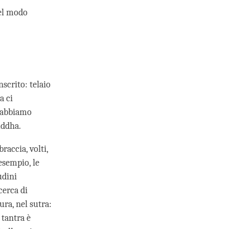
nel modo
nscrito: telaio
a ci
e abbiamo
Buddha.
raccia, volti,
esempio, le
udini
cerca di
ra, nel sutra:
 tantra è