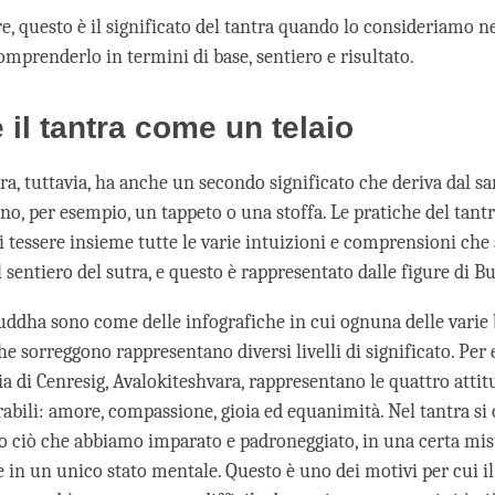
e, questo è il significato del tantra quando lo consideriamo 
mprenderlo in termini di base, sentiero e risultato.
e il tantra come un telaio
ra, tuttavia, ha anche un secondo significato che deriva dal sa
ono, per esempio, un tappeto o una stoffa. Le pratiche del tantr
 tessere insieme tutte le varie intuizioni e comprensioni ch
 sentiero del sutra, e questo è rappresentato dalle figure di 
uddha sono come delle infografiche in cui ognuna delle varie b
e sorreggono rappresentano diversi livelli di significato. Per 
a di Cenresig, Avalokiteshvara, rappresentano le quattro attit
ili: amore, compassione, gioia ed equanimità. Nel tantra si 
to ciò che abbiamo imparato e padroneggiato, in una certa misu
e in un unico stato mentale. Questo è uno dei motivi per cui il