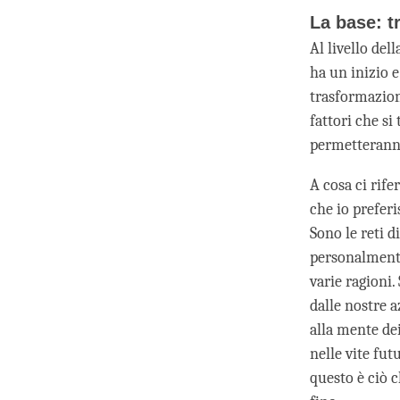
La base: t
Al livello del
ha un inizio 
trasformazion
fattori che si
permetteranno
A cosa ci rife
che io preferi
Sono le reti d
personalmente
varie ragioni
dalle nostre a
alla mente dei
nelle vite fut
questo è ciò 