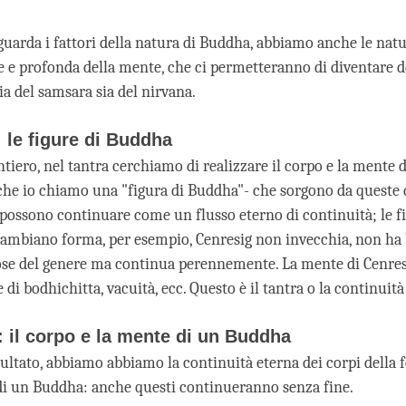
guarda i fattori della natura di Buddha, abbiamo anche le nat
 e profonda della mente, che ci permetteranno di diventare d
ia del samsara sia del nirvana.
o: le figure di Buddha
ntiero, nel tantra cerchiamo di realizzare il corpo e la mente d
che io chiamo una "figura di Buddha"- che sorgono da queste d
possono continuare come un flusso eterno di continuità; le fi
mbiano forma, per esempio, Cenresig non invecchia, non ha 
se del genere ma continua perennemente. La mente di Cenres
i bodhichitta, vacuità, ecc. Questo è il tantra o la continuità
to: il corpo e la mente di un Buddha
isultato, abbiamo abbiamo la continuità eterna dei corpi della 
i un Buddha: anche questi continueranno senza fine.