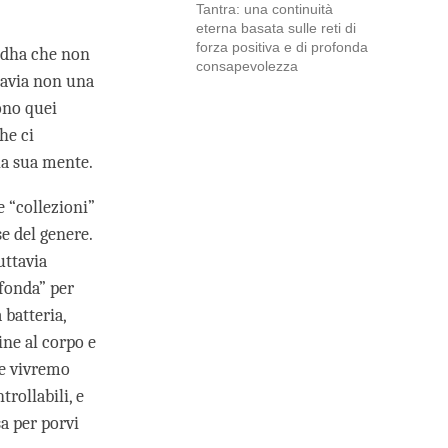
Tantra: una continuità
eterna basata sulle reti di
forza positiva e di profonda
uddha che non
consapevolezza
tavia non una
ono quei
he ci
lla sua mente.
e “collezioni”
e del genere.
uttavia
fonda” per
 batteria,
ine al corpo e
he vivremo
trollabili, e
a per porvi