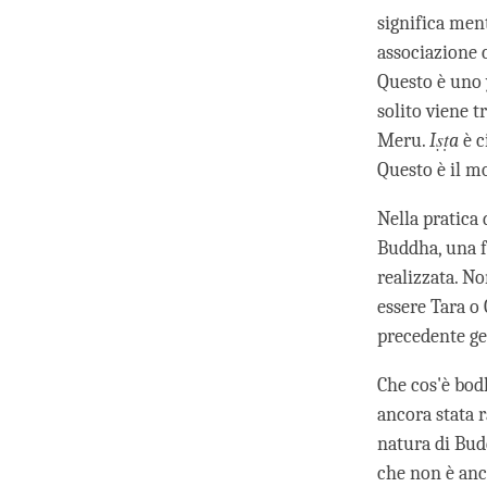
significa men
associazione 
Questo è uno 
solito viene t
Meru.
Iṣṭa
è c
Questo è il mo
Nella pratica 
Buddha, una f
realizzata. N
essere Tara o
precedente ge
Che cos'è bod
ancora stata r
natura di Bud
che non è anc