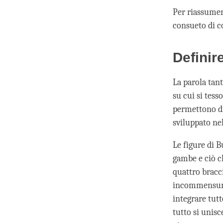
Per riassumer
consueto di co
Definir
La parola tant
su cui si tess
permettono di
sviluppato nel
Le figure di B
gambe e ciò ch
quattro bracci
incommensurab
integrare tut
tutto si unisc