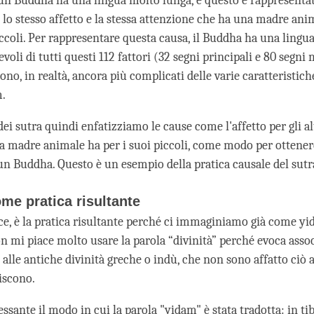
un Buddha ha una lingua molto lunga, e questo è rappresentat
on lo stesso affetto e la stessa attenzione che ha una madre an
iccoli. Per rappresentare questa causa, il Buddha ha una lingua
oli di tutti questi 112 fattori (32 segni principali e 80 segni
ono, in realtà, ancora più complicati delle varie caratteristich
m.
dei sutra quindi enfatizziamo le cause come l'affetto per gli a
a madre animale ha per i suoi piccoli, come modo per ottenere
 un Buddha. Questo è un esempio della pratica causale del sutr
ome pratica risultante
vece, è la pratica risultante perché ci immaginiamo già come yi
n mi piace molto usare la parola “divinità” perché evoca asso
 alle antiche divinità greche o indù, che non sono affatto ciò a
riscono.
ssante il modo in cui la parola "yidam" è stata tradotta: in t