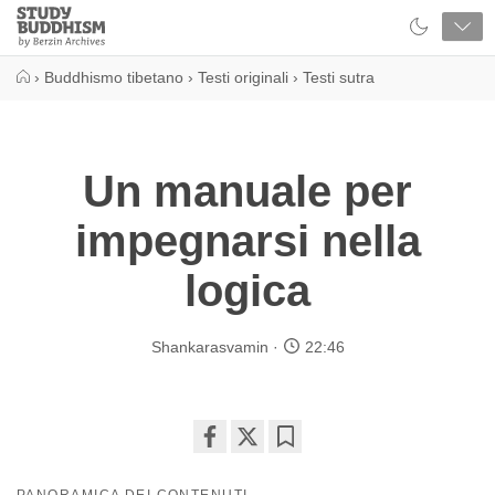
Close
Study
Buddhism
Home
›
Buddhismo tibetano
›
Testi originali
›
Testi sutra
Un manuale per
impegnarsi nella
logica
Shankarasvamin
22:46
Share
Bookmark
on
PANORAMICA DEI CONTENUTI