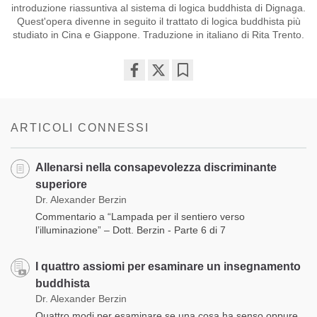
introduzione riassuntiva al sistema di logica buddhista di Dignaga.
Quest'opera divenne in seguito il trattato di logica buddhista più
studiato in Cina e Giappone. Traduzione in italiano di Rita Trento.
Share
Bookmark
on
facebook
ARTICOLI CONNESSI
Allenarsi nella consapevolezza discriminante
superiore
Dr. Alexander Berzin
Commentario a “Lampada per il sentiero verso
l’illuminazione” – Dott. Berzin - Parte 6 di 7
I quattro assiomi per esaminare un insegnamento
buddhista
Dr. Alexander Berzin
Quattro modi per esaminare se una cosa ha senso oppure