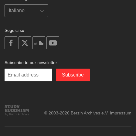
Seguici su
on
on
on
on
facebook
X
soundcloud
youtube
Subscribe to our newsletter
Enter
Subscribe
your
email
Study
© 2003-2026 Berzin Archives e.V.
Impressum
Buddhism
Home