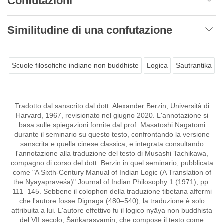
Confutazioni
Similitudine di una confutazione
Scuole filosofiche indiane non buddhiste
Logica
Sautrantika
Tradotto dal sanscrito dal dott. Alexander Berzin, Università di
Harvard, 1967, revisionato nel giugno 2020. L'annotazione si
basa sulle spiegazioni fornite dal prof. Masatoshi Nagatomi
durante il seminario su questo testo, confrontando la versione
sanscrita e quella cinese classica, e integrata consultando
l'annotazione alla traduzione del testo di Musashi Tachikawa,
compagno di corso del dott. Berzin in quel seminario, pubblicata
come "A Sixth-Century Manual of Indian Logic (A Translation of
the Nyāyapraveśa)" Journal of Indian Philosophy 1 (1971), pp.
111–145. Sebbene il colophon della traduzione tibetana affermi
che l'autore fosse Dignaga (480–540), la traduzione è solo
attribuita a lui. L'autore effettivo fu il logico nyāya non buddhista
del VII secolo, Śaṅkarasvāmin, che compose il testo come