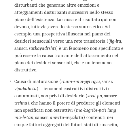
disturbanti che generano altre emozioni e
atteggiamenti disturbanti successivi nello stesso
piano dell'esistenza. La causa e il risultato qui non
devono, tuttavia, avere lo stesso status etico. Ad
esempio, una prospettiva illusoria nel piano dei
desideri sensoriali verso una rete transitoria (
’jig-lta
,
sanscr.
satkayadrshti
) è un fenomeno non specificato e
può essere la causa trainante dell'attaccamento nel
piano dei desideri sensoriali, che è un fenomeno
distruttivo.
Causa di maturazione (
rnam-smin-gyi rgyu
, sansr.
vipakahetu
) – fenomeni costruttivi distruttivi e
contaminati, non privi di desiderio (
sred-pa
, sanscr.
trshna
), che hanno il potere di produrre gli elementi
non specificati non ostruttivi (
ma-bsgribs-pa’i lung
ma-bstan
, sanscr.
anivrta-avyakrta
) contenuti nei
cinque fattori aggregati dei futuri stati di rinascita,