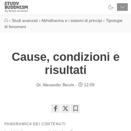
Close
Study
Buddhism
Home
›
Studi avanzati
›
Abhidharma e i sistemi di principi
›
Tipologie
di fenomeni
Cause, condizioni e
risultati
Dr. Alexander Berzin
12:09
Share
Bookmark
on
PANORAMICA DEI CONTENUTI
facebook