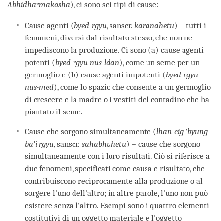
Abhidharmakosha
), ci sono sei tipi di cause:
Cause agenti (
byed-rgyu
, sanscr.
karanahetu
) – tutti i
fenomeni, diversi dal risultato stesso, che non ne
impediscono la produzione. Ci sono (a) cause agenti
potenti (
byed-rgyu nus-ldan
), come un seme per un
germoglio e (b) cause agenti impotenti (
byed-rgyu
nus-med
), come lo spazio che consente a un germoglio
di crescere e la madre o i vestiti del contadino che ha
piantato il seme.
Cause che sorgono simultaneamente (
lhan-cig ’byung-
ba’i rgyu
, sanscr.
sahabhuhetu
) – cause che sorgono
simultaneamente con i loro risultati. Ciò si riferisce a
due fenomeni, specificati come causa e risultato, che
contribuiscono reciprocamente alla produzione o al
sorgere l'uno dell'altro; in altre parole, l'uno non può
esistere senza l'altro. Esempi sono i quattro elementi
costitutivi di un oggetto materiale e l'oggetto