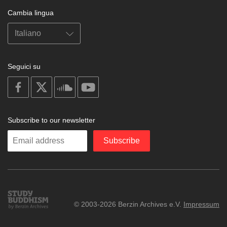
Cambia lingua
Seguici su
on
on
on
on
facebook
X
soundcloud
youtube
Subscribe to our newsletter
Enter
Subscribe
your
email
Study
© 2003-2026 Berzin Archives e.V.
Impressum
Buddhism
Home